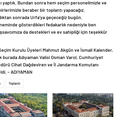
ntı yaptık. Bundan sonra hem seçim personelimizle ve
mirlerimizle beraber bir toplantı yapacağız.
dıktan sonrada Urfa’ya geçeceğiz bugün.
neminde gösterdikleri fedakarlık nedeniyle ben
savcımıza da destekleri ve ev sahipliği için teşekkür
 Seçim Kurulu Üyeleri Mahmut Akgün ve İsmail Kalender,
ek burada Adıyaman Valisi Osman Varol, Cumhuriyet
üdürü Cihat Dağdeviren ve İl Jandarma Komutanı
eldi. – ADIYAMAN
u
Toplantı