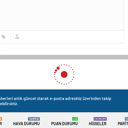
berleri anlık güncel olarak e-posta adresiniz üzerinden takip
ebilirsiniz.
K
TAHMİNİ
LİG
EKONOMİ
E
R
HAVA DURUMU
PUAN DURUMU
HISSELER
PARI