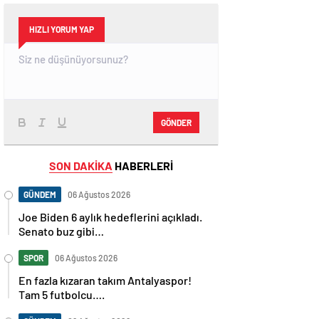
HIZLI YORUM YAP
GÖNDER
SON DAKİKA
HABERLERİ
GÜNDEM
06 Ağustos 2026
Joe Biden 6 aylık hedeflerini açıkladı.
Senato buz gibi…
SPOR
06 Ağustos 2026
En fazla kızaran takım Antalyaspor!
Tam 5 futbolcu….