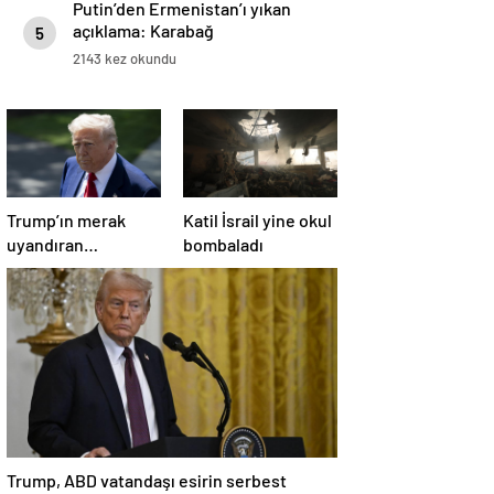
Putin’den Ermenistan’ı yıkan
açıklama: Karabağ
5
Azerbaycan’ın ayrılmaz bir
2143 kez okundu
parçasıdır!
Trump’ın merak
Katil İsrail yine okul
uyandıran
bombaladı
paylaşımının sağlık
sistemiyle ilgili
kararname olduğu
anlaşıldı
Trump, ABD vatandaşı esirin serbest