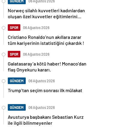
GÜNDEM
06 Ağustos 2026
Norweç silahlı kuvvetleri kadınlardan
oluşan özel kuvvetler eğitimlerini
başlattı.
SPOR
06 Ağustos 2026
Cristiano Ronaldo’nun akıllara zarar
tüm kariyerinin istatistiğini çıkardık !
SPOR
06 Ağustos 2026
Galatasaray’a kötü haber! Monaco’dan
flaş Onyekuru kararı.
GÜNDEM
06 Ağustos 2026
Trump’tan seçim sonrası ilk mülakat
GÜNDEM
06 Ağustos 2026
Avusturya başbakanı Sebastian Kurz
ile ilgili bilinmeyenler