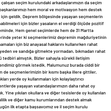
 çalışan seçim kurulundaki arkadaşlarımızın da seçim
on başkanlarımızı hem moral ve motivasyon hem destek
k için geldik. Deprem bölgesinde yaşayan seçmenlerin
bilmeleri için bizler yasaların el verdiği ölçüde pozitif
eminde. Hem genel seçimlerde hem de 31 Martta
lerinde yeter ki seçmenlerimiz depremin mağduriyetinin
ları için biz anayasal haklarını kullanırken rahat
tasiyeden ve sandığa gitmekte yormadan, bıkmadan rahat
 tedbiri almıştık. Bizler sahayla sürekli iletişim
kendimiz görmek istedik. Malumunuz burada ciddi bir
 de seçmenlerimizin bir kısmı başka illere gittiler,
ları yerde oy kullanmaları için kolaylaştırıcı
entlerde yaşayan vatandaşlarımızın daha rahat oy
ık. Yine yıkılan okullara ve diğer tesislerde oy kullanılan
 valilik ve diğer kamu kurumlarından destek almak
bugün ilk etapta başsavcımız ve il seçim kurulu