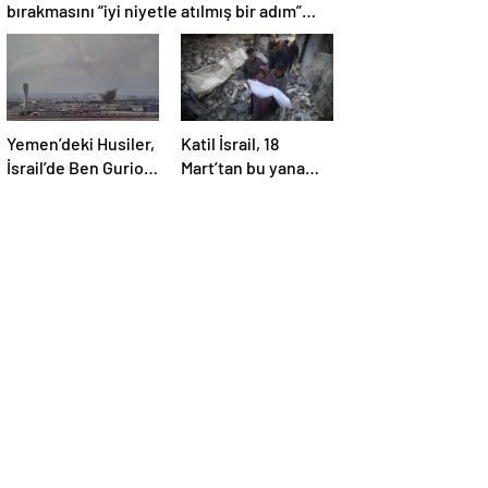
bırakmasını “iyi niyetle atılmış bir adım”
olarak değerlendirdi
Yemen’deki Husiler,
Katil İsrail, 18
İsrail’de Ben Gurion
Mart’tan bu yana
Havalimanı’nı vurdu
595 çocuğu
hayattan kopardı