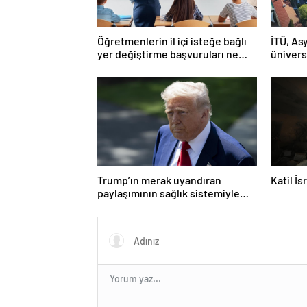
Öğretmenlerin il içi isteğe bağlı
İTÜ, Asy
yer değiştirme başvuruları ne
ünivers
zaman?
Trump’ın merak uyandıran
Katil İ
paylaşımının sağlık sistemiyle
ilgili kararname olduğu anlaşıldı