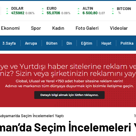
DOLAR
EURO
ALTIN
BITCOIN
47,5982
55,0706
6.500,80
%
0.06%
0.09%
0,07
Ekonomi
Spor
Kadın
Foto Galeri
Videolar
3.Sayfa
Avrupa
Bülten
Din
Eğitim
Hayat
Politika
Adıyaman’da Seçim İncelemeleri Yaptı
man’da Seçim İncelemeleri 