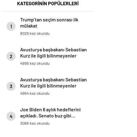
KATEGORİNİN POPÜLERLERİ
Trump’tan seçim sonrası ilk
mülakat
1
8029 kez okundu
Avusturya başbakanı Sebastian
Kurz ile ilgili bilinmeyenler
2
4998 kez okundu
Avusturya başbakanı Sebastian
Kurz ile ilgili bilinmeyenler
3
4964 kez okundu
Joe Biden 6 aylık hedeflerini
açıkladı. Senato buz gibi…
4
3068 kez okundu