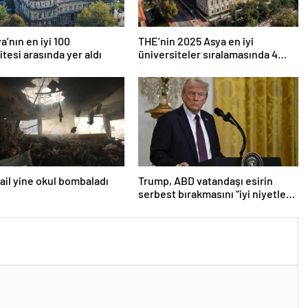
a’nın en iyi 100
THE’nin 2025 Asya en iyi
itesi arasında yer aldı
üniversiteler sıralamasında 4
Türk üniversitesi ilk 100’e girdi
srail yine okul bombaladı
Trump, ABD vatandaşı esirin
serbest bırakmasını “iyi niyetle
atılmış bir adım” olarak
değerlendirdi