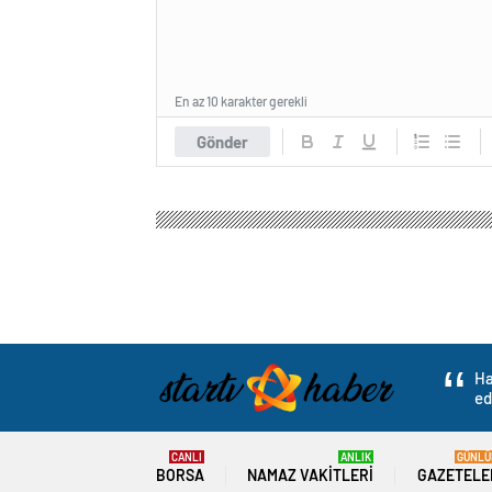
En az 10 karakter gerekli
Gönder
Ha
ed
CANLI
ANLIK
GÜNLÜ
BORSA
NAMAZ VAKITLERI
GAZETELE