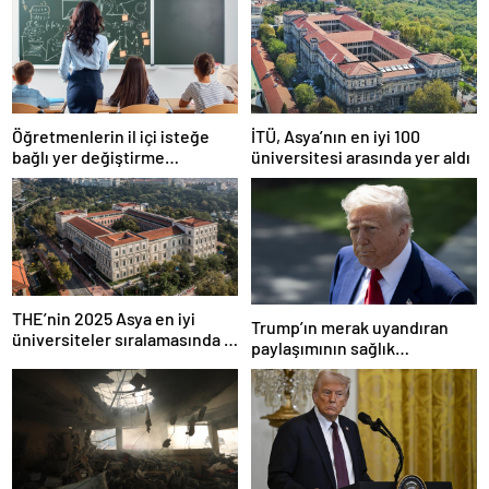
Öğretmenlerin il içi isteğe
İTÜ, Asya’nın en iyi 100
bağlı yer değiştirme
üniversitesi arasında yer aldı
başvuruları ne zaman?
THE’nin 2025 Asya en iyi
Trump’ın merak uyandıran
üniversiteler sıralamasında 4
paylaşımının sağlık
Türk üniversitesi ilk 100’e
sistemiyle ilgili kararname
girdi
olduğu anlaşıldı