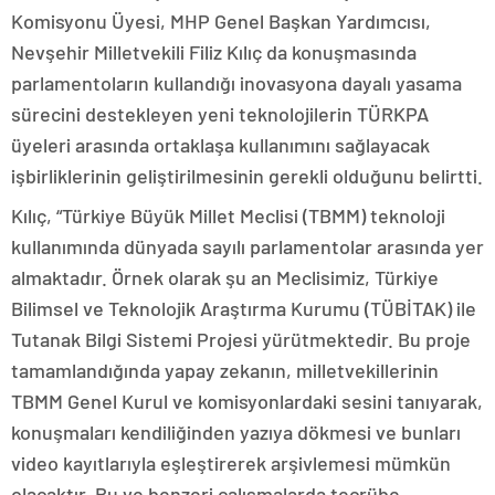
Komisyonu Üyesi, MHP Genel Başkan Yardımcısı,
Nevşehir Milletvekili Filiz Kılıç da konuşmasında
parlamentoların kullandığı inovasyona dayalı yasama
sürecini destekleyen yeni teknolojilerin TÜRKPA
üyeleri arasında ortaklaşa kullanımını sağlayacak
işbirliklerinin geliştirilmesinin gerekli olduğunu belirtti.
Kılıç, “Türkiye Büyük Millet Meclisi (TBMM) teknoloji
kullanımında dünyada sayılı parlamentolar arasında yer
almaktadır. Örnek olarak şu an Meclisimiz, Türkiye
Bilimsel ve Teknolojik Araştırma Kurumu (TÜBİTAK) ile
Tutanak Bilgi Sistemi Projesi yürütmektedir. Bu proje
tamamlandığında yapay zekanın, milletvekillerinin
TBMM Genel Kurul ve komisyonlardaki sesini tanıyarak,
konuşmaları kendiliğinden yazıya dökmesi ve bunları
video kayıtlarıyla eşleştirerek arşivlemesi mümkün
olacaktır. Bu ve benzeri çalışmalarda tecrübe