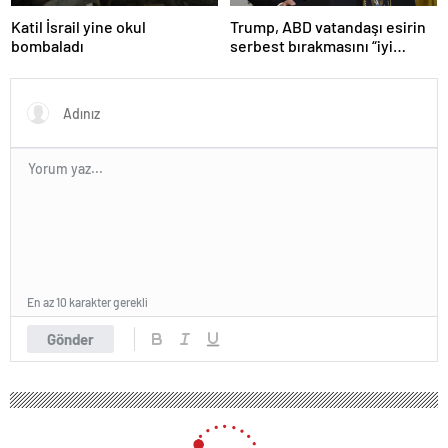
Katil İsrail yine okul
Trump, ABD vatandaşı esirin
bombaladı
serbest bırakmasını “iyi
niyetle atılmış bir adım”
olarak değerlendirdi
En az 10 karakter gerekli
Gönder