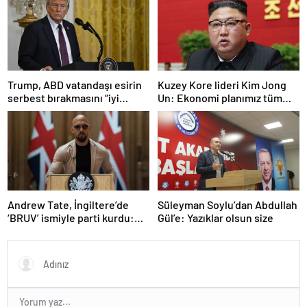
olduğu anlaşıldı
Trump, ABD vatandaşı esirin
Kuzey Kore lideri Kim Jong
serbest bırakmasını “iyi
Un: Ekonomi planımız tüm
niyetle atılmış bir adım”
sektörlerde başarısız oldu
olarak değerlendirdi
Andrew Tate, İngiltere’de
Süleyman Soylu’dan Abdullah
‘BRUV’ ismiyle parti kurdu:
Gül’e: Yazıklar olsun size
‘Okullarda LGBT
propagandasını
yasaklayacağız’