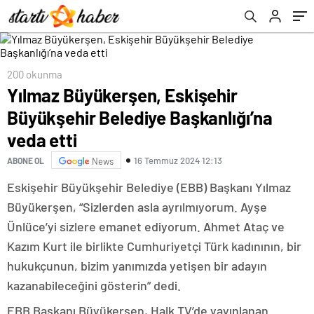
200 okunma
Yılmaz Büyükerşen, Eskişehir
Büyükşehir Belediye Başkanlığı’na
veda etti
16 Temmuz 2024 12:13
ABONE OL
News
Eskişehir Büyükşehir Belediye (EBB) Başkanı Yılmaz
Büyükerşen, “Sizlerden asla ayrılmıyorum. Ayşe
Ünlüce’yi sizlere emanet ediyorum. Ahmet Ataç ve
Kazım Kurt ile birlikte Cumhuriyetçi Türk kadınının, bir
hukukçunun, bizim yanımızda yetişen bir adayın
kazanabileceğini gösterin” dedi.
EBB Başkanı Büyükerşen, Halk TV’de yayınlanan