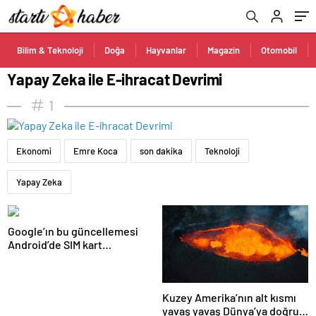
Bilim & Teknoloji
Doğa
Hayvanlar
Magazin
Otomobil
Yapay Zeka ile E-ihracat Devrimi
1
Ekonomi
Emre Koca
son dakika
Teknoloji
Yapay Zeka
Google’ın bu güncellemesi
Android’de SIM kart
kullanımını ortadan
kaldıracak
Kuzey Amerika’nın alt kısmı
yavaş yavaş Dünya’ya doğru