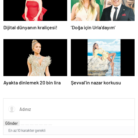
Dijital dünyanın kraliçesi!
‘Doğa için Urla’dayım’
Ayakta dinlemek 20 bin lira
Şevval’in nazar korkusu
Gönder
En az 10 karakter gerekli