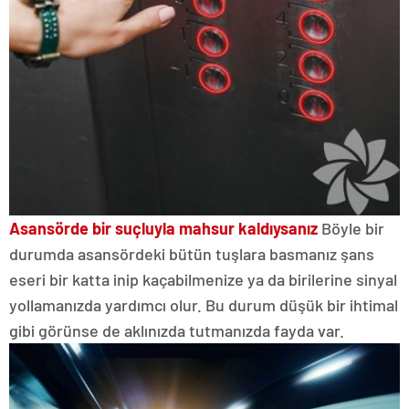
Asansörde bir suçluyla mahsur kaldıysanız
Böyle bir
durumda asansördeki bütün tuşlara basmanız şans
eseri bir katta inip kaçabilmenize ya da birilerine sinyal
yollamanızda yardımcı olur. Bu durum düşük bir ihtimal
gibi görünse de aklınızda tutmanızda fayda var.