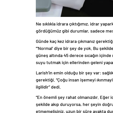
Ne sıklıkla idrara çıktığımız, idrar yap
gördüğümüz gibi durumlar, sadece mesan
Günde kaç kez idrara çıkmanız gerektiği 
“‘Normal’ diye bir şey de yok. Bu şeki
güneş altında 45 derece sıcağın içinde 
suyu tutmak için ellerinden geleni yapac
Larish’in emin olduğu bir şey var: sağl
gerektiği. “Çoğu insan işemeyi ıkınmayl
ilgilidir” dedi.
“En önemli şey rahat olmanızdır. Eğer id
şekilde akıp duruyorsa, her şeyin doğru
etmemelisiniz, uzun bir süre ayakta du