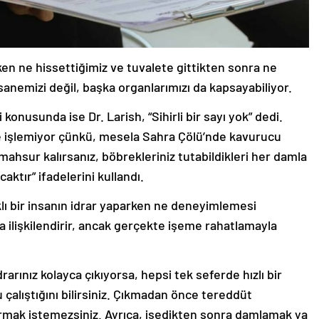
arken ne hissettiğimiz ve tuvalete gittikten sonra ne
emizi değil, başka organlarımızı da kapsayabiliyor.
konusunda ise Dr. Larish, “Sihirli bir sayı yok” dedi.
lde işlemiyor çünkü, mesela Sahra Çölü’nde kavurucu
mahsur kalırsanız, böbrekleriniz tutabildikleri her damla
aktır” ifadelerini kullandı.
ıklı bir insanın idrar yaparken ne deneyimlemesi
a ilişkilendirir, ancak gerçekte işeme rahatlamayla
rarınız kolayca çıkıyorsa, hepsi tek seferde hızlı bir
 çalıştığını bilirsiniz. Çıkmadan önce tereddüt
rmak istemezsiniz. Ayrıca, işedikten sonra damlamak ya