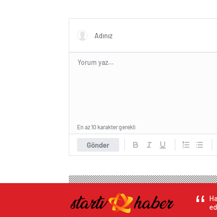
En az 10 karakter gerekli
Gönder
Ha
ed