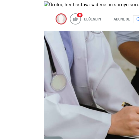
0
BEĞENDİM
ABONE OL