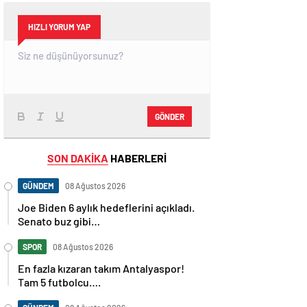
HIZLI YORUM YAP
GÖNDER
SON DAKİKA
HABERLERİ
GÜNDEM
08 Ağustos 2026
Joe Biden 6 aylık hedeflerini açıkladı.
Senato buz gibi…
SPOR
08 Ağustos 2026
En fazla kızaran takım Antalyaspor!
Tam 5 futbolcu….