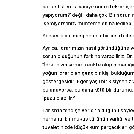
da işedikten iki saniye sonra tekrar iş
yapıyorum?’ değil, daha çok ‘Bir sorun 
işemiyorsanız, muhtemelen halledilebile
Kanser olabileceğine dair bir belirti de o
Ayrıca, idrarımızın nasıl göründüğüne 
sorun olduğunun farkına varabiliriz. Dr
“İdrarınızın kırmızı renkte olup olmadığ
yoğun idrar olan genç bir kişi bulduğum
göstergesidir. Eğer yaşlı bir kişiyseniz
bulunuyorsa, bu daha kötü bir durumu, be
ipucu olabilir.”
Larish’in “endişe verici” olduğunu söyl
herhangi bir mukus türünün varlığı ve t
tuvaletinizde küçük kum parçacıkları g