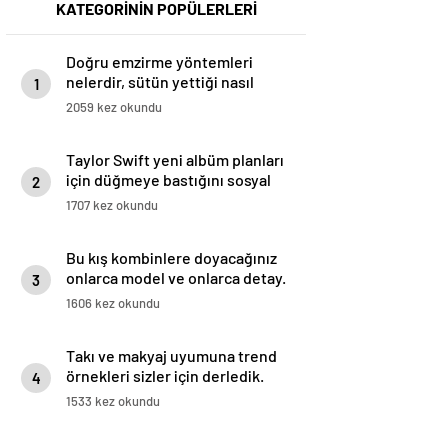
KATEGORİNİN POPÜLERLERİ
Doğru emzirme yöntemleri
nelerdir, sütün yettiği nasıl
1
anlaşılır?
2059 kez okundu
Taylor Swift yeni albüm planları
için düğmeye bastığını sosyal
2
medyadan duyurdu!
1707 kez okundu
Bu kış kombinlere doyacağınız
onlarca model ve onlarca detay.
3
1606 kez okundu
Takı ve makyaj uyumuna trend
örnekleri sizler için derledik.
4
1533 kez okundu