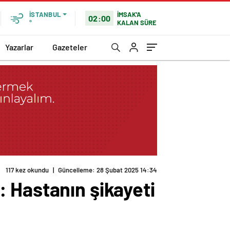
İMSAK'A
İSTANBUL
02:00
KALAN SÜRE
°
Yazarlar
Gazeteler
117 kez okundu
|
Güncelleme: 28 Şubat 2025 14:34
 Hastanın şikayeti