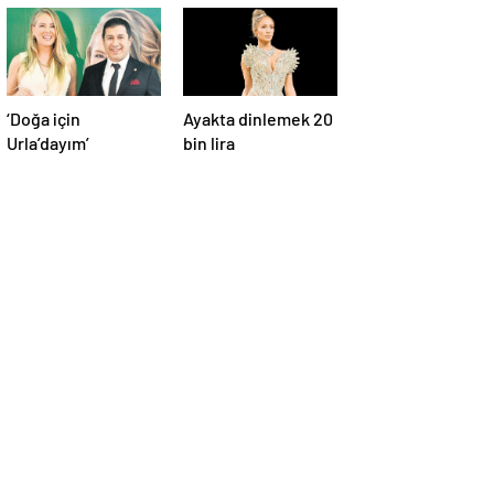
‘Doğa için
Ayakta dinlemek 20
Urla’dayım’
bin lira