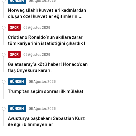
GÜNDEM
08 Ağustos 2026
Norweç silahlı kuvvetleri kadınlardan
oluşan özel kuvvetler eğitimlerini
başlattı.
SPOR
08 Ağustos 2026
Cristiano Ronaldo’nun akıllara zarar
tüm kariyerinin istatistiğini çıkardık !
SPOR
08 Ağustos 2026
Galatasaray’a kötü haber! Monaco’dan
flaş Onyekuru kararı.
GÜNDEM
08 Ağustos 2026
Trump’tan seçim sonrası ilk mülakat
GÜNDEM
08 Ağustos 2026
Avusturya başbakanı Sebastian Kurz
ile ilgili bilinmeyenler