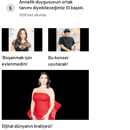
Annelik duygusunun ortak
tanımı diyebileceğimiz 10 başlık.
5
1528 kez okundu
‘Boşanmak için
Bu konser
evlenmedim’
uyutacak!
Dijital dünyanın kraliçesi!