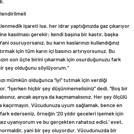
i.
lendirilmeli
klenmedik işareti ise, her idrar yaptığınızda gaz çıkarıyor
ne kasılması gerekir; kendi başına bir kastır, başka
 “Yani osuruyorsanız, bu karın kaslarınızı kullandığınız
tırmak için tüm karın içi basıncı artırıyorsunuz. Bu
ızın son üçte birini çıkarmak için osurduğunuzu fark
bir şey olduğunu söylüyorum.”
mızı mümkün olduğunca “iyi” tutmak için verdiği
or. “İşerken hiçbir şey düşünmemelisiniz” dedi. “Boş bir
lısınız, ancak aşırıya da kaçmamalısınız. Her şey ölçülü
ırıya kaçırmayın. Vücudunuza uyum sağlamak, bence en
 fark ederseniz, örneğin ’20 yıldır geceleri işemek için
ez uyanıyorum ve bu gerçekten rahatsız edici,’ evet,
anormaldir, yani bir şey oluyordur. Vücudunuzda bir