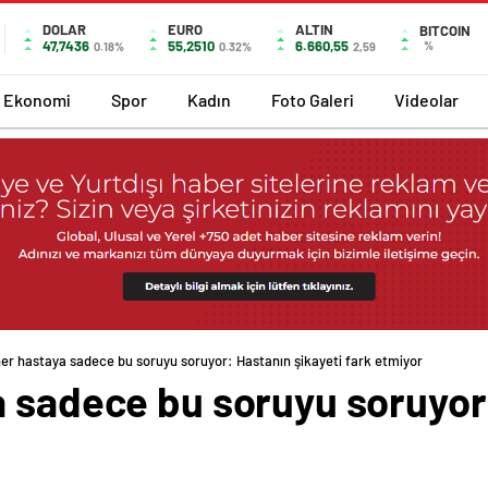
DOLAR
EURO
ALTIN
BITCOIN
47,7436
55,2510
6.660,55
%
0.18%
0.32%
2,59
Ekonomi
Spor
Kadın
Foto Galeri
Videolar
her hastaya sadece bu soruyu soruyor: Hastanın şikayeti fark etmiyor
a sadece bu soruyu soruyor: