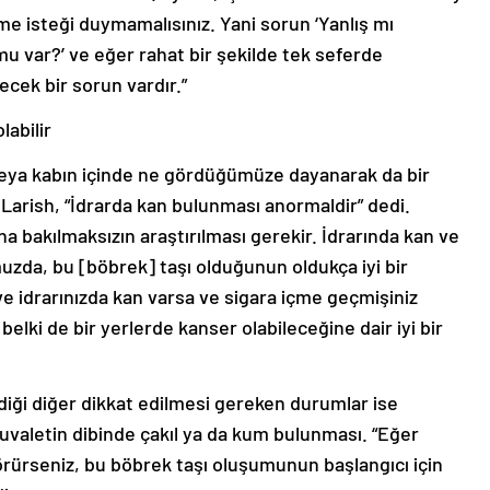
eme isteği duymamalısınız. Yani sorun ‘Yanlış mı
mu var?’ ve eğer rahat bir şekilde tek seferde
cek bir sorun vardır.”
labilir
veya kabın içinde ne gördüğümüze dayanarak da bir
. Larish, “İdrarda kan bulunması anormaldir” dedi.
ına bakılmaksızın araştırılması gerekir. İdrarında kan ve
uzda, bu [böbrek] taşı olduğunun oldukça iyi bir
 ve idrarınızda kan varsa ve sigara içme geçmişiniz
lki de bir yerlerde kanser olabileceğine dair iyi bir
ediği diğer dikkat edilmesi gereken durumlar ise
uvaletin dibinde çakıl ya da kum bulunması. “Eğer
örürseniz, bu böbrek taşı oluşumunun başlangıcı için