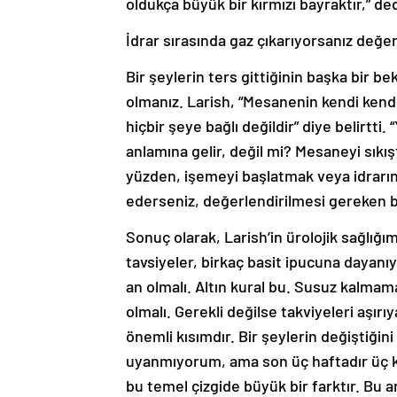
oldukça büyük bir kırmızı bayraktır,” ded
İdrar sırasında gaz çıkarıyorsanız değer
Bir şeylerin ters gittiğinin başka bir be
olmanız. Larish, “Mesanenin kendi kendi
hiçbir şeye bağlı değildir” diye belirtti.
anlamına gelir, değil mi? Mesaneyi sıkış
yüzden, işemeyi başlatmak veya idrarın
ederseniz, değerlendirilmesi gereken 
Sonuç olarak, Larish’in ürolojik sağlığı
tavsiyeler, birkaç basit ipucuna dayanıy
an olmalı. Altın kural bu. Susuz kalmama
olmalı. Gerekli değilse takviyeleri aş
önemli kısımdır. Bir şeylerin değiştiğini
uyanmıyorum, ama son üç haftadır üç k
bu temel çizgide büyük bir farktır. Bu 