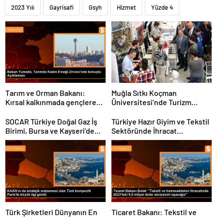
2023 Yılı
Gayrisafi
Gsyh
Hizmet
Yüzde 4
Tarım ve Orman Bakanı:
Muğla Sıtkı Koçman
Kırsal kalkınmada gençlere
Üniversitesi’nde Turizm
ve kadınlara pozitif ayrımcılık
Sektörü ve Öğrenciler
yapıyoruz
Buluştu
SOCAR Türkiye Doğal Gaz İş
Türkiye Hazır Giyim ve Tekstil
Birimi, Bursa ve Kayseri’de
Sektöründe İhracat
Şebeke Uzunluğunu Artıracak
Hedeflerini Açıkladı
Türk Şirketleri Dünyanın En
Ticaret Bakanı: Tekstil ve