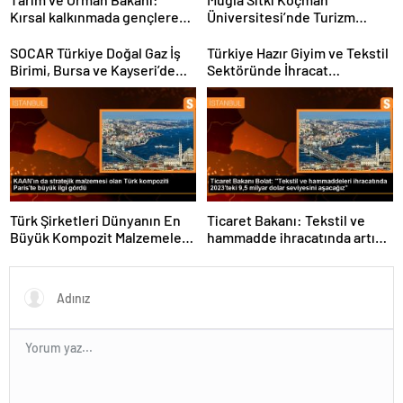
Kırsal kalkınmada gençlere
Üniversitesi’nde Turizm
ve kadınlara pozitif ayrımcılık
Sektörü ve Öğrenciler
yapıyoruz
Buluştu
SOCAR Türkiye Doğal Gaz İş
Türkiye Hazır Giyim ve Tekstil
Birimi, Bursa ve Kayseri’de
Sektöründe İhracat
Şebeke Uzunluğunu Artıracak
Hedeflerini Açıkladı
Türk Şirketleri Dünyanın En
Ticaret Bakanı: Tekstil ve
Büyük Kompozit Malzemeler
hammadde ihracatında artış
Fuarında
var