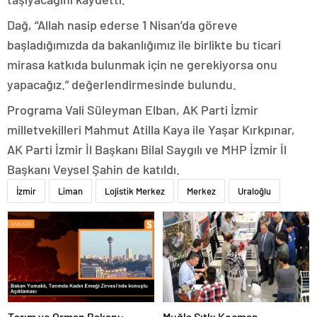
Dağ, “Allah nasip ederse 1 Nisan’da göreve
başladığımızda da bakanlığımız ile birlikte bu ticari
mirasa katkıda bulunmak için ne gerekiyorsa onu
yapacağız.” değerlendirmesinde bulundu.
Programa Vali Süleyman Elban, AK Parti İzmir
milletvekilleri Mahmut Atilla Kaya ile Yaşar Kırkpınar,
AK Parti İzmir İl Başkanı Bilal Saygılı ve MHP İzmir İl
Başkanı Veysel Şahin de katıldı.
İzmir
Liman
Lojistik Merkez
Merkez
Uraloğlu
Tarım ve Orman Bakanı:
Muğla Sıtkı Koçman