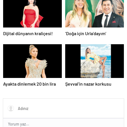
Dijital dünyanın kraliçesi!
‘Doğa için Urla’dayım’
Ayakta dinlemek 20 bin lira
Şevval’in nazar korkusu