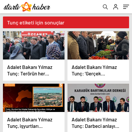
Tunç etiketi için sonuçlar
Adalet Bakanı Yılmaz
Adalet Bakanı Yılmaz
Tunç: Terörün her
Tunç: ‘Gerçek
türlüsünün kökünü
belediyecilik’ AK
kazıyıncaya
Parti’nin kuruluş
mücadelemiz devam
sebebidir
edecek
Adalet Bakanı Yılmaz
Adalet Bakanı Yılmaz
Tunç, işyurtları
Tunç: Darbeci anlayışı