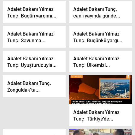
Daha Teslim Etti
Adalet Bakanı Yılmaz
Adalet Bakanı Tunç,
Tunç: Bugün yargımız
canlı yayında gündeme
her zamankinden daha
ilişkin açıklamalarda
bağımsız ve tarafsızdır
bulundu Açıklaması
Adalet Bakanı Yılmaz
Adalet Bakanı Yılmaz
Tunç: Savunma
Tunç: Bugünkü yargı
Sanayiinde Yerlilik
bağımsız ve tarafsızdır
Oranı Yüzde 80 Oldu
Adalet Bakanı Yılmaz
Adalet Bakanı Yılmaz
Tunç: Uyuşturucuyla
Tunç: Ülkemizi
mücadelede kararlıyız
büyütmeye ve
ekonomiyi
Adalet Bakanı Tunç,
geliştirmeye devam
Zonguldak’ta
edeceğiz
gazetecilerin sorularını
yanıtladı Açıklaması
Adalet Bakanı Yılmaz
Tunç: Türkiye’de
demokrasinin
standartlarını hep