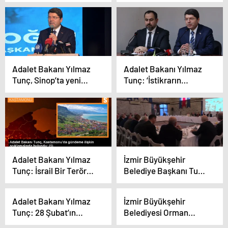
sisteminin milli
tarihe gömdük
ekonomiye katkısını
vurguladı
Adalet Bakanı Yılmaz
Adalet Bakanı Yılmaz
Tunç, Sinop’ta yeni
Tunç: ‘İstikrarın
anayasa mücadelesi
Yakalandığı Bir Süreci
vereceğini açıkladı
Hep Beraber
Yaşayacağız’
Adalet Bakanı Yılmaz
İzmir Büyükşehir
Tunç: İsrail Bir Terör
Belediye Başkanı Tunç
Örgütü Gibi Hareket
Soyer, İEKKK’nın 124.
Ediyor
toplantısına ev
Adalet Bakanı Yılmaz
İzmir Büyükşehir
sahipliği yaptı
Tunç: 28 Şubat’ın
Belediyesi Orman
açtığı yaralar çok derin
Köylerine 40 Tanker