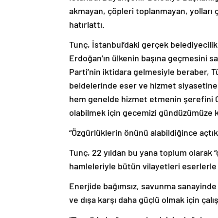
akmayan, çöpleri toplanmayan, yolları çu
hatırlattı.
Tunç, İstanbul’daki gerçek belediyecili
Erdoğan’ın ülkenin başına geçmesini sağ
Parti’nin iktidara gelmesiyle beraber, T
beldelerinde eser ve hizmet siyasetine
hem genelde hizmet etmenin şerefini Ce
olabilmek için gecemizi gündüzümüze 
“Özgürlüklerin önünü alabildiğince açtık
Tunç, 22 yıldan bu yana toplum olarak “gü
hamleleriyle bütün vilayetleri eserlerle
Enerjide bağımsız, savunma sanayinde
ve dışa karşı daha güçlü olmak için çalı