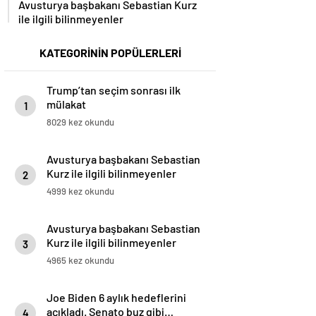
Avusturya başbakanı Sebastian Kurz
ile ilgili bilinmeyenler
KATEGORİNİN POPÜLERLERİ
Trump’tan seçim sonrası ilk
mülakat
1
8029 kez okundu
Avusturya başbakanı Sebastian
Kurz ile ilgili bilinmeyenler
2
4999 kez okundu
Avusturya başbakanı Sebastian
Kurz ile ilgili bilinmeyenler
3
4965 kez okundu
Joe Biden 6 aylık hedeflerini
açıkladı. Senato buz gibi…
4