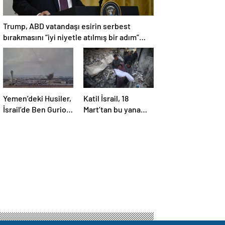
Trump, ABD vatandaşı esirin serbest
bırakmasını “iyi niyetle atılmış bir adım”
olarak değerlendirdi
Yemen’deki Husiler,
Katil İsrail, 18
İsrail’de Ben Gurion
Mart’tan bu yana
Havalimanı’nı vurdu
595 çocuğu
hayattan kopardı