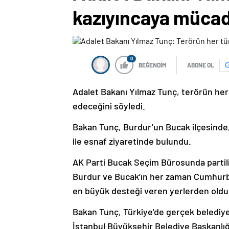
kazıyıncaya müca
0
BEĞENDİM
ABONE OL
Adalet Bakanı Yılmaz Tunç, terörün he
edeceğini söyledi.
Bakan Tunç, Burdur’un Bucak ilçesinde
ile esnaf ziyaretinde bulundu.
AK Parti Bucak Seçim Bürosunda partili
Burdur ve Bucak’ın her zaman Cumhurb
en büyük desteği veren yerlerden oldu
Bakan Tunç, Türkiye’de gerçek belediy
İstanbul Büyükşehir Belediye Başkanlığ