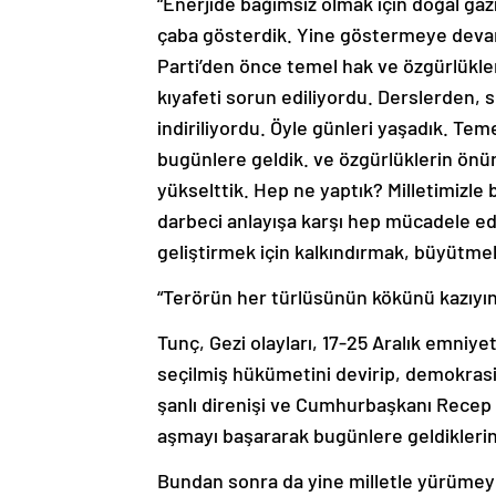
“Enerjide bağımsız olmak için doğal gazı
çaba gösterdik. Yine göstermeye devam 
Parti’den önce temel hak ve özgürlükler 
kıyafeti sorun ediliyordu. Derslerden, s
indiriliyordu. Öyle günleri yaşadık. Tem
bugünlere geldik. ve özgürlüklerin önü
yükselttik. Hep ne yaptık? Milletimizle
darbeci anlayışa karşı hep mücadele ed
geliştirmek için kalkındırmak, büyütmek 
“Terörün her türlüsünün kökünü kazıy
Tunç, Gezi olayları, 17-25 Aralık emniye
seçilmiş hükümetini devirip, demokrasiy
şanlı direnişi ve Cumhurbaşkanı Recep 
aşmayı başararak bugünlere geldiklerin
Bundan sonra da yine milletle yürümeye