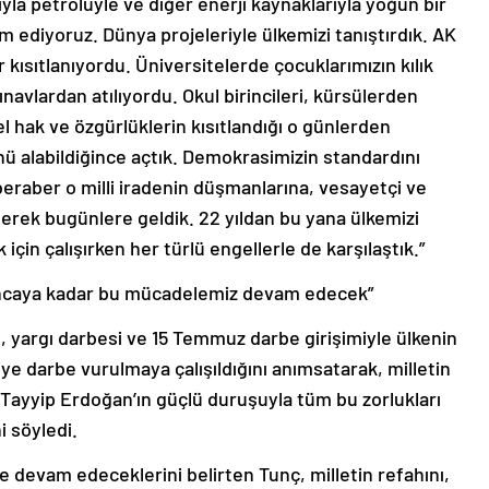
yla petrolüyle ve diğer enerji kaynaklarıyla yoğun bir
ediyoruz. Dünya projeleriyle ülkemizi tanıştırdık. AK
kısıtlanıyordu. Üniversitelerde çocuklarımızın kılık
ınavlardan atılıyordu. Okul birincileri, kürsülerden
el hak ve özgürlüklerin kısıtlandığı o günlerden
nü alabildiğince açtık. Demokrasimizin standardını
 beraber o milli iradenin düşmanlarına, vesayetçi ve
erek bugünlere geldik. 22 yıldan bu yana ülkemizi
için çalışırken her türlü engellerle de karşılaştık.”
ıncaya kadar bu mücadelemiz devam edecek”
t, yargı darbesi ve 15 Temmuz darbe girişimiyle ülkenin
e darbe vurulmaya çalışıldığını anımsatarak, milletin
Tayyip Erdoğan’ın güçlü duruşuyla tüm bu zorlukları
i söyledi.
 devam edeceklerini belirten Tunç, milletin refahını,