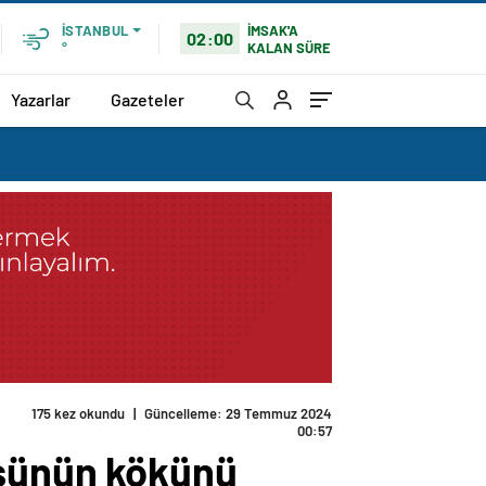
İMSAK'A
İSTANBUL
02:00
KALAN SÜRE
°
Yazarlar
Gazeteler
175 kez okundu
|
Güncelleme: 29 Temmuz 2024
00:57
üsünün kökünü