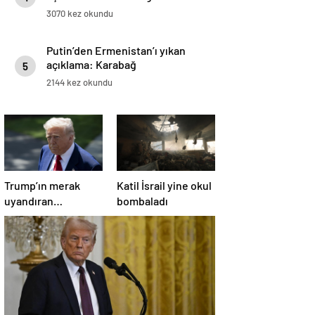
3070 kez okundu
Putin’den Ermenistan’ı yıkan
açıklama: Karabağ
5
Azerbaycan’ın ayrılmaz bir
2144 kez okundu
parçasıdır!
Trump’ın merak
Katil İsrail yine okul
uyandıran
bombaladı
paylaşımının sağlık
sistemiyle ilgili
kararname olduğu
anlaşıldı