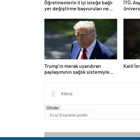
Öğretmenlerin il içi isteğe bağlı
İTÜ, Asy
yer değiştirme başvuruları ne
ünivers
zaman?
Trump’ın merak uyandıran
Katil İ
paylaşımının sağlık sistemiyle
ilgili kararname olduğu anlaşıldı
Gönder
En az 10 karakter gerekli