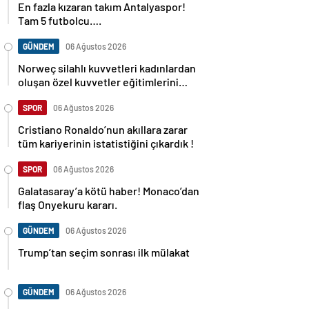
En fazla kızaran takım Antalyaspor!
Tam 5 futbolcu….
GÜNDEM
06 Ağustos 2026
Norweç silahlı kuvvetleri kadınlardan
oluşan özel kuvvetler eğitimlerini
başlattı.
SPOR
06 Ağustos 2026
Cristiano Ronaldo’nun akıllara zarar
tüm kariyerinin istatistiğini çıkardık !
SPOR
06 Ağustos 2026
Galatasaray’a kötü haber! Monaco’dan
flaş Onyekuru kararı.
GÜNDEM
06 Ağustos 2026
Trump’tan seçim sonrası ilk mülakat
GÜNDEM
06 Ağustos 2026