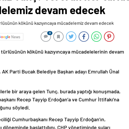
delemiz devam edecek
0
News
r türlüsünün kökünü kazıyıncaya mücadelelerinin devam
, AK Parti Bucak Belediye Başkan adayı Emrullah Ünal
lerle bir araya gelen Tunç, burada yaptığı konuşmada,
aşkanı Recep Tayyip Erdoğan’a ve Cumhur İttifakı’na
ğunu söyledi.
eciliği Cumhurbaşkanı Recep Tayyip Erdoğan’ın,
ı döneminde başlattığını, CHP yönetiminde suları