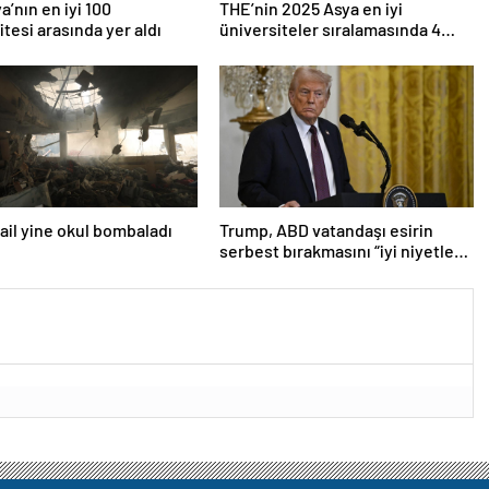
a’nın en iyi 100
THE’nin 2025 Asya en iyi
itesi arasında yer aldı
üniversiteler sıralamasında 4
Türk üniversitesi ilk 100’e girdi
srail yine okul bombaladı
Trump, ABD vatandaşı esirin
serbest bırakmasını “iyi niyetle
atılmış bir adım” olarak
değerlendirdi