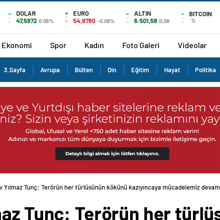
DOLAR
EURO
ALTIN
BITCOIN
47,5972
54,9780
6.501,58
%
0.06%
-0.08%
0,08
Ekonomi
Spor
Kadın
Foto Galeri
Videolar
3.Sayfa
Avrupa
Bülten
Din
Eğitim
Hayat
Politika
ı Yılmaz Tunç: Terörün her türlüsünün kökünü kazıyıncaya mücadelemiz devam
maz Tunç: Terörün her türl