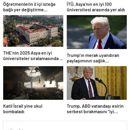
Öğretmenlerin il içi isteğe
İTÜ, Asya’nın en iyi 100
bağlı yer değiştirme
üniversitesi arasında yer aldı
başvuruları ne zaman?
THE’nin 2025 Asya en iyi
Trump’ın merak uyandıran
üniversiteler sıralamasında 4
paylaşımının sağlık
Türk üniversitesi ilk 100’e
sistemiyle ilgili kararname
girdi
olduğu anlaşıldı
Katil İsrail yine okul
Trump, ABD vatandaşı esirin
bombaladı
serbest bırakmasını “iyi
niyetle atılmış bir adım”
olarak değerlendirdi