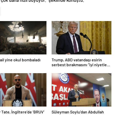
 çok daha hızlı büyüyor.” şeklinde konuştu.
srail yine okul bombaladı
Trump, ABD vatandaşı esirin
serbest bırakmasını “iyi niyetle
atılmış bir adım” olarak
değerlendirdi
Tate, İngiltere’de ‘BRUV’
Süleyman Soylu’dan Abdullah