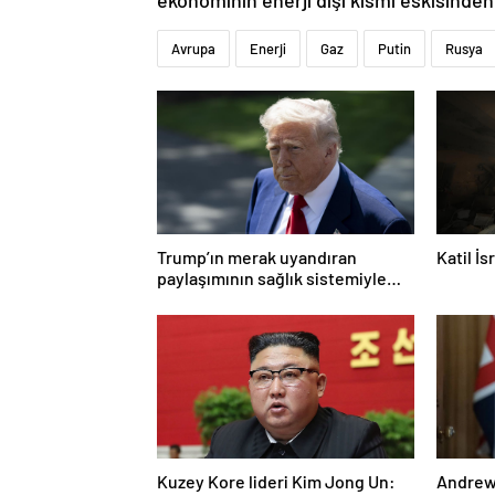
ekonominin enerji dışı kısmı eskisinden
Avrupa
Enerji
Gaz
Putin
Rusya
Trump’ın merak uyandıran
Katil İ
paylaşımının sağlık sistemiyle
ilgili kararname olduğu anlaşıldı
Kuzey Kore lideri Kim Jong Un:
Andrew 