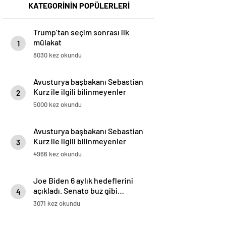
KATEGORİNİN POPÜLERLERİ
Trump’tan seçim sonrası ilk
mülakat
1
8030 kez okundu
Avusturya başbakanı Sebastian
Kurz ile ilgili bilinmeyenler
2
5000 kez okundu
Avusturya başbakanı Sebastian
Kurz ile ilgili bilinmeyenler
3
4966 kez okundu
Joe Biden 6 aylık hedeflerini
açıkladı. Senato buz gibi…
4
3071 kez okundu