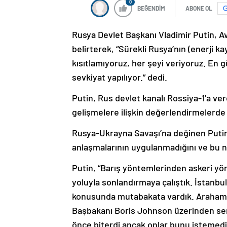
0
BEĞENDİM
ABONE OL
Rusya Devlet Başkanı Vladimir Putin, A
belirterek, “Sürekli Rusya’nın (enerji kay
kısıtlamıyoruz, her şeyi veriyoruz. En g
sevkiyat yapılıyor.” dedi.
Putin, Rus devlet kanalı Rossiya-1’a ve
gelişmelere ilişkin değerlendirmelerde
Rusya-Ukrayna Savaşı’na değinen Putin,
anlaşmalarının uygulanmadığını ve bu ne
Putin, “Barış yöntemlerinden askeri yö
yoluyla sonlandırmaya çalıştık. İstanbul
konusunda mutabakata vardık. Arahamia 
Başbakanı Boris Johnson üzerinden sergi
önce biterdi ancak onlar bunu istemedi.