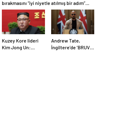
bırakmasını “iyi niyetle atılmış bir adım”
olarak değerlendirdi
Kuzey Kore lideri
Andrew Tate,
Kim Jong Un:
İngiltere’de ‘BRUV’
Ekonomi planımız
ismiyle parti kurdu:
tüm sektörlerde
‘Okullarda LGBT
başarısız oldu
propagandasını
yasaklayacağız’