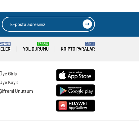
KONOMİ
TRAFİK
CANLI
TELER
YOL DURUMU
KRIPTO PARALAR
Üye Giriş
Üye Kayıt
Şifremi Unuttum