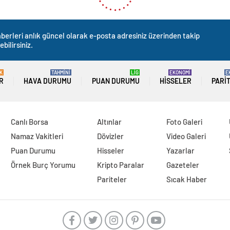
berleri anlık güncel olarak e-posta adresiniz üzerinden takip
ebilirsiniz.
K
TAHMİNİ
LİG
EKONOMİ
E
R
HAVA DURUMU
PUAN DURUMU
HISSELER
PARI
Canlı Borsa
Altınlar
Foto Galeri
Namaz Vakitleri
Dövizler
Video Galeri
Puan Durumu
Hisseler
Yazarlar
Örnek Burç Yorumu
Kripto Paralar
Gazeteler
Pariteler
Sıcak Haber