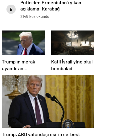
Putin’den Ermenistan’ı yıkan
açıklama: Karabağ
5
Azerbaycan’ın ayrılmaz bir
2145 kez okundu
parçasıdır!
Trump’ın merak
Katil İsrail yine okul
uyandıran
bombaladı
paylaşımının sağlık
sistemiyle ilgili
kararname olduğu
anlaşıldı
Trump, ABD vatandaşı esirin serbest