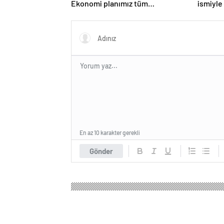
Ekonomi planımız tüm
ismiyle
sektörlerde başarısız oldu
LGBT p
yasakla
En az 10 karakter gerekli
Gönder