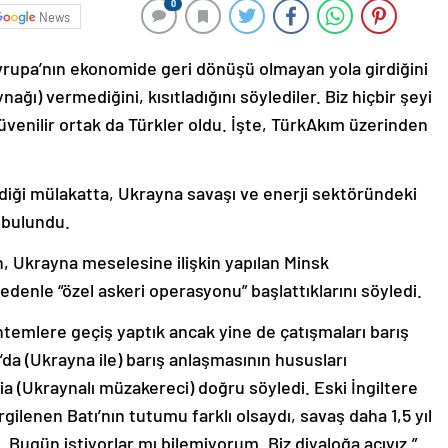
0
News
vrupa’nın ekonomide geri dönüşü olmayan yola girdiğini
nağı) vermediğini, kısıtladığını söylediler. Biz hiçbir şeyi
üvenilir ortak da Türkler oldu. İşte, TürkAkım üzerinden
rdiği mülakatta, Ukrayna savaşı ve enerji sektöründeki
 bulundu.
 Ukrayna meselesine ilişkin yapılan Minsk
denle “özel askeri operasyonu” başlattıklarını söyledi.
ntemlere geçiş yaptık ancak yine de çatışmaları barış
’da (Ukrayna ile) barış anlaşmasının hususları
(Ukraynalı müzakereci) doğru söyledi. Eski İngiltere
lenen Batı’nın tutumu farklı olsaydı, savaş daha 1,5 yıl
 Bugün istiyorlar mı bilemiyorum. Biz diyaloğa açıyız.”