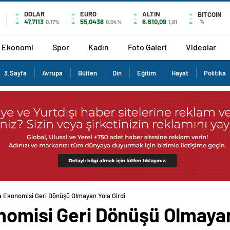
DOLAR
EURO
ALTIN
BITCOIN
47,7113
55,0438
6.610,09
%
0.17%
0.04%
1,81
Ekonomi
Spor
Kadın
Foto Galeri
Videolar
3.Sayfa
Avrupa
Bülten
Din
Eğitim
Hayat
Politika
a Ekonomisi Geri Dönüşü Olmayan Yola Girdi
nomisi Geri Dönüşü Olmayan