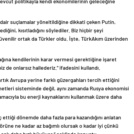
vcut politikayla kendi ekonomilerinin geleceğine
 dair suçlamalar yöneltildiğine dikkati çeken Putin,
iğini, kısıtladığını söylediler. Biz hiçbir şeyi
üvenilir ortak da Türkler oldu. İşte, TürkAkım üzerinden
ağına kendilerinin karar vermesi gerektiğine işaret
biz de onlarsız hallederiz.” ifadesini kullandı.
rtık Avrupa yerine farklı güzergahları tercih ettiğini
metleri sisteminde değil, aynı zamanda Rusya ekonomisi
 amacıyla bu enerji kaynaklarını kullanmak üzere daha
ç ettiği dönemde daha fazla para kazandığını anlatan
törüne ne kadar az bağımlı olursak o kadar iyi çünkü