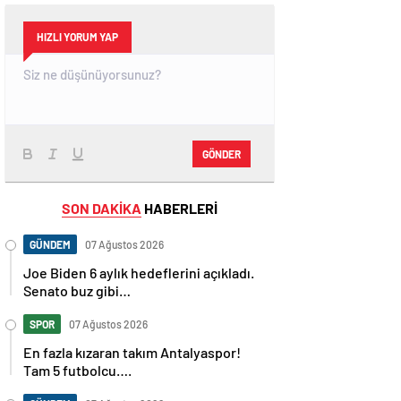
HIZLI YORUM YAP
GÖNDER
SON DAKİKA
HABERLERİ
GÜNDEM
07 Ağustos 2026
Joe Biden 6 aylık hedeflerini açıkladı.
Senato buz gibi…
SPOR
07 Ağustos 2026
En fazla kızaran takım Antalyaspor!
Tam 5 futbolcu….