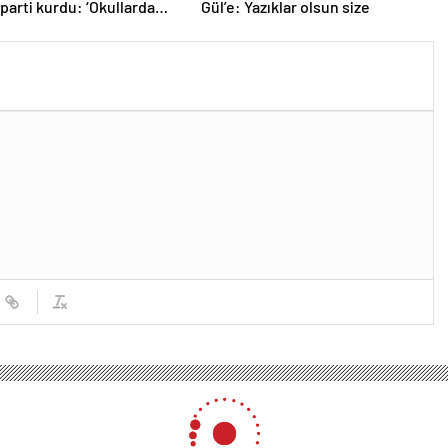
 parti kurdu: ‘Okullarda
Gül’e: Yazıklar olsun size
ropagandasını
yacağız’