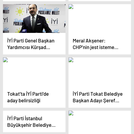
‘Milletimize gidiyoruz
Parti ile ittifak
ve en iyi çıkış yapan
kurabilseydik’
partisi olacağız’
İYİ Parti Genel Başkan
Meral Akşener:
Yardımcısı Kürşad
CHP’nin jest isteme
Zorlu, Uşak’ta seçim
işlerinden bıktım
çalışmalarına destek
usandım
verdi
Tokat’ta İYİ Parti’de
İYİ Parti Tokat Belediye
aday belirsizliği
Başkan Adayı Şeref
Menteşe’nin adaylığı
düşürüldü
İYİ Parti İstanbul
Büyükşehir Belediye
Başkan Adayı Buğra