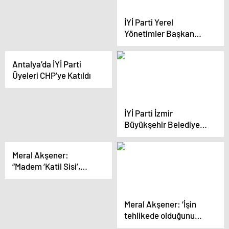
Kavuncu, parti içindeki
ayrılıklara tepki
İYİ Parti Yerel
gösterdi
Yönetimler Başkan
Yardımcısı Cem
Karakeçili Partiden
Antalya’da İYİ Parti
İstifa Etti
Üyeleri CHP’ye Katıldı
İYİ Parti İzmir
Büyükşehir Belediye
Başkan Adayı Ümit
Özlale, projelerini
Meral Akşener:
açıkladı
“Madem ‘Katil Sisi’,
‘Kardeşim Sisi’
Oluverecekti, O Zaman
Doğu Akdeniz’de Elimiz
Meral Akşener: ‘İşin
Neden Zayıflatıldı?”
tehlikede olduğunu
görsün, 10 bin TL’ye