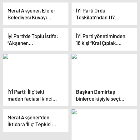
çıkarmazsa adımı
Meral Akşener, Efeler
İYİ Parti Ordu
değiştiririm’
Belediyesi Kuvayı
Teşkilatı’ndan 117
Milliye Evi Müzesi’nin
Partili İstifa Etti
açılışına katıldı
İyi Parti’de Toplu İstifa:
İYİ Parti yönetiminden
“Akşener,
16 kişi “Kral Çıplak,
Kılıçdaroğlu’na ‘Senin
Akşener timsah
Dışında Bir Aday
gözyaşı döküyor”
İstemiyorsan Biz
diyerek istifa etti
Yokuz’ Diyemedi.
Masada Sözünü
Geçiremedi”
İYİ Parti: İliç’teki
Başkan Demirtaş
maden faciası ikinci
binlerce kişiyle seçim
Çernobil vakasıdır
startını verdi
Meral Akşener’den
İktidara ‘İliç’ Tepkisi:
“İliç’teki Felakete Yol
Açan İhmallerin ve Bu