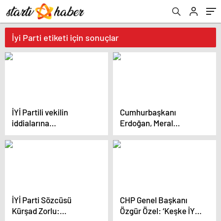
İyi Parti etiketi için sonuçlar
İYİ Partili vekilin
Cumhurbaşkanı
iddialarına
Erdoğan, Meral
Torbaoğlu’ndan sert
Akşener’e açtığı tüm
yanıt
davaları geri çekti
İYİ Parti Sözcüsü
CHP Genel Başkanı
Kürşad Zorlu:
Özgür Özel: ‘Keşke İYİ