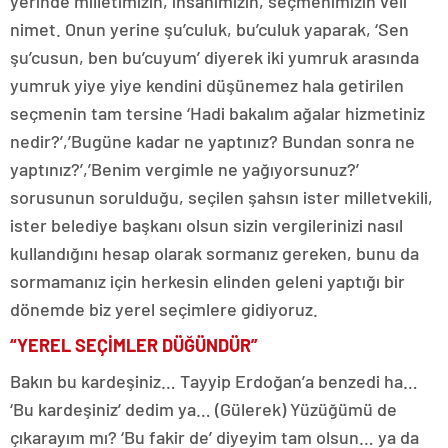
yerinde milletimizin, insanımızın, seçmenimizin veli
nimet. Onun yerine şu’culuk, bu’culuk yaparak, ‘Sen
şu’cusun, ben bu’cuyum’ diyerek iki yumruk arasında
yumruk yiye yiye kendini düşünemez hala getirilen
seçmenin tam tersine ‘Hadi bakalım ağalar hizmetiniz
nedir?’,’Bugüne kadar ne yaptınız? Bundan sonra ne
yaptınız?’,’Benim vergimle ne yağıyorsunuz?’
sorusunun sorulduğu, seçilen şahsın ister milletvekili,
ister belediye başkanı olsun sizin vergilerinizi nasıl
kullandığını hesap olarak sormanız gereken, bunu da
sormamanız için herkesin elinden geleni yaptığı bir
dönemde biz yerel seçimlere gidiyoruz.
“YEREL SEÇİMLER DÜĞÜNDÜR”
Bakın bu kardeşiniz… Tayyip Erdoğan’a benzedi ha…
‘Bu kardeşiniz’ dedim ya… (Gülerek) Yüzüğümü de
çıkarayım mı? ‘Bu fakir de’ diyeyim tam olsun… ya da