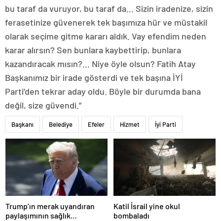
bu taraf da vuruyor, bu taraf da… Sizin iradenize, sizin
ferasetinize güvenerek tek başımıza hür ve müstakil
olarak seçime gitme kararı aldık. Vay efendim neden
karar alırsın? Sen bunlara kaybettirip, bunlara
kazandıracak mısın?… Niye öyle olsun? Fatih Atay
Başkanımız bir irade gösterdi ve tek başına İYİ
Parti’den tekrar aday oldu. Böyle bir durumda bana
değil, size güvendi.”
Başkanı
Belediye
Efeler
Hizmet
İyi Parti
Trump’ın merak uyandıran
Katil İsrail yine okul
paylaşımının sağlık
bombaladı