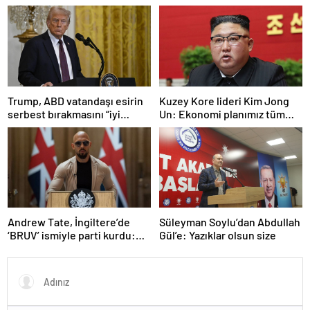
sistemiyle ilgili kararname
olduğu anlaşıldı
Trump, ABD vatandaşı esirin
Kuzey Kore lideri Kim Jong
serbest bırakmasını “iyi
Un: Ekonomi planımız tüm
niyetle atılmış bir adım”
sektörlerde başarısız oldu
olarak değerlendirdi
Andrew Tate, İngiltere’de
Süleyman Soylu’dan Abdullah
‘BRUV’ ismiyle parti kurdu:
Gül’e: Yazıklar olsun size
‘Okullarda LGBT
propagandasını
yasaklayacağız’