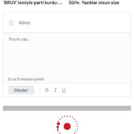
‘BRUV’ ismiyle parti kurdu:
Gül’e: Yazıklar olsun size
‘Okullarda LGBT
propagandasını
yasaklayacağız’
En az 10 karakter gerekli
Gönder