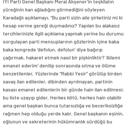
İYİ Parti Genel Başkanı Meral Akşener’in teşkilatın
yüreğinin kan ağladığını görmediğini söyleyen
Karadağlı açıklamayı, “Bu parti sizin aile şirketiniz mi ki
hesap verme gereği duymadınız? Yapılan bu alakasız
tercihlerinizle ilgili açıklama yapmak yerine bu durumu
sorgulayan parti mensuplarının gözlerinin içine baka
baka kongrede ‘defolun, defolun’ diye bağırıp
çağırmak, hakaret etmek nasıl bir pişkinliktir? ‘Ailemi
emanet ederim’ denilip sonrasında sıtma ve ölüme
benzetilenler, Yüzlerinde “Rabbi Yesir” görülüp birden
savaş ilan edilenler, dibinden ayrılmayan, partinin
kasası emanet edilenlerin bir günde hain ilan edilmesi;
bu liste uzayıp gider. Herkes kötü, herkes hain olabilir
ama genel başkan bunca tutarsızlığa ve beceriksizliğe
rağmen hep olduğu yerde kalır. Genel başkanın eşinin,
oğlunun ve sekreterinin hükümranlık sürdüğü bu