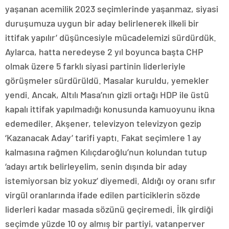
yaşanan acemilik 2023 seçimlerinde yaşanmaz, siyasi
duruşumuza uygun bir aday belirlenerek ilkeli bir
ittifak yapılır’ düşüncesiyle mücadelemizi sürdürdük.
Aylarca, hatta neredeyse 2 yıl boyunca başta CHP
olmak üzere 5 farklı siyasi partinin liderleriyle
görüşmeler sürdürüldü. Masalar kuruldu, yemekler
yendi. Ancak, Altılı Masa’nın gizli ortağı HDP ile üstü
kapalı ittifak yapılmadığı konusunda kamuoyunu ikna
edemediler. Akşener, televizyon televizyon gezip
‘Kazanacak Aday’ tarifi yaptı. Fakat seçimlere 1 ay
kalmasına rağmen Kılıçdaroğlu’nun kolundan tutup
‘adayı artık belirleyelim, senin dışında bir aday
istemiyorsan biz yokuz’ diyemedi. Aldığı oy oranı sıfır
virgül oranlarında ifade edilen particiklerin sözde
liderleri kadar masada sözünü geçiremedi. İlk girdiği
seçimde yüzde 10 oy almış bir partiyi, vatanperver