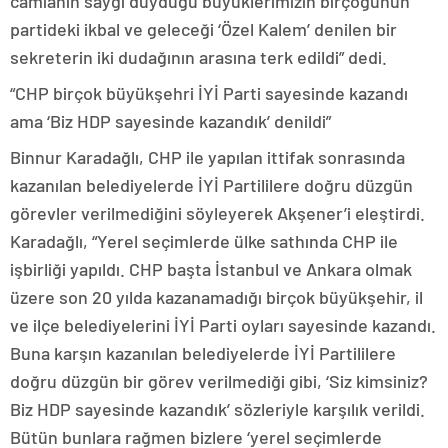
camianın saygı duyduğu büyüklerimizin birçoğunun
partideki ikbal ve geleceği ‘Özel Kalem’ denilen bir
sekreterin iki dudağının arasına terk edildi” dedi.
“CHP birçok büyükşehri İYİ Parti sayesinde kazandı
ama ‘Biz HDP sayesinde kazandık’ denildi”
Binnur Karadağlı, CHP ile yapılan ittifak sonrasında
kazanılan belediyelerde İYİ Partililere doğru düzgün
görevler verilmediğini söyleyerek Akşener’i eleştirdi.
Karadağlı, “Yerel seçimlerde ülke sathında CHP ile
işbirliği yapıldı. CHP başta İstanbul ve Ankara olmak
üzere son 20 yılda kazanamadığı birçok büyükşehir, il
ve ilçe belediyelerini İYİ Parti oyları sayesinde kazandı.
Buna karşın kazanılan belediyelerde İYİ Partililere
doğru düzgün bir görev verilmediği gibi, ‘Siz kimsiniz?
Biz HDP sayesinde kazandık’ sözleriyle karşılık verildi.
Bütün bunlara rağmen bizlere ‘yerel seçimlerde