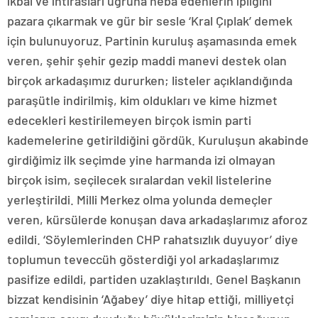
ikbal ve ihtirasları uğruna heba edenlerin ipliğini
pazara çıkarmak ve gür bir sesle ‘Kral Çıplak’ demek
için bulunuyoruz. Partinin kuruluş aşamasında emek
veren, şehir şehir gezip maddi manevi destek olan
birçok arkadaşımız dururken; listeler açıklandığında
paraşütle indirilmiş, kim oldukları ve kime hizmet
edecekleri kestirilemeyen birçok ismin parti
kademelerine getirildiğini gördük. Kuruluşun akabinde
girdiğimiz ilk seçimde yine harmanda izi olmayan
birçok isim, seçilecek sıralardan vekil listelerine
yerleştirildi. Milli Merkez olma yolunda demeçler
veren, kürsülerde konuşan dava arkadaşlarımız aforoz
edildi. ‘Söylemlerinden CHP rahatsızlık duyuyor’ diye
toplumun teveccüh gösterdiği yol arkadaşlarımız
pasifize edildi, partiden uzaklaştırıldı. Genel Başkanın
bizzat kendisinin ‘Ağabey’ diye hitap ettiği, milliyetçi