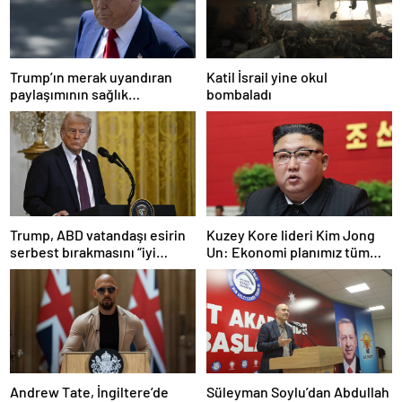
Trump’ın merak uyandıran
Katil İsrail yine okul
paylaşımının sağlık
bombaladı
sistemiyle ilgili kararname
olduğu anlaşıldı
Trump, ABD vatandaşı esirin
Kuzey Kore lideri Kim Jong
serbest bırakmasını “iyi
Un: Ekonomi planımız tüm
niyetle atılmış bir adım”
sektörlerde başarısız oldu
olarak değerlendirdi
Andrew Tate, İngiltere’de
Süleyman Soylu’dan Abdullah