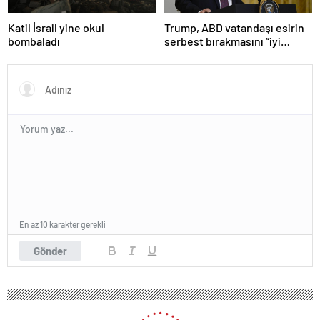
Katil İsrail yine okul
Trump, ABD vatandaşı esirin
bombaladı
serbest bırakmasını “iyi
niyetle atılmış bir adım”
olarak değerlendirdi
En az 10 karakter gerekli
Gönder