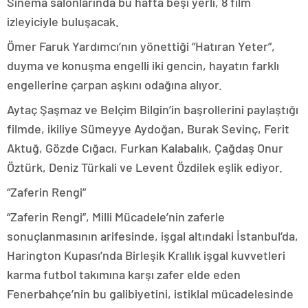
Sinema salonlarında bu hafta beşi yerli, 8 film
izleyiciyle buluşacak.
Ömer Faruk Yardımcı’nın yönettiği “Hatıran Yeter”,
duyma ve konuşma engelli iki gencin, hayatın farklı
engellerine çarpan aşkını odağına alıyor.
Aytaç Şaşmaz ve Belçim Bilgin’in başrollerini paylaştığı
filmde, ikiliye Sümeyye Aydoğan, Burak Sevinç, Ferit
Aktuğ, Gözde Cığacı, Furkan Kalabalık, Çağdaş Onur
Öztürk, Deniz Türkali ve Levent Özdilek eşlik ediyor.
“Zaferin Rengi”
“Zaferin Rengi”, Milli Mücadele’nin zaferle
sonuçlanmasının arifesinde, işgal altındaki İstanbul’da,
Harington Kupası’nda Birleşik Krallık işgal kuvvetleri
karma futbol takımına karşı zafer elde eden
Fenerbahçe’nin bu galibiyetini, istiklal mücadelesinde