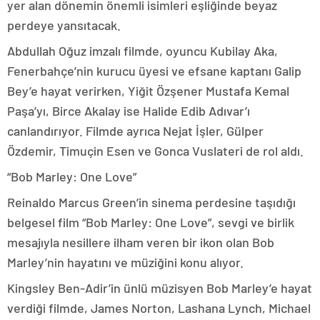
yer alan dönemin önemli isimleri eşliğinde beyaz
perdeye yansıtacak.
Abdullah Oğuz imzalı filmde, oyuncu Kubilay Aka,
Fenerbahçe’nin kurucu üyesi ve efsane kaptanı Galip
Bey’e hayat verirken, Yiğit Özşener Mustafa Kemal
Paşa’yı, Birce Akalay ise Halide Edib Adıvar’ı
canlandırıyor. Filmde ayrıca Nejat İşler, Gülper
Özdemir, Timuçin Esen ve Gonca Vuslateri de rol aldı.
“Bob Marley: One Love”
Reinaldo Marcus Green’in sinema perdesine taşıdığı
belgesel film “Bob Marley: One Love”, sevgi ve birlik
mesajıyla nesillere ilham veren bir ikon olan Bob
Marley’nin hayatını ve müziğini konu alıyor.
Kingsley Ben-Adir’in ünlü müzisyen Bob Marley’e hayat
verdiği filmde, James Norton, Lashana Lynch, Michael