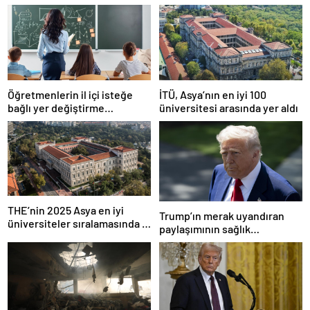
Öğretmenlerin il içi isteğe
İTÜ, Asya’nın en iyi 100
bağlı yer değiştirme
üniversitesi arasında yer aldı
başvuruları ne zaman?
THE’nin 2025 Asya en iyi
Trump’ın merak uyandıran
üniversiteler sıralamasında 4
paylaşımının sağlık
Türk üniversitesi ilk 100’e
sistemiyle ilgili kararname
girdi
olduğu anlaşıldı