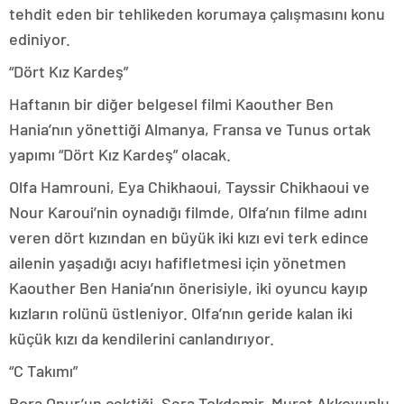
tehdit eden bir tehlikeden korumaya çalışmasını konu
ediniyor.
“Dört Kız Kardeş”
Haftanın bir diğer belgesel filmi Kaouther Ben
Hania’nın yönettiği Almanya, Fransa ve Tunus ortak
yapımı “Dört Kız Kardeş” olacak.
Olfa Hamrouni, Eya Chikhaoui, Tayssir Chikhaoui ve
Nour Karoui’nin oynadığı filmde, Olfa’nın filme adını
veren dört kızından en büyük iki kızı evi terk edince
ailenin yaşadığı acıyı hafifletmesi için yönetmen
Kaouther Ben Hania’nın önerisiyle, iki oyuncu kayıp
kızların rolünü üstleniyor. Olfa’nın geride kalan iki
küçük kızı da kendilerini canlandırıyor.
“C Takımı”
Bora Onur’un çektiği, Sera Tokdemir, Murat Akkoyunlu