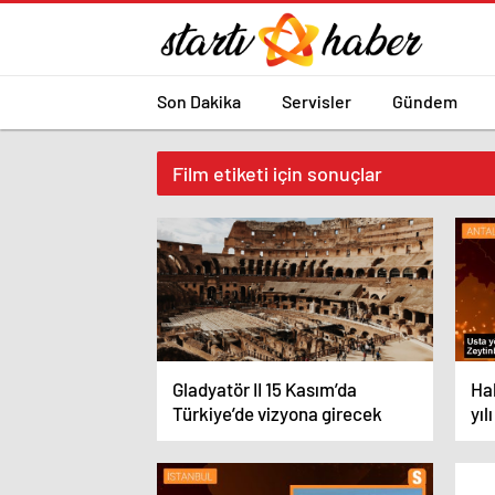
Son Dakika
Servisler
Gündem
Film etiketi için sonuçlar
Gladyatör II 15 Kasım’da
Ha
Türkiye’de vizyona girecek
yıl
dü