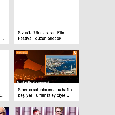
Sivas’ta ‘Uluslararası Film
a’
Festivali’ düzenlenecek
Sinema salonlarında bu hafta
:
beşi yerli, 8 film izleyiciyle
z
buluşacak
’