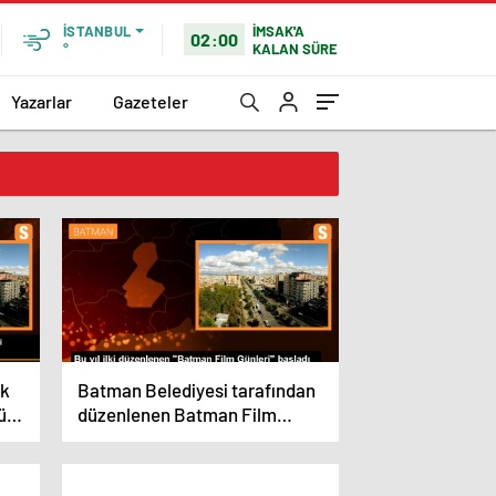
İMSAK'A
İSTANBUL
02:00
KALAN SÜRE
°
Yazarlar
Gazeteler
rk
Batman Belediyesi tarafından
yük
düzenlenen Batman Film
um”
Günleri başladı