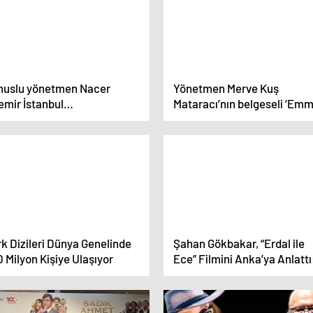
nuslu yönetmen Nacer
Yönetmen Merve Kuş
emir İstanbul
Mataracı’nın belgeseli ‘Emm
versitesi’nde söyleşi yaptı
uluslararası festivallerde
izleyiciyle buluşuyor
k Dizileri Dünya Genelinde
Şahan Gökbakar, “Erdal ile
 Milyon Kişiye Ulaşıyor
Ece” Filmini Anka’ya Anlattı
“İzlediği Zaman Herkesin ‘Bi
de Böyleyiz, Sen de Böylesin
Diyeceği Bir Hikâye”