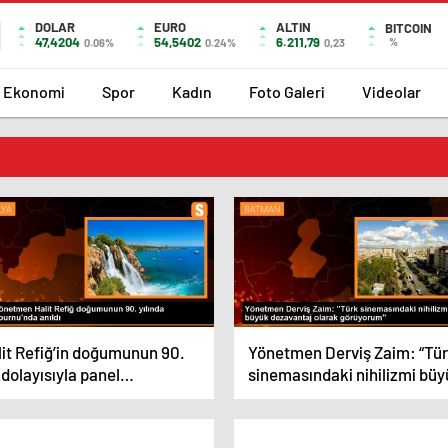
DOLAR
EURO
ALTIN
BITCOIN
47,4204
54,5402
6.211,79
%
0.06%
0.24%
0,23
Ekonomi
Spor
Kadın
Foto Galeri
Videolar
lit Refiğ’in doğumunun 90.
Yönetmen Derviş Zaim: “Tü
ı dolayısıyla panel
sinemasındaki nihilizmi bü
zenlendi
dezavantaj olarak görüyor