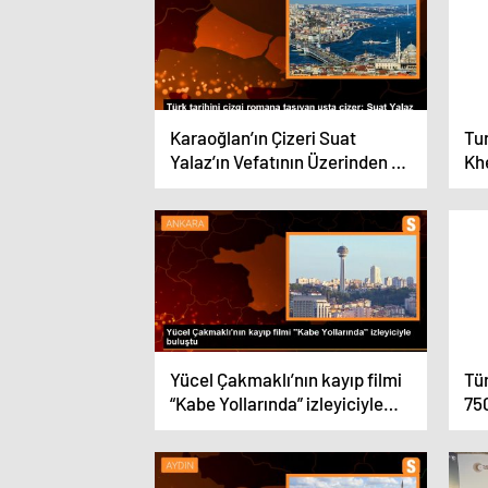
Karaoğlan’ın Çizeri Suat
Tu
Yalaz’ın Vefatının Üzerinden 4
Kh
Yıl Geçti
Üni
Yücel Çakmaklı’nın kayıp filmi
Tür
“Kabe Yollarında” izleyiciyle
750
buluştu