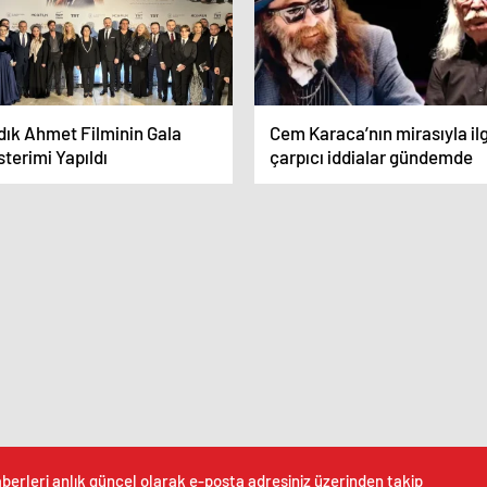
dık Ahmet Filminin Gala
Cem Karaca’nın mirasıyla ilg
terimi Yapıldı
çarpıcı iddialar gündemde
berleri anlık güncel olarak e-posta adresiniz üzerinden takip