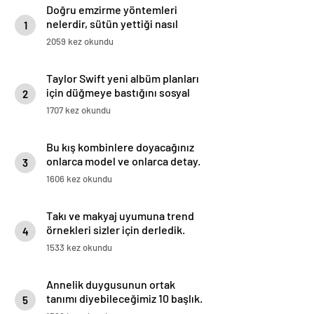
Doğru emzirme yöntemleri
nelerdir, sütün yettiği nasıl
1
anlaşılır?
2059 kez okundu
Taylor Swift yeni albüm planları
için düğmeye bastığını sosyal
2
medyadan duyurdu!
1707 kez okundu
Bu kış kombinlere doyacağınız
onlarca model ve onlarca detay.
3
1606 kez okundu
Takı ve makyaj uyumuna trend
örnekleri sizler için derledik.
4
1533 kez okundu
Annelik duygusunun ortak
tanımı diyebileceğimiz 10 başlık.
5