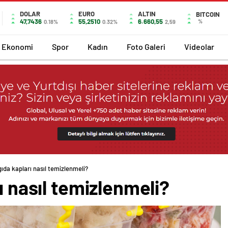
DOLAR
EURO
ALTIN
BITCOIN
47,7436
55,2510
6.660,55
%
0.18%
0.32%
2,59
Ekonomi
Spor
Kadın
Foto Galeri
Videolar
gıda kapları nasıl temizlenmeli?
ı nasıl temizlenmeli?