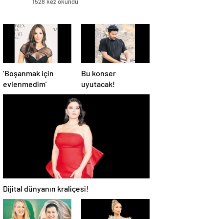
1528 kez okundu
‘Boşanmak için
Bu konser
evlenmedim’
uyutacak!
Dijital dünyanın kraliçesi!