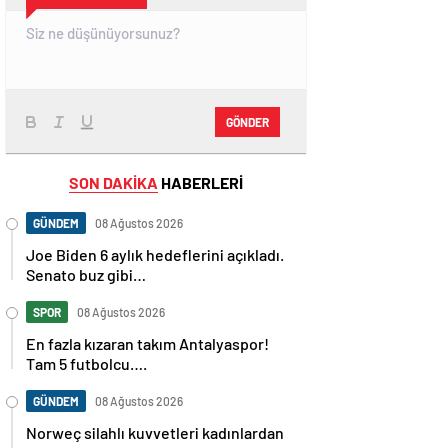
GÖNDER
SON DAKİKA
HABERLERİ
GÜNDEM
08 Ağustos 2026
Joe Biden 6 aylık hedeflerini açıkladı.
Senato buz gibi…
SPOR
08 Ağustos 2026
En fazla kızaran takım Antalyaspor!
Tam 5 futbolcu….
GÜNDEM
08 Ağustos 2026
Norweç silahlı kuvvetleri kadınlardan