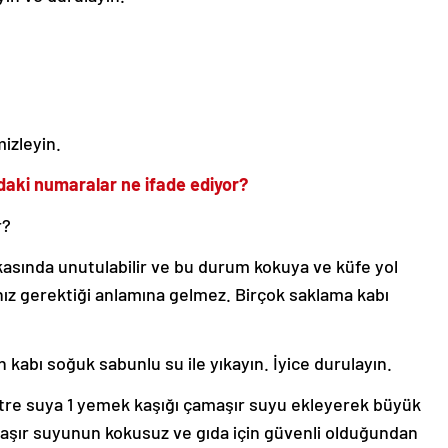
mizleyin.
tındaki numaralar ne ifade ediyor?
r?
kasında unutulabilir ve bu durum kokuya ve küfe yol
ız gerektiği anlamına gelmez. Birçok saklama kabı
n kabı soğuk sabunlu su ile yıkayın. İyice durulayın.
itre suya 1 yemek kaşığı çamaşır suyu ekleyerek büyük
amaşır suyunun kokusuz ve gıda için güvenli olduğundan