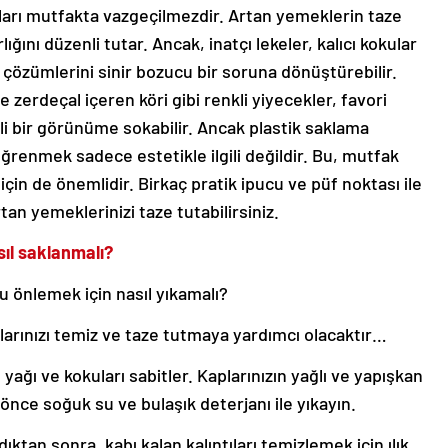
apları mutfakta vazgeçilmezdir. Artan yemeklerin taze
ığını düzenli tutar. Ancak, inatçı lekeler, kalıcı kokular
a çözümlerini sinir bozucu bir soruna dönüştürebilir.
 zerdeçal içeren köri gibi renkli yiyecekler, favori
kirli bir görünüme sokabilir. Ancak plastik saklama
 öğrenmek sadece estetikle ilgili değildir. Bu, mutfak
in de önemlidir. Birkaç pratik ipucu ve püf noktası ile
rtan yemeklerinizi taze tutabilirsiniz.
sıl saklanmalı?
 önlemek için nasıl yıkamalı?
arınızı temiz ve taze tutmaya yardımcı olacaktır…
 yağı ve kokuları sabitler. Kaplarınızın yağlı ve yapışkan
nce soğuk su ve bulaşık deterjanı ile yıkayın.
ıktan sonra, kabı kalan kalıntıları temizlemek için ılık,