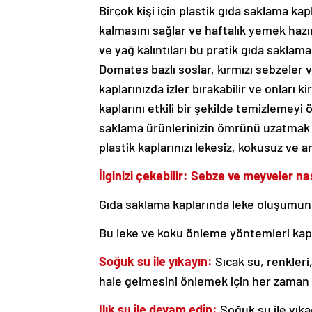
Birçok kişi için plastik gıda saklama k
kalmasını sağlar ve haftalık yemek hazırl
ve yağ kalıntıları bu pratik gıda saklam
Domates bazlı soslar, kırmızı sebzeler ve
kaplarınızda izler bırakabilir ve onları 
kaplarını etkili bir şekilde temizlemeyi
saklama ürünlerinizin ömrünü uzatmak iç
plastik kaplarınızı lekesiz, kokusuz ve a
İlginizi çekebilir: Sebze ve meyveler na
Gıda saklama kaplarında leke oluşumunu
Bu leke ve koku önleme yöntemleri kapl
Soğuk su ile yıkayın:
Sıcak su, renkleri,
hale gelmesini önlemek için her zaman ö
Ilık su ile devam edin:
Soğuk su ile yıkad