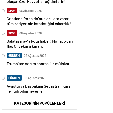
oluşan özel kuvvetler eğitimlerini
başlattı.
SPOR
08 Ağustos 2026
Cristiano Ronaldo’nun akıllara zarar
tüm kariyerinin istatistiğini çıkardık !
SPOR
08 Ağustos 2026
Galatasaray’a kötü haber! Monaco’dan
flaş Onyekuru kararı.
GÜNDEM
08 Ağustos 2026
Trump’tan seçim sonrası ilk mülakat
GÜNDEM
08 Ağustos 2026
Avusturya başbakanı Sebastian Kurz
ile ilgili bilinmeyenler
KATEGORİNİN POPÜLERLERİ