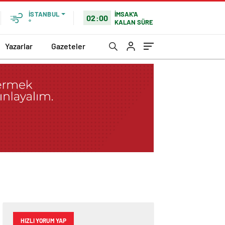
İMSAK'A
İSTANBUL
02:00
KALAN SÜRE
°
Yazarlar
Gazeteler
HIZLI YORUM YAP