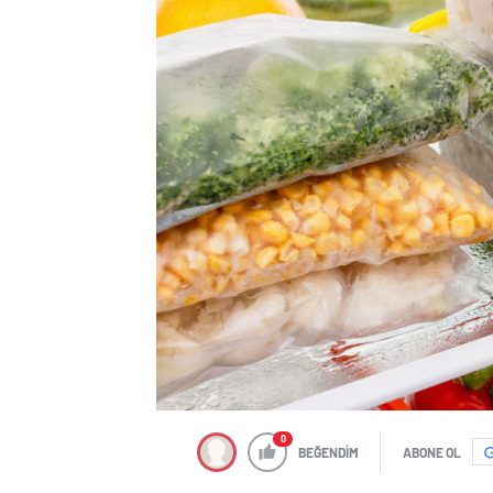
0
BEĞENDİM
ABONE OL