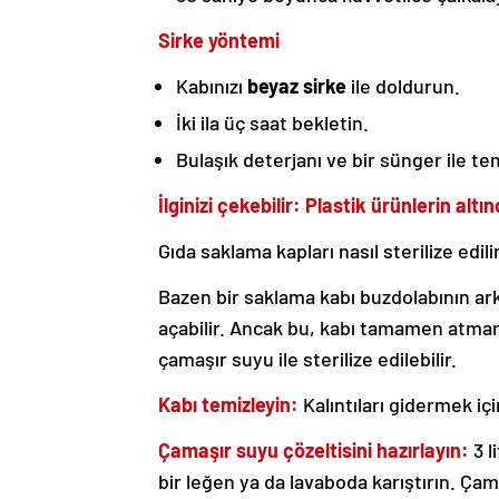
Sirke yöntemi
Kabınızı
beyaz sirke
ile doldurun.
İki ila üç saat bekletin.
Bulaşık deterjanı ve bir sünger ile te
İlginizi çekebilir: Plastik ürünlerin al
Gıda saklama kapları nasıl sterilize edili
Bazen bir saklama kabı buzdolabının ar
açabilir. Ancak bu, kabı tamamen atman
çamaşır suyu ile sterilize edilebilir.
Kabı temizleyin:
Kalıntıları gidermek içi
Çamaşır suyu çözeltisini hazırlayın:
3 l
bir leğen ya da lavaboda karıştırın. Ç