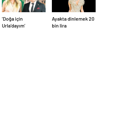
‘Doğa için
Ayakta dinlemek 20
Urla’dayım’
bin lira