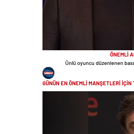
ÖNEMLİ 
Ünlü oyuncu düzenlenen basın
GÜNÜN EN ÖNEMLİ MANŞETLERİ İÇİN 