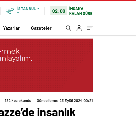
İMSAK'A
İSTANBUL
02:00
KALAN SÜRE
°
Yazarlar
Gazeteler
182 kez okundu
|
Güncelleme: 23 Eylül 2024 00:21
zze’de insanlık