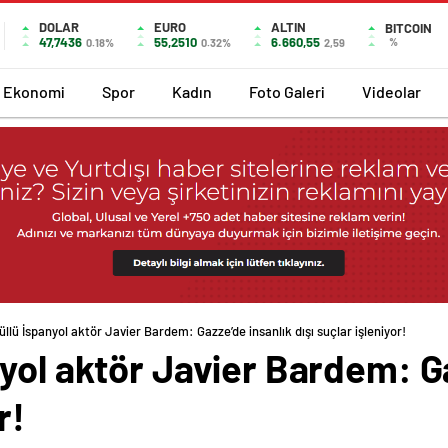
DOLAR
EURO
ALTIN
BITCOIN
47,7436
55,2510
6.660,55
%
0.18%
0.32%
2,59
Ekonomi
Spor
Kadın
Foto Galeri
Videolar
llü İspanyol aktör Javier Bardem: Gazze’de insanlık dışı suçlar işleniyor!
yol aktör Javier Bardem: Ga
r!