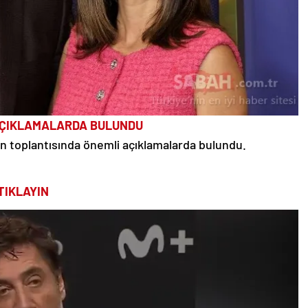
AÇIKLAMALARDA BULUNDU
 toplantısında önemli açıklamalarda bulundu.
TIKLAYIN