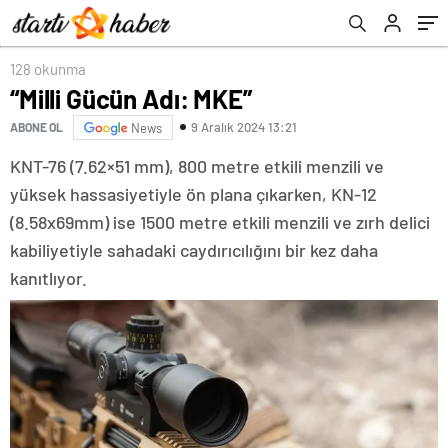
128 okunma
“Milli Gücün Adı: MKE”
9 Aralık 2024 13:21
ABONE OL
News
KNT-76 (7.62×51 mm), 800 metre etkili menzili ve
yüksek hassasiyetiyle ön plana çıkarken, KN-12
(8.58x69mm) ise 1500 metre etkili menzili ve zırh delici
kabiliyetiyle sahadaki caydırıcılığını bir kez daha
kanıtlıyor.