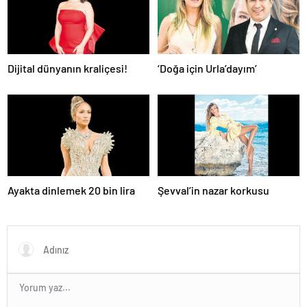
Dijital dünyanın kraliçesi!
‘Doğa için Urla’dayım’
Ayakta dinlemek 20 bin lira
Şevval’in nazar korkusu