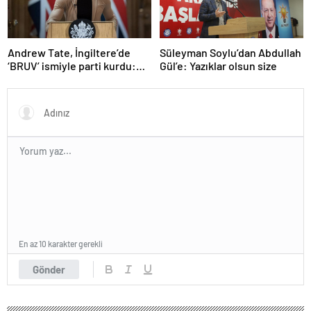
Andrew Tate, İngiltere’de
Süleyman Soylu’dan Abdullah
‘BRUV’ ismiyle parti kurdu:
Gül’e: Yazıklar olsun size
‘Okullarda LGBT
propagandasını
yasaklayacağız’
En az 10 karakter gerekli
Gönder