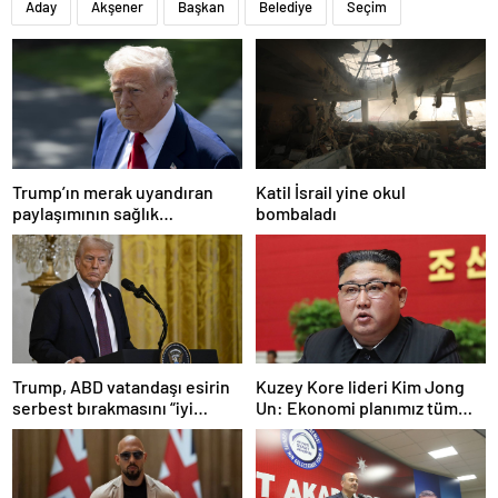
Aday
Akşener
Başkan
Belediye
Seçim
Trump’ın merak uyandıran
Katil İsrail yine okul
paylaşımının sağlık
bombaladı
sistemiyle ilgili kararname
olduğu anlaşıldı
Trump, ABD vatandaşı esirin
Kuzey Kore lideri Kim Jong
serbest bırakmasını “iyi
Un: Ekonomi planımız tüm
niyetle atılmış bir adım”
sektörlerde başarısız oldu
olarak değerlendirdi