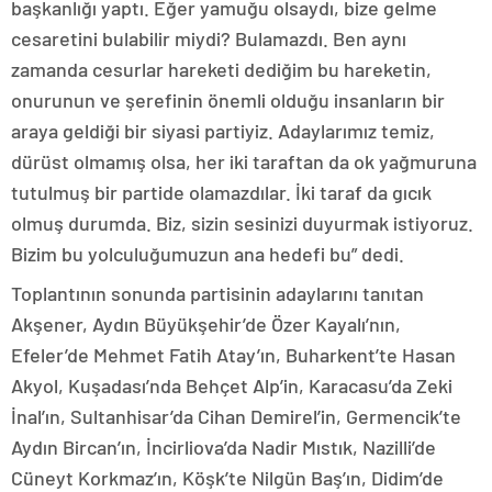
başkanlığı yaptı. Eğer yamuğu olsaydı, bize gelme
cesaretini bulabilir miydi? Bulamazdı. Ben aynı
zamanda cesurlar hareketi dediğim bu hareketin,
onurunun ve şerefinin önemli olduğu insanların bir
araya geldiği bir siyasi partiyiz. Adaylarımız temiz,
dürüst olmamış olsa, her iki taraftan da ok yağmuruna
tutulmuş bir partide olamazdılar. İki taraf da gıcık
olmuş durumda. Biz, sizin sesinizi duyurmak istiyoruz.
Bizim bu yolculuğumuzun ana hedefi bu” dedi.
Toplantının sonunda partisinin adaylarını tanıtan
Akşener, Aydın Büyükşehir’de Özer Kayalı’nın,
Efeler’de Mehmet Fatih Atay’ın, Buharkent’te Hasan
Akyol, Kuşadası’nda Behçet Alp’in, Karacasu’da Zeki
İnal’ın, Sultanhisar’da Cihan Demirel’in, Germencik’te
Aydın Bircan’ın, İncirliova’da Nadir Mıstık, Nazilli’de
Cüneyt Korkmaz’ın, Köşk’te Nilgün Baş’ın, Didim’de