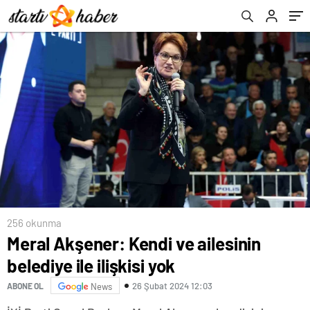
256 okunma
Meral Akşener: Kendi ve ailesinin
belediye ile ilişkisi yok
26 Şubat 2024 12:03
ABONE OL
News