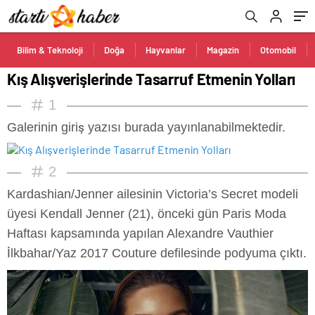
Bilim & Teknoloji
Doğa
Hayvanlar
Magazin
Otomobil
Kış Alışverişlerinde Tasarruf Etmenin Yolları
1
Galerinin giriş yazısı burada yayınlanabilmektedir.
2
Kardashian/Jenner ailesinin Victoria’s Secret modeli
üyesi Kendall Jenner (21), önceki gün Paris Moda
Haftası kapsamında yapılan Alexandre Vauthier
İlkbahar/Yaz 2017 Couture defilesinde podyuma çıktı.