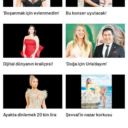
‘Boşanmak için evlenmedim’
Bu konser uyutacak!
Dijital dünyanın kraliçesi!
‘Doğa için Urla’dayım’
Ayakta dinlemek 20 bin lira
Şevval’in nazar korkusu