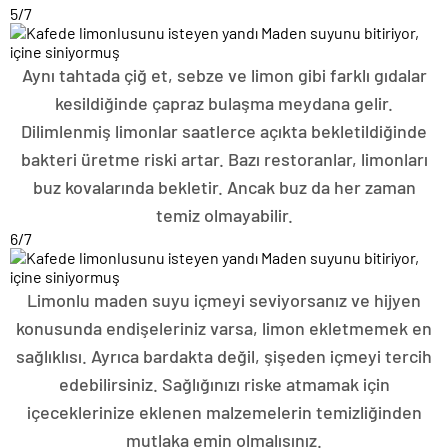
5
/7
Aynı tahtada çiğ et, sebze ve limon gibi farklı gıdalar
kesildiğinde çapraz bulaşma meydana gelir.
Dilimlenmiş limonlar saatlerce açıkta bekletildiğinde
bakteri üretme riski artar. Bazı restoranlar, limonları
buz kovalarında bekletir. Ancak buz da her zaman
temiz olmayabilir.
6
/7
Limonlu maden suyu içmeyi seviyorsanız ve hijyen
konusunda endişeleriniz varsa, limon ekletmemek en
sağlıklısı. Ayrıca bardakta değil, şişeden içmeyi tercih
edebilirsiniz. Sağlığınızı riske atmamak için
içeceklerinize eklenen malzemelerin temizliğinden
mutlaka emin olmalısınız.