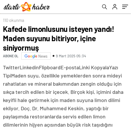
110 okunma
Kafede limonlusunu isteyen yandı!
Maden suyunu bitiriyor, içine
siniyormuş
9 Mart 2025 05:34
ABONE OL
News
Twitter
Linkedin
Flipboard
E-posta
Linki Kopyala
Yazı
Tipi
Maden suyu, özellikle yemeklerden sonra mideyi
rahatlatan ve mineral bakımından zengin olduğu için
sıkça tercih edilen bir içecek. Birçok kişi, içimini daha
keyifli hale getirmek için maden suyuna limon dilimi
ekliyor. Doç. Dr. Muhammed Keskin, yaptığı bir
paylaşımda restoranlarda servis edilen limon
dilimlerinin hijyen açısından büyük risk taşıdığını