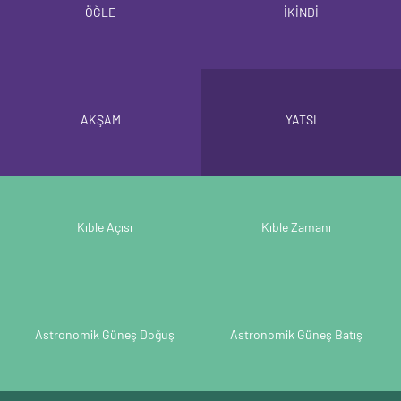
ÖĞLE
İKİNDİ
AKŞAM
YATSI
Kıble Açısı
Kıble Zamanı
Astronomik Güneş Doğuş
Astronomik Güneş Batış