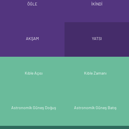
ÖĞLE
İKİNDİ
AKŞAM
YATSI
Kıble Açısı
Kıble Zamanı
Astronomik Güneş Doğuş
Astronomik Güneş Batış