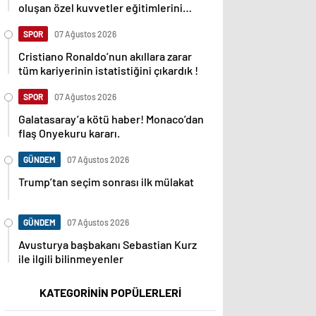
oluşan özel kuvvetler eğitimlerini
başlattı.
SPOR
07 Ağustos 2026
Cristiano Ronaldo’nun akıllara zarar
tüm kariyerinin istatistiğini çıkardık !
SPOR
07 Ağustos 2026
Galatasaray’a kötü haber! Monaco’dan
flaş Onyekuru kararı.
GÜNDEM
07 Ağustos 2026
Trump’tan seçim sonrası ilk mülakat
GÜNDEM
07 Ağustos 2026
Avusturya başbakanı Sebastian Kurz
ile ilgili bilinmeyenler
KATEGORİNİN POPÜLERLERİ