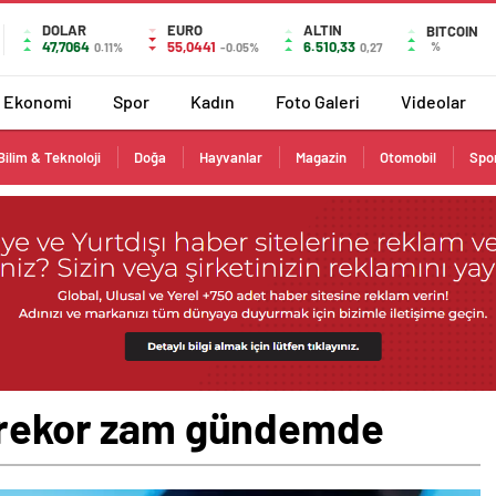
DOLAR
EURO
ALTIN
BITCOIN
47,7064
55,0441
6.510,33
%
0.11%
-0.05%
0,27
Ekonomi
Spor
Kadın
Foto Galeri
Videolar
Bilim & Teknoloji
Doğa
Hayvanlar
Magazin
Otomobil
Spo
a rekor zam gündemde