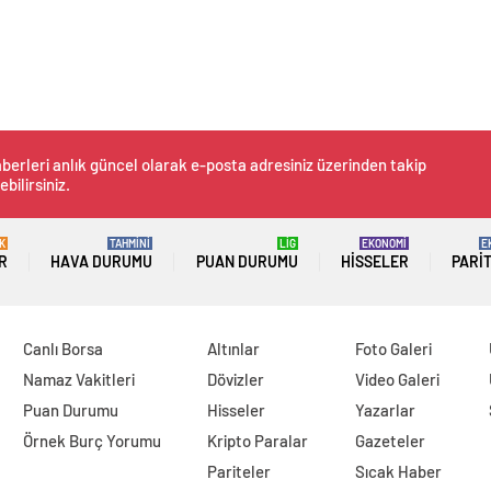
berleri anlık güncel olarak e-posta adresiniz üzerinden takip
ebilirsiniz.
K
TAHMİNİ
LİG
EKONOMİ
E
R
HAVA DURUMU
PUAN DURUMU
HISSELER
PARI
Canlı Borsa
Altınlar
Foto Galeri
Namaz Vakitleri
Dövizler
Video Galeri
Puan Durumu
Hisseler
Yazarlar
Örnek Burç Yorumu
Kripto Paralar
Gazeteler
Pariteler
Sıcak Haber