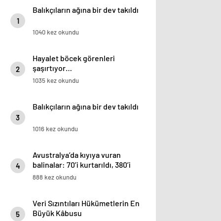
Balıkçıların ağına bir dev takıldı
1
1040 kez okundu
Hayalet böcek görenleri
şaşırtıyor…
2
1035 kez okundu
Balıkçıların ağına bir dev takıldı
3
1016 kez okundu
Avustralya’da kıyıya vuran
balinalar: 70’i kurtarıldı, 380’i
4
öldü
888 kez okundu
Veri Sızıntıları Hükümetlerin En
Büyük Kâbusu
5