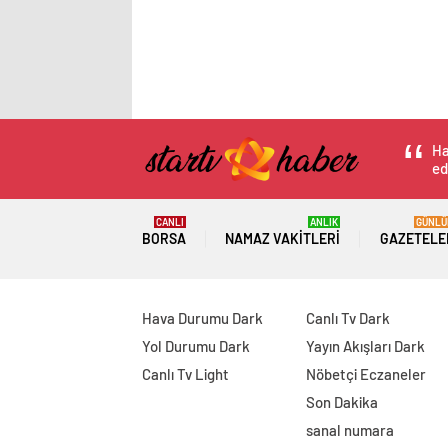
Ha
ed
CANLI
ANLIK
GÜNLÜ
BORSA
NAMAZ VAKITLERI
GAZETELE
Hava Durumu Dark
Canlı Tv Dark
Yol Durumu Dark
Yayın Akışları Dark
Canlı Tv Light
Nöbetçi Eczaneler
Son Dakika
sanal numara