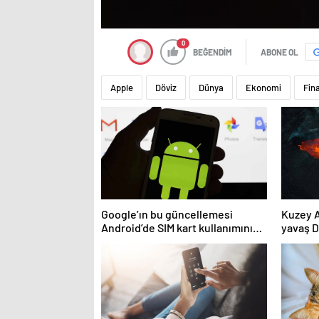
0
BEĞENDİM
ABONE OL
Apple
Döviz
Dünya
Ekonomi
Fin
Google’ın bu güncellemesi
Kuzey A
Android’de SIM kart kullanımını
yavaş D
ortadan kaldıracak