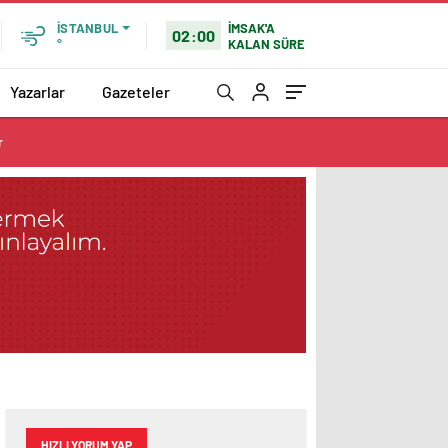
İMSAK'A
İSTANBUL
02:00
KALAN SÜRE
°
Yazarlar
Gazeteler
r
HIZLI YORUM YAP