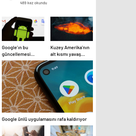
489 kez okundu
Google’ın bu
Kuzey Amerika’nın
güncellemesi
alt kısmı yavaş
Android’de SIM kart
yavaş Dünya’ya
kullanımını ortadan
doğru eriyor!
kaldıracak
Google ünlü uygulamasını rafa kaldırıyor