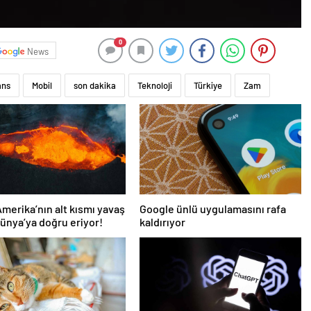
0
News
ans
Mobil
son dakika
Teknoloji
Türkiye
Zam
merika’nın alt kısmı yavaş
Google ünlü uygulamasını rafa
ünya’ya doğru eriyor!
kaldırıyor