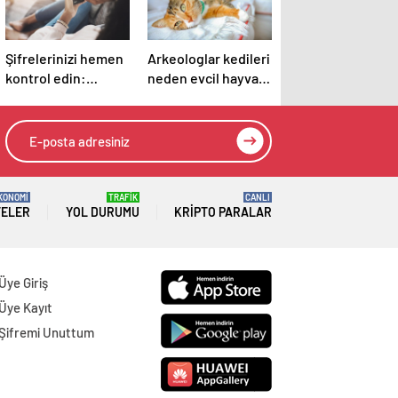
Şifrelerinizi hemen
Arkeologlar kedileri
kontrol edin:
neden evcil hayvan
Hackerlar dakikalar
olarak
içinde kırıyor
beslediğimizin
sırrını keşfetti
KONOMİ
TRAFİK
CANLI
TELER
YOL DURUMU
KRIPTO PARALAR
Üye Giriş
Üye Kayıt
Şifremi Unuttum