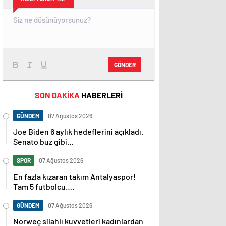
GÖNDER
SON DAKİKA
HABERLERİ
GÜNDEM
07 Ağustos 2026
Joe Biden 6 aylık hedeflerini açıkladı.
Senato buz gibi…
SPOR
07 Ağustos 2026
En fazla kızaran takım Antalyaspor!
Tam 5 futbolcu….
GÜNDEM
07 Ağustos 2026
Norweç silahlı kuvvetleri kadınlardan