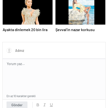
Ayakta dinlemek 20 bin lira
Şevval’in nazar korkusu
En az 10 karakter gerekli
Gönder