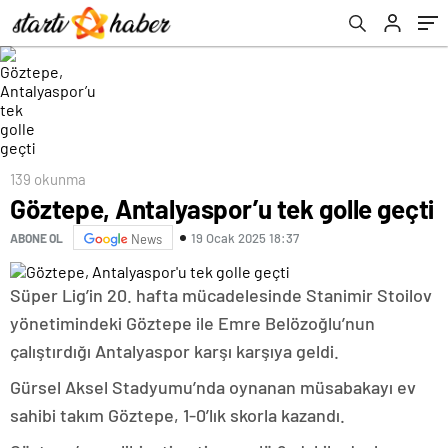
139 okunma
Göztepe, Antalyaspor’u tek golle geçti
19 Ocak 2025 18:37
ABONE OL
News
Süper Lig’in 20. hafta mücadelesinde Stanimir Stoilov
yönetimindeki Göztepe ile Emre Belözoğlu’nun
çalıştırdığı Antalyaspor karşı karşıya geldi.
Gürsel Aksel Stadyumu’nda oynanan müsabakayı ev
sahibi takım Göztepe, 1-0’lık skorla kazandı.