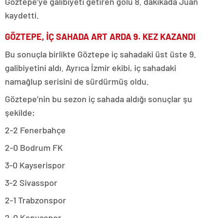
Göztepe’ye galibiyeti getiren golü 8. dakikada Juan
kaydetti.
GÖZTEPE, İÇ SAHADA ART ARDA 9. KEZ KAZANDI
Bu sonuçla birlikte Göztepe iç sahadaki üst üste 9.
galibiyetini aldı. Ayrıca İzmir ekibi, iç sahadaki
namağlup serisini de sürdürmüş oldu.
Göztepe’nin bu sezon iç sahada aldığı sonuçlar şu
şekilde;
2-2 Fenerbahçe
2-0 Bodrum FK
3-0 Kayserispor
3-2 Sivasspor
2-1 Trabzonspor
2-0 Konyaspor