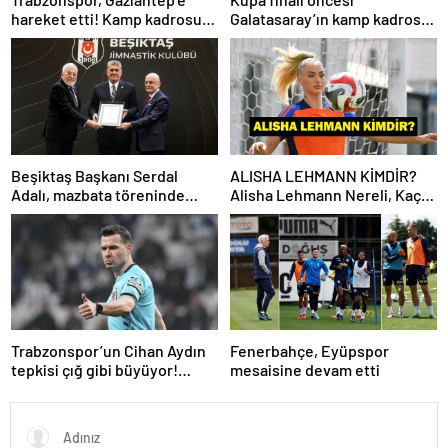
hareket etti! Kamp kadrosu
Galatasaray’ın kamp kadrosu
açıklandı…
belli oldu!
Beşiktaş Başkanı Serdal
ALISHA LEHMANN KİMDİR?
Adalı, mazbata töreninde
Alisha Lehmann Nereli, Kaç
konuştu: Gün istikrar
Yaşında, Hangi Takımda
günüdür
Oynuyor?
Trabzonspor’un Cihan Aydın
Fenerbahçe, Eyüpspor
tepkisi çığ gibi büyüyor!
mesaisine devam etti
Yöneticilerden açıklama…