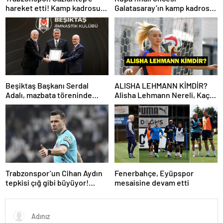
hareket etti! Kamp kadrosu
Galatasaray’ın kamp kadrosu
açıklandı…
belli oldu!
Beşiktaş Başkanı Serdal
ALISHA LEHMANN KİMDİR?
Adalı, mazbata töreninde
Alisha Lehmann Nereli, Kaç
konuştu: Gün istikrar
Yaşında, Hangi Takımda
günüdür
Oynuyor?
Trabzonspor’un Cihan Aydın
Fenerbahçe, Eyüpspor
tepkisi çığ gibi büyüyor!
mesaisine devam etti
Yöneticilerden açıklama…