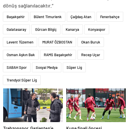
dönüş sağlanılacaktır.”
Başakşehir
Bülent Timurlenk
Çağdaş Atan
Fenerbahçe
Galatasaray
Gürcan Bilgiç
Kanarya
Konyaspor
Levent Tüzemen
MURAT ÖZBOSTAN
Okan Buruk
Osman Aşkın Bak
RAMS Başakşehir
Recep Uçar
SABAH Spor
Sosyal Medya
Süper Lig
Trendyol Süper Lig
Trabzonspor, Gaziantep’e
Kupa finali öncesi