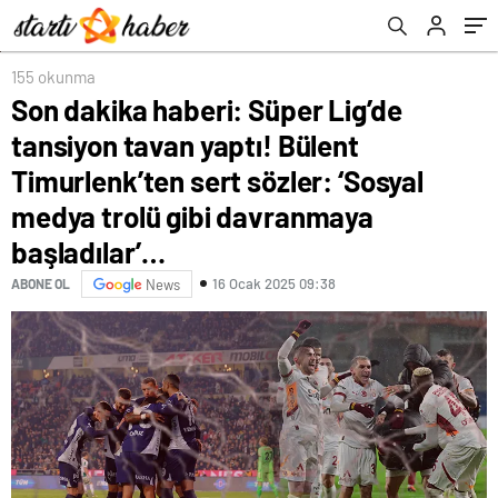
sözler: ‘Sosyal medya trolü gibi davranmaya
başladılar’…
155 okunma
Son dakika haberi: Süper Lig’de
tansiyon tavan yaptı! Bülent
Timurlenk’ten sert sözler: ‘Sosyal
medya trolü gibi davranmaya
başladılar’…
16 Ocak 2025 09:38
ABONE OL
News