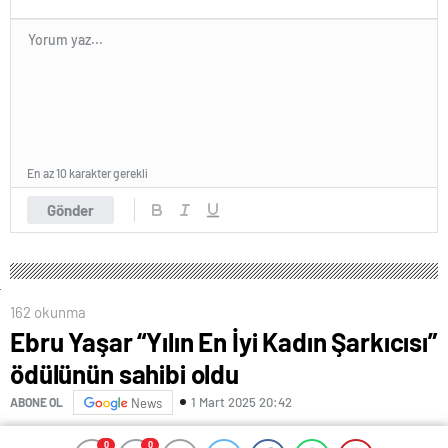
En az 10 karakter gerekli
Gönder
162 okunma
Ebru Yaşar “Yılın En İyi Kadın Şarkıcısı”
ödülünün sahibi oldu
1 Mart 2025 20:42
ABONE OL
News
0
0
0
0