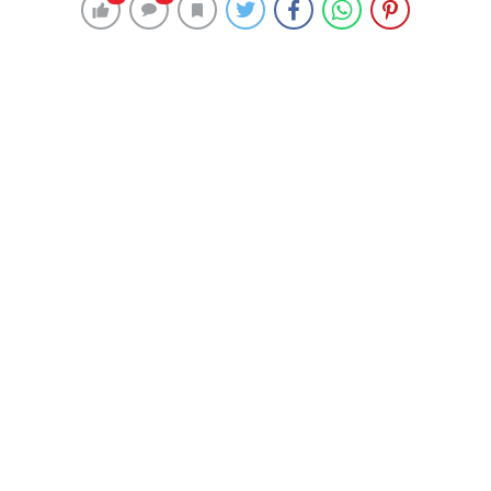
Ebru Yaşar, söylediği şarkılar ile dinleyicilerini adeta
mest etmeye devam ediyor..
Düzenlediği konserler ile hayranlarıyla buluşan Ebru
Yaşar, adından bir kez daha söz ettirdi.
İstanbul Aydın Üniversitesi (İAÜ) tarafından 17. İletişim
Ödülleri düzenlendi.
Törende, ödüller sahiplerini buldu..
YILIN EN İYİ KADIN ŞARKICISI SEÇİLDİ
Öğrenci oylarının çoğunu toplayan ünlü sanatçı Ebru