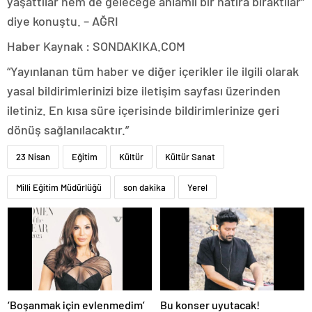
yaşattılar hem de geleceğe anlamlı bir hatıra bıraktılar”
diye konuştu. – AĞRI
Haber Kaynak : SONDAKIKA.COM
“Yayınlanan tüm haber ve diğer içerikler ile ilgili olarak
yasal bildirimlerinizi bize iletişim sayfası üzerinden
iletiniz. En kısa süre içerisinde bildirimlerinize geri
dönüş sağlanılacaktır.”
23 Nisan
Eğitim
Kültür
Kültür Sanat
Milli Eğitim Müdürlüğü
son dakika
Yerel
‘Boşanmak için evlenmedim’
Bu konser uyutacak!