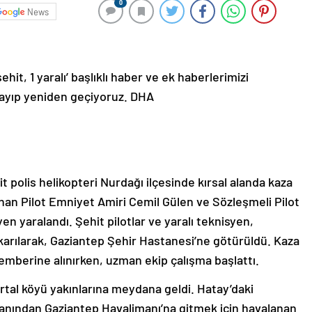
0
News
hit, 1 yaralı’ başlıklı haber ve ek haberlerimizi
rlayıp yeniden geçiyoruz. DHA
polis helikopteri Nurdağı ilçesinde kırsal alanda kaza
nan Pilot Emniyet Amiri Cemil Gülen ve Sözleşmeli Pilot
en yaralandı. Şehit pilotlar ve yaralı teknisyen,
karılarak, Gaziantep Şehir Hastanesi’ne götürüldü. Kaza
emberine alınırken, uzman ekip çalışma başlattı.
artal köyü yakınlarına meydana geldi. Hatay’daki
nından Gaziantep Havalimanı’na gitmek için havalanan