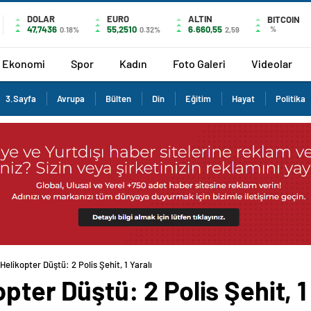
DOLAR
EURO
ALTIN
BITCOIN
47,7436
55,2510
6.660,55
%
0.18%
0.32%
2,59
Ekonomi
Spor
Kadın
Foto Galeri
Videolar
3.Sayfa
Avrupa
Bülten
Din
Eğitim
Hayat
Politika
Helikopter Düştü: 2 Polis Şehit, 1 Yaralı
pter Düştü: 2 Polis Şehit, 1 