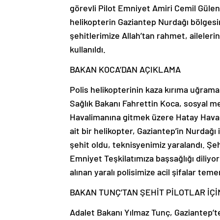
görevli Pilot Emniyet Amiri Cemil Gülen
helikopterin Gaziantep Nurdağı bölgesi
şehitlerimize Allah’tan rahmet, ailelerin
kullanıldı.
BAKAN KOCA’DAN AÇIKLAMA
Polis helikopterinin kaza kırıma uğramas
Sağlık Bakanı Fahrettin Koca, sosyal m
Havalimanına gitmek üzere Hatay Hav
ait bir helikopter, Gaziantep’in Nurdağı
şehit oldu, teknisyenimiz yaralandı. Şeh
Emniyet Teşkilatımıza başsağlığı diliyo
alınan yaralı polisimize acil şifalar tem
BAKAN TUNÇ’TAN ŞEHİT PİLOTLAR İÇİ
Adalet Bakanı Yılmaz Tunç, Gaziantep’te