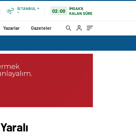
İMSAK'A
İSTANBUL
02:00
KALAN SÜRE
°
Yazarlar
Gazeteler
Yaralı