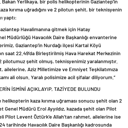
Bakan Yerlikaya, bir polis helikopterinin Gaziantep’in
za kırıma uğradığını ve 2 pilotun şehit, bir teknisyenin
ı yaptı:
 Gaziantep Havalimanına gitmek için Hatay
l Müdürlüğü Havacılık Daire Başkanlığı envanterine
erimiz, Gaziantep’in Nurdağı ilçesi Kartal Köyü
n saat 22.49’da Birleştirilmiş Hava Harekat Merkezinin
2 pilotumuz şehit olmuş, teknisyenimiz yaralanmıştır.
 ailelerine, Aziz Milletimize ve Emniyet Teşkilatımıza
mı ali olsun. Yaralı polisimize acil şifalar diliyorum.”
İN İSMİNİ AÇIKLAYIP, TAZİYEDE BULUNDU
 helikopterin kaza kırıma uğraması sonucu şehit olan 2
yet Genel Müdürü Erol Ayyıldız, kazada şehit olan Pilot
 Pilot Levent Öztürk’e Allah’tan rahmet, ailelerine ise
024 tarihinde Havacılık Daire Başkanlığı kadrosunda