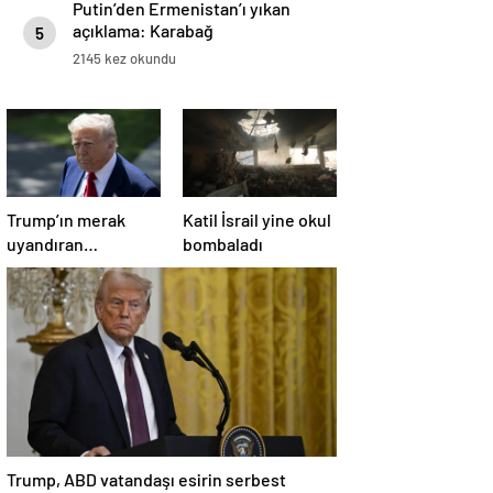
Putin’den Ermenistan’ı yıkan
açıklama: Karabağ
5
Azerbaycan’ın ayrılmaz bir
2145 kez okundu
parçasıdır!
Trump’ın merak
Katil İsrail yine okul
uyandıran
bombaladı
paylaşımının sağlık
sistemiyle ilgili
kararname olduğu
anlaşıldı
Trump, ABD vatandaşı esirin serbest