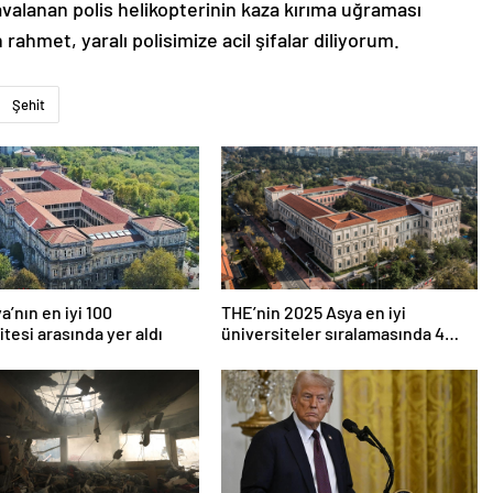
valanan polis helikopterinin kaza kırıma uğraması
 rahmet, yaralı polisimize acil şifalar diliyorum.
Şehit
a’nın en iyi 100
THE’nin 2025 Asya en iyi
itesi arasında yer aldı
üniversiteler sıralamasında 4
Türk üniversitesi ilk 100’e girdi