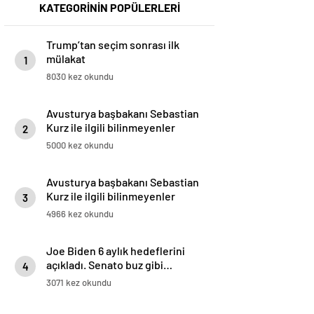
KATEGORİNİN POPÜLERLERİ
Trump’tan seçim sonrası ilk
mülakat
1
8030 kez okundu
Avusturya başbakanı Sebastian
Kurz ile ilgili bilinmeyenler
2
5000 kez okundu
Avusturya başbakanı Sebastian
Kurz ile ilgili bilinmeyenler
3
4966 kez okundu
Joe Biden 6 aylık hedeflerini
açıkladı. Senato buz gibi…
4
3071 kez okundu