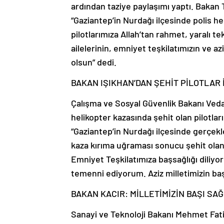
ardından taziye paylaşımı yaptı. Bakan
“Gaziantep’in Nurdağı ilçesinde polis h
pilotlarımıza Allah’tan rahmet, yaralı te
ailelerinin, emniyet teşkilatımızın ve az
olsun” dedi.
BAKAN IŞIKHAN’DAN ŞEHİT PİLOTLAR 
Çalışma ve Sosyal Güvenlik Bakanı Veda
helikopter kazasında şehit olan pilotlar
“Gaziantep’in Nurdağı ilçesinde gerçe
kaza kırıma uğraması sonucu şehit olan
Emniyet Teşkilatımıza başsağlığı diliyo
temenni ediyorum. Aziz milletimizin başı
BAKAN KACIR: MİLLETİMİZİN BAŞI SA
Sanayi ve Teknoloji Bakanı Mehmet Fati