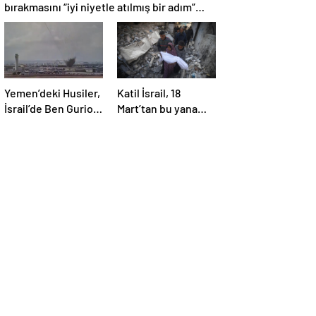
bırakmasını “iyi niyetle atılmış bir adım”
olarak değerlendirdi
Yemen’deki Husiler,
Katil İsrail, 18
İsrail’de Ben Gurion
Mart’tan bu yana
Havalimanı’nı vurdu
595 çocuğu
hayattan kopardı