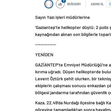
0
BEĞENDİM
ABONE OL
Sayın Yazı işleri müdürlerine
‘Gaziantep’te helikopter düştü: 2 polis şe
kaynağından alınan son bilgilerle topa
———————
YENİDEN
GAZİANTEP’te Emniyet Müdürlüğü’ne ait 
kırıma uğradı. Düşen helikopterde bulu
Levent Öztürk şehit olurken, bir teknisy
ekiplerin çalışması sonucu enkazdan çı
bölgesi jandarma tarafından güvenlik ç
Kaza, 22.49’da Nurdağı ilçesine bağlı K
görevine tamamladıktan sonra havalima