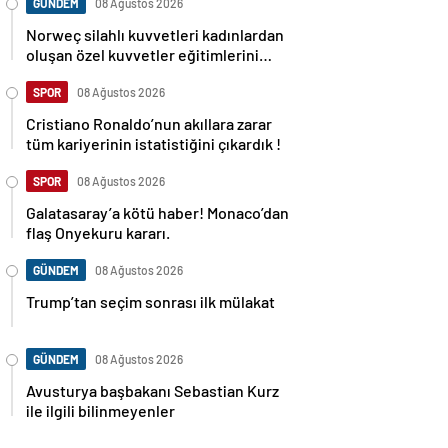
GÜNDEM
08 Ağustos 2026
Norweç silahlı kuvvetleri kadınlardan
oluşan özel kuvvetler eğitimlerini
başlattı.
SPOR
08 Ağustos 2026
Cristiano Ronaldo’nun akıllara zarar
tüm kariyerinin istatistiğini çıkardık !
SPOR
08 Ağustos 2026
Galatasaray’a kötü haber! Monaco’dan
flaş Onyekuru kararı.
GÜNDEM
08 Ağustos 2026
Trump’tan seçim sonrası ilk mülakat
GÜNDEM
08 Ağustos 2026
Avusturya başbakanı Sebastian Kurz
ile ilgili bilinmeyenler