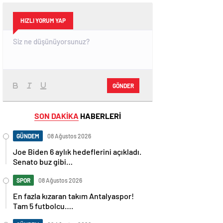
HIZLI YORUM YAP
GÖNDER
SON DAKİKA
HABERLERİ
GÜNDEM
08 Ağustos 2026
Joe Biden 6 aylık hedeflerini açıkladı.
Senato buz gibi…
SPOR
08 Ağustos 2026
En fazla kızaran takım Antalyaspor!
Tam 5 futbolcu….