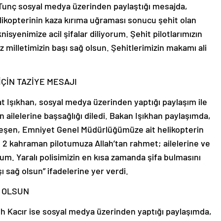
 Tunç sosyal medya üzerinden paylaştığı mesajda,
elikopterinin kaza kırıma uğraması sonucu şehit olan
knisyenimize acil şifalar diliyorum. Şehit pilotlarımızın
iz milletimizin başı sağ olsun. Şehitlerimizin makamı ali
İÇİN TAZİYE MESAJI
t Işıkhan, sosyal medya üzerinden yaptığı paylaşım ile
ın ailelerine başsağlığı diledi. Bakan Işıkhan paylaşımda,
kleşen, Emniyet Genel Müdürlüğümüze ait helikopterin
 2 kahraman pilotumuza Allah’tan rahmet; ailelerine ve
rum. Yaralı polisimizin en kısa zamanda şifa bulmasını
 sağ olsun” ifadelerine yer verdi.
Ğ OLSUN
h Kacır ise sosyal medya üzerinden yaptığı paylaşımda,