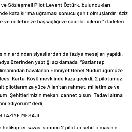
 ve Sözleşmeli Pilot Levent Öztürk, bulundukları
nde kaza kırıma uğraması sonucu şehit olmuşlardır. Aziz
e ve milletimize başsağlığı ve sabırlar dilerim” ifadeleri
ının ardından siyasilerden de taziye mesajları yapıldı.
edya üzerinden yaptığı açıklamada, “Gaziantep
alimanından havalanan Emniyet Genel Müdürlüğümüze
 ilçesi Kartal Köyü mevkiinde kaza geçirdi. 2 pilotumuz
it pilotlarımıza yüce Allah’tan rahmet, milletimize ve
rum. Şehitlerimizin mekanı cennet olsun. Tedavi altına
enni ediyorum” dedi.
N TAZİYE MESAJI
 helikopter kazası sonucu 2 pilotun şehit olmasının