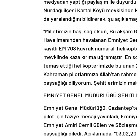
medyadan yaptığı paylaşım ile duyurdu. 
Nurdağı ilçesi Kartal Köyü mevkisinde ka
de yaralandığını bildirerek, şu açıklamay
“Milletimizin başı sağ olsun. Bu akşam
Havalimanından havalanan Emniyet Gene
kayıtlı EM 708 kuyruk numaralı helikopt
mevkiinde kaza kırıma uğramıştır. En so
temas ettiği helikopterimizde bulunan 
Kahraman pilotlarımıza Allah’tan rahmet,
başsağlığı diliyorum. Şehitlerimizin maka
EMNİYET GENEL MÜDÜRLÜĞÜ ŞEHİTLER
Emniyet Genel Müdürlüğü, Gaziantep’te
pilot için taziye mesajı yayınladı. Emni
Emniyet Amiri Cemil Gülen ve Sözleşmeli
başsağlığı diledi. Açıklamada, “03.02.2