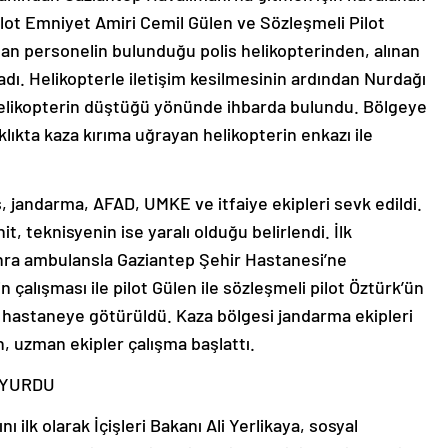
Pilot Emniyet Amiri Cemil Gülen ve Sözleşmeli Pilot
şan personelin bulunduğu polis helikopterinden, alınan
adı. Helikopterle iletişim kesilmesinin ardından Nurdağı
r helikopterin düştüğü yönünde ihbarda bulundu. Bölgeye
klıkta kaza kırıma uğrayan helikopterin enkazı ile
 jandarma, AFAD, UMKE ve itfaiye ekipleri sevk edildi.
it, teknisyenin ise yaralı olduğu belirlendi. İlk
nra ambulansla Gaziantep Şehir Hastanesi’ne
in çalışması ile pilot Gülen ile sözleşmeli pilot Öztürk’ün
ı hastaneye götürüldü. Kaza bölgesi jandarma ekipleri
, uzman ekipler çalışma başlattı.
UYURDU
ı ilk olarak İçişleri Bakanı Ali Yerlikaya, sosyal