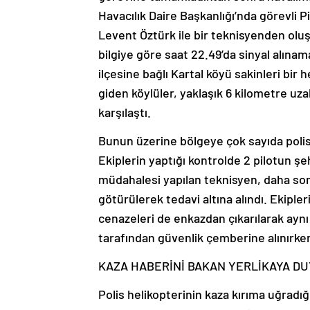
Havacılık Daire Başkanlığı’nda görevli 
Levent Öztürk ile bir teknisyenden olu
bilgiye göre saat 22.49’da sinyal alınam
ilçesine bağlı Kartal köyü sakinleri bi
giden köylüler, yaklaşık 6 kilometre uza
karşılaştı.
Bunun üzerine bölgeye çok sayıda polis,
Ekiplerin yaptığı kontrolde 2 pilotun şeh
müdahalesi yapılan teknisyen, daha so
götürülerek tedavi altına alındı. Ekipler
cenazeleri de enkazdan çıkarılarak ayn
tarafından güvenlik çemberine alınırken
KAZA HABERİNİ BAKAN YERLİKAYA D
Polis helikopterinin kaza kırıma uğradığın