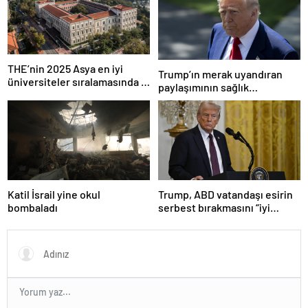
THE’nin 2025 Asya en iyi
Trump’ın merak uyandıran
üniversiteler sıralamasında 4
paylaşımının sağlık
Türk üniversitesi ilk 100’e
sistemiyle ilgili kararname
girdi
olduğu anlaşıldı
Katil İsrail yine okul
Trump, ABD vatandaşı esirin
bombaladı
serbest bırakmasını “iyi
niyetle atılmış bir adım”
olarak değerlendirdi