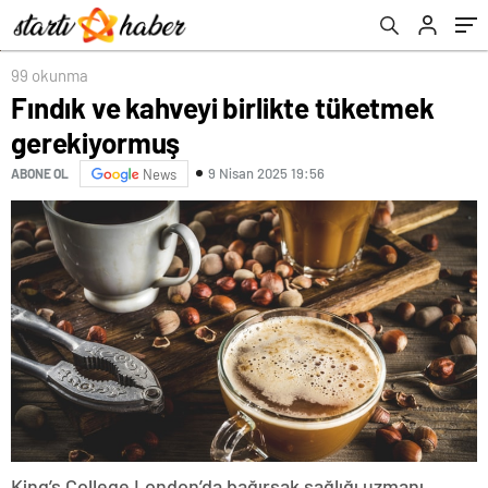
99 okunma
Fındık ve kahveyi birlikte tüketmek
gerekiyormuş
9 Nisan 2025 19:56
ABONE OL
News
King’s College London’da bağırsak sağlığı uzmanı