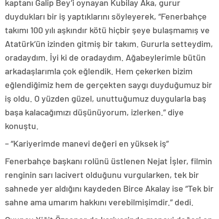
kaptanı Galip Bey’i oynayan Kubilay Aka, gurur
duydukları bir iş yaptıklarını söyleyerek, “Fenerbahçe
takımı 100 yılı aşkındır kötü hiçbir şeye bulaşmamış ve
Atatürk’ün izinden gitmiş bir takım. Gururla setteydim,
oradaydım. İyi ki de oradaydım. Ağabeylerimle bütün
arkadaşlarımla çok eğlendik. Hem çekerken bizim
eğlendiğimiz hem de gerçekten saygı duyduğumuz bir
iş oldu. O yüzden güzel, unuttuğumuz duygularla baş
başa kalacağımızı düşünüyorum, izlerken.” diye
konuştu.
– “Kariyerimde manevi değeri en yüksek iş”
Fenerbahçe başkanı rolünü üstlenen Nejat İşler, filmin
renginin sarı lacivert olduğunu vurgularken, tek bir
sahnede yer aldığını kaydeden Birce Akalay ise “Tek bir
sahne ama umarım hakkını verebilmişimdir.” dedi.