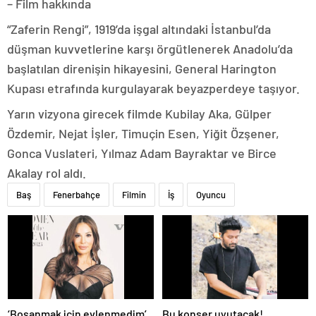
– Film hakkında
“Zaferin Rengi”, 1919’da işgal altındaki İstanbul’da
düşman kuvvetlerine karşı örgütlenerek Anadolu’da
başlatılan direnişin hikayesini, General Harington
Kupası etrafında kurgulayarak beyazperdeye taşıyor.
Yarın vizyona girecek filmde Kubilay Aka, Gülper
Özdemir, Nejat İşler, Timuçin Esen, Yiğit Özşener,
Gonca Vuslateri, Yılmaz Adam Bayraktar ve Birce
Akalay rol aldı.
Baş
Fenerbahçe
Filmin
İş
Oyuncu
‘Boşanmak için evlenmedim’
Bu konser uyutacak!