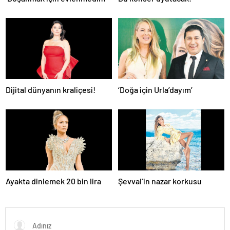
Dijital dünyanın kraliçesi!
‘Doğa için Urla’dayım’
Ayakta dinlemek 20 bin lira
Şevval’in nazar korkusu