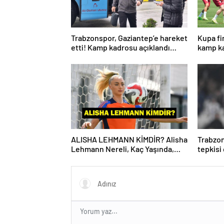
Trabzonspor, Gaziantep’e hareket
Kupa fi
etti! Kamp kadrosu açıklandı…
kamp ka
ALISHA LEHMANN KİMDİR? Alisha
Trabzon
Lehmann Nereli, Kaç Yaşında,
tepkisi
Hangi Takımda Oynuyor?
Yönetic