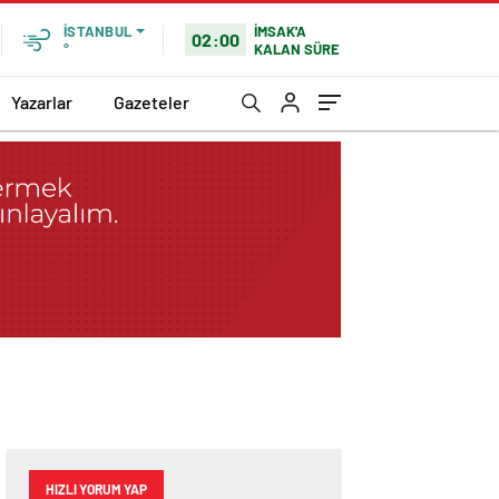
İMSAK'A
İSTANBUL
02:00
KALAN SÜRE
°
Yazarlar
Gazeteler
HIZLI YORUM YAP