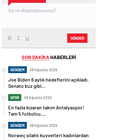
GÖNDER
SON DAKİKA
HABERLERİ
GÜNDEM
08 Ağustos 2026
Joe Biden 6 aylık hedeflerini açıkladı.
Senato buz gibi…
SPOR
08 Ağustos 2026
En fazla kızaran takım Antalyaspor!
Tam 5 futbolcu….
GÜNDEM
08 Ağustos 2026
Norweç silahlı kuvvetleri kadınlardan