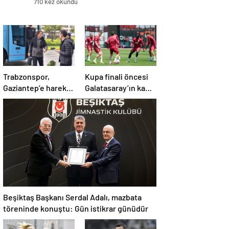
710 kez okundu
Trabzonspor,
Kupa finali öncesi
Gaziantep’e hareket
Galatasaray’ın kamp
etti! Kamp kadrosu
kadrosu belli oldu!
açıklandı…
Beşiktaş Başkanı Serdal Adalı, mazbata
töreninde konuştu: Gün istikrar günüdür