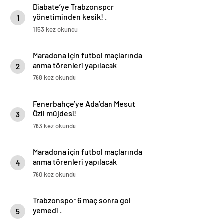
Diabate’ye Trabzonspor
yönetiminden kesik! .
1
1153 kez okundu
Maradona için futbol maçlarında
anma törenleri yapılacak
2
768 kez okundu
Fenerbahçe’ye Ada’dan Mesut
Özil müjdesi!
3
763 kez okundu
Maradona için futbol maçlarında
anma törenleri yapılacak
4
760 kez okundu
Trabzonspor 6 maç sonra gol
yemedi .
5