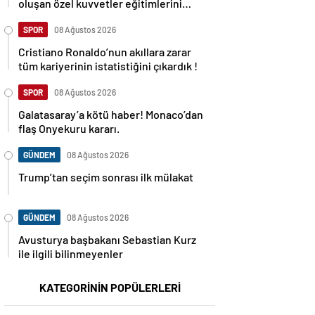
oluşan özel kuvvetler eğitimlerini
başlattı.
SPOR
08 Ağustos 2026
Cristiano Ronaldo’nun akıllara zarar
tüm kariyerinin istatistiğini çıkardık !
SPOR
08 Ağustos 2026
Galatasaray’a kötü haber! Monaco’dan
flaş Onyekuru kararı.
GÜNDEM
08 Ağustos 2026
Trump’tan seçim sonrası ilk mülakat
GÜNDEM
08 Ağustos 2026
Avusturya başbakanı Sebastian Kurz
ile ilgili bilinmeyenler
KATEGORİNİN POPÜLERLERİ