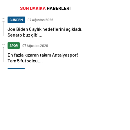
SON DAKİKA
HABERLERİ
GÜNDEM
07 Ağustos 2026
Joe Biden 6 aylık hedeflerini açıkladı.
Senato buz gibi…
SPOR
07 Ağustos 2026
En fazla kızaran takım Antalyaspor!
Tam 5 futbolcu….
GÜNDEM
07 Ağustos 2026
Norweç silahlı kuvvetleri kadınlardan
oluşan özel kuvvetler eğitimlerini
başlattı.
SPOR
07 Ağustos 2026
Cristiano Ronaldo’nun akıllara zarar
tüm kariyerinin istatistiğini çıkardık !
SPOR
07 Ağustos 2026