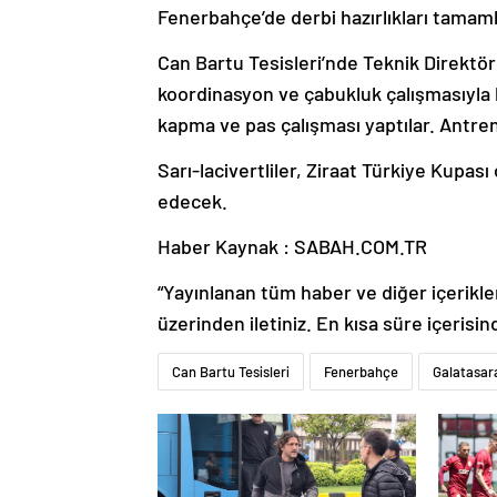
Fenerbahçe’de derbi hazırlıkları tamaml
Can Bartu Tesisleri’nde Teknik Direktö
koordinasyon ve çabukluk çalışmasıyla b
kapma ve pas çalışması yaptılar. Antre
Sarı-lacivertliler, Ziraat Türkiye Kupas
edecek.
Haber Kaynak : SABAH.COM.TR
“Yayınlanan tüm haber ve diğer içerikler i
üzerinden iletiniz. En kısa süre içerisin
Can Bartu Tesisleri
Fenerbahçe
Galatasar