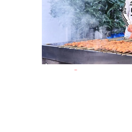
0
BEĞENDİM
ABONE OL
Beşiktaş’ta bayramlaşma töreni; Başkan
teknik ekip, futbolcular ve ailelerinin 
gerçekleştirildi.
Yönetim üyeleri Mustafa Mollaoğlu, İbr
bayramlaşma töreninde yer aldı.