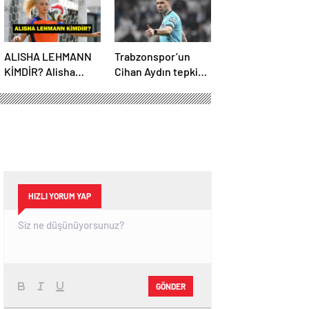
ALISHA LEHMANN
Trabzonspor’un
KİMDİR? Alisha
Cihan Aydın tepkisi
Lehmann Nereli,
çığ gibi büyüyor!
Kaç Yaşında, Hangi
Yöneticilerden
Takımda Oynuyor?
açıklama…
HIZLI YORUM YAP
GÖNDER