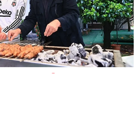
0
News
 Serdal Adalı, Teknik Direktör Ole Gunnar Solskjaer,
katılımıyla BJK Nevzat Demir Tesisleri’nde
ahim Şafak Sağlam ile Selahattin Solmaz da