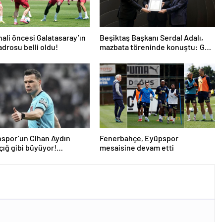
nali öncesi Galatasaray’ın
Beşiktaş Başkanı Serdal Adalı,
drosu belli oldu!
mazbata töreninde konuştu: Gün
istikrar günüdür
spor’un Cihan Aydın
Fenerbahçe, Eyüpspor
 çığ gibi büyüyor!
mesaisine devam etti
ilerden açıklama…