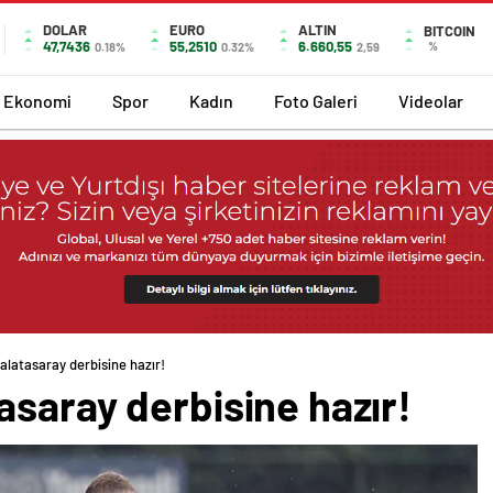
DOLAR
EURO
ALTIN
BITCOIN
47,7436
55,2510
6.660,55
%
0.18%
0.32%
2,59
Ekonomi
Spor
Kadın
Foto Galeri
Videolar
latasaray derbisine hazır!
saray derbisine hazır!