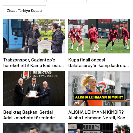
Ziraat Türkiye Kupası
Trabzonspor, Gaziantep’e
Kupa finali öncesi
hareket etti! Kamp kadrosu
Galatasaray’ın kamp kadrosu
açıklandı…
belli oldu!
Beşiktaş Başkanı Serdal
ALISHA LEHMANN KİMDİR?
Adalı, mazbata töreninde
Alisha Lehmann Nereli, Kaç
konuştu: Gün istikrar
Yaşında, Hangi Takımda
günüdür
Oynuyor?