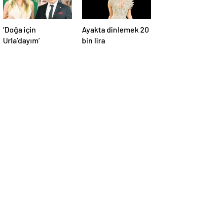
‘Doğa için
Ayakta dinlemek 20
Urla’dayım’
bin lira