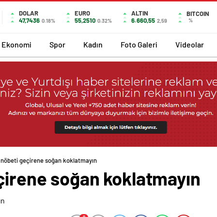
DOLAR
EURO
ALTIN
BITCOIN
47,7436
55,2510
6.660,55
%
0.18%
0.32%
2,59
Ekonomi
Spor
Kadın
Foto Galeri
Videolar
i nöbeti geçirene soğan koklatmayın
eçirene soğan koklatmayın