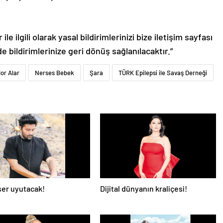
le ilgili olarak yasal bildirimlerinizi bize iletişim sayfası
de bildirimlerinize geri dönüş sağlanılacaktır.”
or Alar
Nerses Bebek
Şara
TÜRK Epilepsi ile Savaş Derneği
er uyutacak!
Dijital dünyanın kraliçesi!