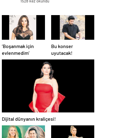
1528 kez okundu
‘Boşanmak için
Bu konser
evlenmedim’
uyutacak!
Dijital dünyanın kraliçesi!