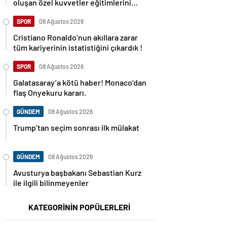
oluşan özel kuvvetler eğitimlerini
başlattı.
SPOR
08 Ağustos 2026
Cristiano Ronaldo’nun akıllara zarar
tüm kariyerinin istatistiğini çıkardık !
SPOR
08 Ağustos 2026
Galatasaray’a kötü haber! Monaco’dan
flaş Onyekuru kararı.
GÜNDEM
08 Ağustos 2026
Trump’tan seçim sonrası ilk mülakat
GÜNDEM
08 Ağustos 2026
Avusturya başbakanı Sebastian Kurz
ile ilgili bilinmeyenler
KATEGORİNİN POPÜLERLERİ