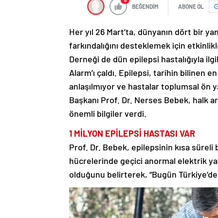
0
BEĞENDİM
ABONE OL
Her yıl 26 Mart’ta, dünyanın dört bir y
farkındalığını desteklemek için etkinlik
Derneği de dün epilepsi hastalığıyla il
Alarm’ı çaldı. Epilepsi, tarihin bilinen 
anlaşılmıyor ve hastalar toplumsal ön ya
Başkanı Prof. Dr. Nerses Bebek, halk arası
önemli bilgiler verdi.
1 MİLYON EPİLEPSİ HASTASI VAR
Prof. Dr. Bebek, epilepsinin kısa sürel
hücrelerinde geçici anormal elektrik ya
olduğunu belirterek, “Bugün Türkiye’de y