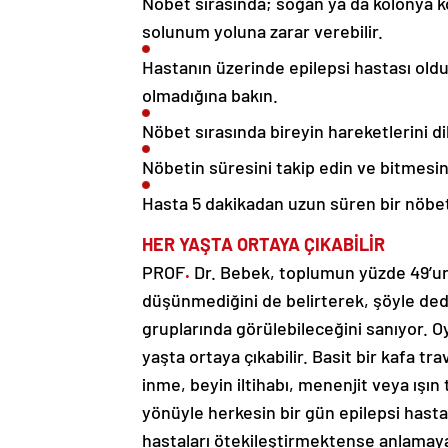
Nöbet sırasında; soğan ya da kolonya k
solunum yoluna zarar verebilir.
Hastanın üzerinde epilepsi hastası oldu
olmadığına bakın.
Nöbet sırasında bireyin hareketlerini dik
Nöbetin süresini takip edin ve bitmesin
Hasta 5 dakikadan uzun süren bir nöbet 
HER YAŞTA ORTAYA ÇIKABİLİR
PROF
.
Dr. Bebek, toplumun yüzde 49’unu
düşünmediğini de belirterek, şöyle dedi:
gruplarında görülebileceğini sanıyor. O
yaşta ortaya çıkabilir. Basit bir kafa t
inme, beyin iltihabı, menenjit veya ışın
yönüyle herkesin bir gün epilepsi hasta
hastaları ötekileştirmektense anlamay