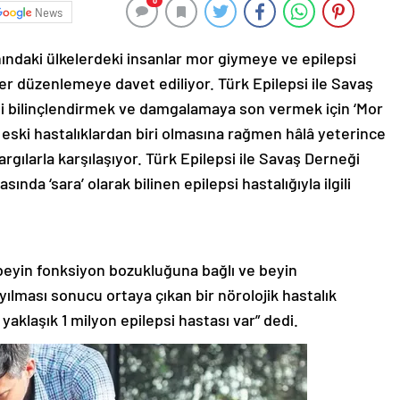
0
News
anındaki ülkelerdeki insanlar mor giymeye ve epilepsi
ler düzenlemeye davet ediliyor. Türk Epilepsi ile Savaş
gili bilinçlendirmek ve damgalamaya son vermek için ‘Mor
en eski hastalıklardan biri olmasına rağmen hâlâ yeterince
rgılarla karşılaşıyor. Türk Epilepsi ile Savaş Derneği
nda ‘sara’ olarak bilinen epilepsi hastalığıyla ilgili
i beyin fonksiyon bozukluğuna bağlı ve beyin
yılması sonucu ortaya çıkan bir nörolojik hastalık
aklaşık 1 milyon epilepsi hastası var” dedi.