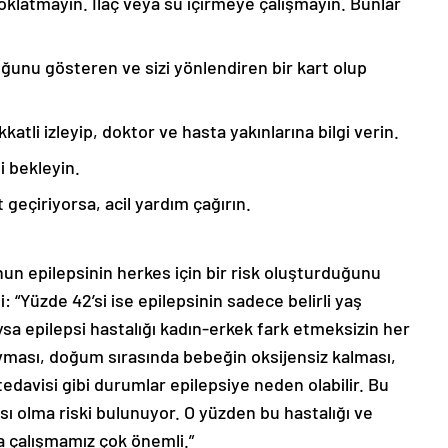
oklatmayın. İlaç veya su içirmeye çalışmayın. Bunlar
ğunu gösteren ve sizi yönlendiren bir kart olup
katli izleyip, doktor ve hasta yakınlarına bilgi verin.
i bekleyin.
geçiriyorsa, acil yardım çağırın.
n epilepsinin herkes için bir risk oluşturduğunu
 “Yüzde 42’si ise epilepsinin sadece belirli yaş
ysa epilepsi hastalığı kadın-erkek fark etmeksizin her
ravması, doğum sırasında bebeğin oksijensiz kalması,
 tedavisi gibi durumlar epilepsiye neden olabilir. Bu
sı olma riski bulunuyor. O yüzden bu hastalığı ve
a çalışmamız çok önemli.”