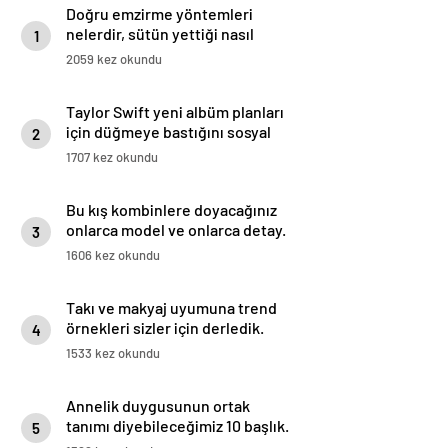
Doğru emzirme yöntemleri
nelerdir, sütün yettiği nasıl
1
anlaşılır?
2059 kez okundu
Taylor Swift yeni albüm planları
için düğmeye bastığını sosyal
2
medyadan duyurdu!
1707 kez okundu
Bu kış kombinlere doyacağınız
onlarca model ve onlarca detay.
3
1606 kez okundu
Takı ve makyaj uyumuna trend
örnekleri sizler için derledik.
4
1533 kez okundu
Annelik duygusunun ortak
tanımı diyebileceğimiz 10 başlık.
5