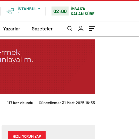
İMSAK'A
İSTANBUL
02:00
KALAN SÜRE
°
Yazarlar
Gazeteler
117 kez okundu
|
Güncelleme: 31 Mart 2025 16:55
HIZLI YORUM YAP