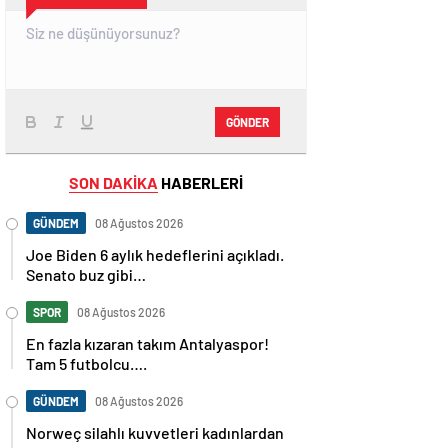
GÖNDER
SON DAKİKA
HABERLERİ
GÜNDEM
08 Ağustos 2026
Joe Biden 6 aylık hedeflerini açıkladı.
Senato buz gibi…
SPOR
08 Ağustos 2026
En fazla kızaran takım Antalyaspor!
Tam 5 futbolcu….
GÜNDEM
08 Ağustos 2026
Norweç silahlı kuvvetleri kadınlardan