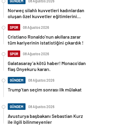
GÜNDEM
08 Ağustos 2026
Norweç silahlı kuvvetleri kadınlardan
oluşan özel kuvvetler eğitimlerini
başlattı.
SPOR
08 Ağustos 2026
Cristiano Ronaldo’nun akıllara zarar
tüm kariyerinin istatistiğini çıkardık !
SPOR
08 Ağustos 2026
Galatasaray’a kötü haber! Monaco’dan
flaş Onyekuru kararı.
GÜNDEM
08 Ağustos 2026
Trump’tan seçim sonrası ilk mülakat
GÜNDEM
08 Ağustos 2026
Avusturya başbakanı Sebastian Kurz
ile ilgili bilinmeyenler