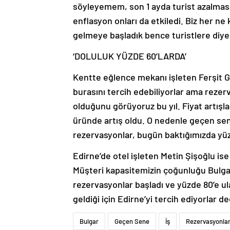
söyleyemem, son 1 ayda turist azalmas
enflasyon onları da etkiledi. Biz her ne
gelmeye başladık bence turistlere diye
‘DOLULUK YÜZDE 60’LARDA’
Kentte eğlence mekanı işleten Ferşit Gü
burasını tercih edebiliyorlar ama rezer
olduğunu görüyoruz bu yıl. Fiyat artış
üründe artış oldu. O nedenle geçen sen
rezervasyonlar, bugün baktığımızda yüzde
Edirne’de otel işleten Metin Şişoğlu is
Müşteri kapasitemizin çoğunluğu Bulgar 
rezervasyonlar başladı ve yüzde 80’e ul
geldiği için Edirne’yi tercih ediyorlar de
Bulgar
Geçen Sene
İş
Rezervasyonla