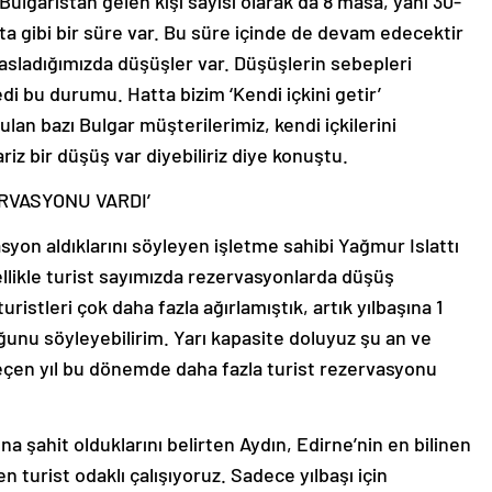
Bulgaristan gelen kişi sayısı olarak da 8 masa, yani 30-
fta gibi bir süre var. Bu süre içinde de devam edecektir
sladığımızda düşüşler var. Düşüşlerin sebepleri
edi bu durumu. Hatta bizim ‘Kendi içkini getir’
lan bazı Bulgar müşterilerimiz, kendi içkilerini
iz bir düşüş var diyebiliriz diye konuştu.
RVASYONU VARDI’
syon aldıklarını söyleyen işletme sahibi Yağmur Islattı
llikle turist sayımızda rezervasyonlarda düşüş
ristleri çok daha fazla ağırlamıştık, artık yılbaşına 1
uğunu söyleyebilirim. Yarı kapasite doluyuz şu an ve
. Geçen yıl bu dönemde daha fazla turist rezervasyonu
na şahit olduklarını belirten Aydın, Edirne’nin en bilinen
 turist odaklı çalışıyoruz. Sadece yılbaşı için