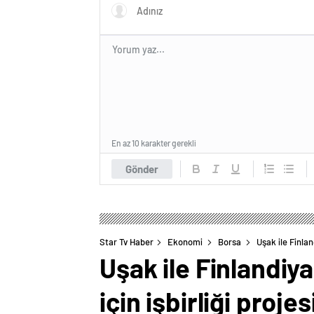
En az 10 karakter gerekli
Gönder
Star Tv Haber
Ekonomi
Borsa
Uşak ile Finlan
Uşak ile Finlandiy
için işbirliği proje