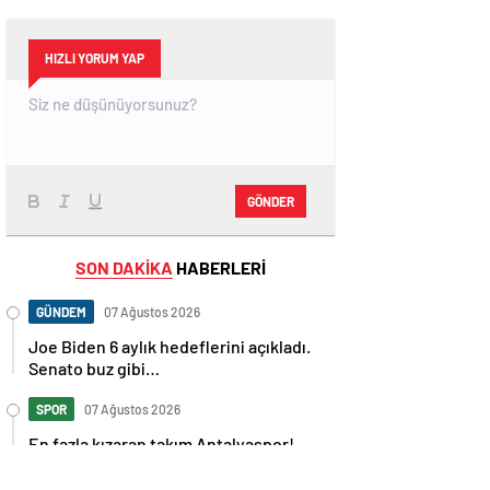
HIZLI YORUM YAP
GÖNDER
SON DAKİKA
HABERLERİ
GÜNDEM
07 Ağustos 2026
Joe Biden 6 aylık hedeflerini açıkladı.
Senato buz gibi…
SPOR
07 Ağustos 2026
En fazla kızaran takım Antalyaspor!
Tam 5 futbolcu….