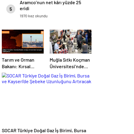
Aramco’nun net kârı yüzde 25
eridi
5
1970 kez okundu
Tarım ve Orman
Muğla Sıtkı Koçman
Bakanı: Kırsal
Üniversitesi’nde
kalkınmada
Turizm Sektörü ve
gençlere ve
Öğrenciler Buluştu
kadınlara pozitif
ayrımcılık yapıyoruz
SOCAR Türkiye Doğal Gaz İş Birimi, Bursa