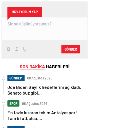
HIZLI YORUM YAP
GÖNDER
SON DAKİKA
HABERLERİ
GÜNDEM
08 Ağustos 2026
Joe Biden 6 aylık hedeflerini açıkladı.
Senato buz gibi…
SPOR
08 Ağustos 2026
En fazla kızaran takım Antalyaspor!
Tam 5 futbolcu….