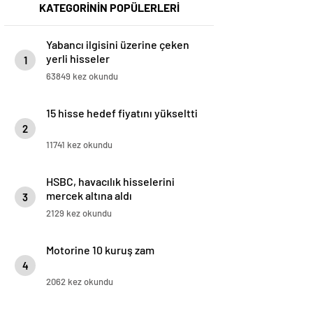
KATEGORİNİN POPÜLERLERİ
Yabancı ilgisini üzerine çeken
yerli hisseler
1
63849 kez okundu
15 hisse hedef fiyatını yükseltti
2
11741 kez okundu
HSBC, havacılık hisselerini
mercek altına aldı
3
2129 kez okundu
Motorine 10 kuruş zam
4
2062 kez okundu