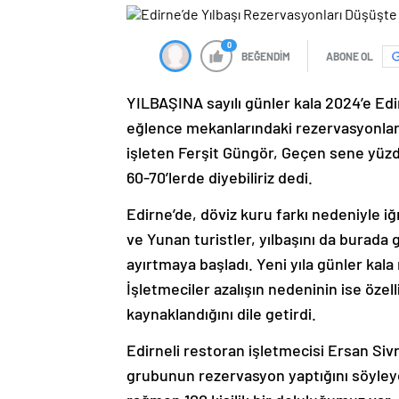
0
BEĞENDİM
ABONE OL
YILBAŞINA sayılı günler kala 2024’e Edi
eğlence mekanlarındaki rezervasyonlar
işleten Ferşit Güngör, Geçen sene yüz
60-70’lerde diyebiliriz dedi.
Edirne’de, döviz kuru farkı nedeniyle iğ
ve Yunan turistler, yılbaşını da burad
ayırtmaya başladı. Yeni yıla günler ka
İşletmeciler azalışın nedeninin ise özell
kaynaklandığını dile getirdi.
Edirneli restoran işletmecisi Ersan Sivr
grubunun rezervasyon yaptığını söyleye