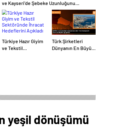
ve Kayseri’de Şebeke Uzunluğunu
Artıracak
Türkiye Hazır Giyim
Türk Şirketleri
ve Tekstil
Dünyanın En Büyük
Sektöründe İhracat
Kompozit
Hedeflerini Açıkladı
Malzemeler
Fuarında
ün yeşil dönüşümü