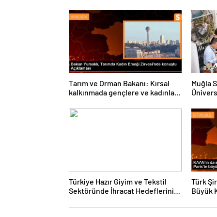
Tarım ve Orman Bakanı: Kırsal
Muğla S
kalkınmada gençlere ve kadınlara
Ünivers
pozitif ayrımcılık yapıyoruz
ve Öğre
Türkiye Hazır Giyim ve Tekstil
Türk Şi
Sektöründe İhracat Hedeflerini
Büyük 
Açıkladı
Fuarın