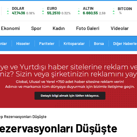
DOLAR
EURO
ALTIN
BITCOIN
47,7436
55,2510
6.660,55
%
0.18%
0.32%
2,59
Ekonomi
Spor
Kadın
Foto Galeri
Videolar
ınlar
Hisseler
Pariteler
Kritoparalar
Borsa
Diğer Haberle
aşı Rezervasyonları Düşüşte
Rezervasyonları Düşüşte