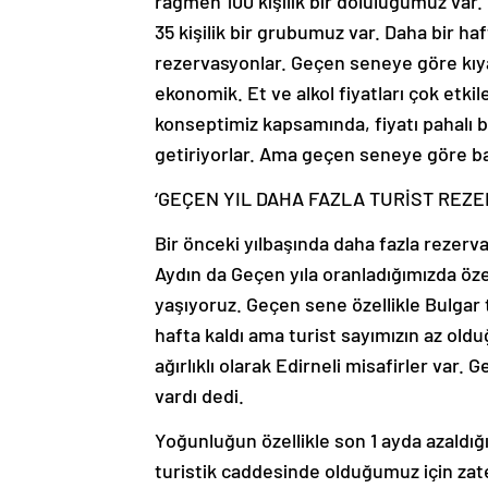
rağmen 100 kişilik bir doluluğumuz var. 
35 kişilik bir grubumuz var. Daha bir ha
rezervasyonlar. Geçen seneye göre kıya
ekonomik. Et ve alkol fiyatları çok etkil
konseptimiz kapsamında, fiyatı pahalı bu
getiriyorlar. Ama geçen seneye göre bar
‘GEÇEN YIL DAHA FAZLA TURİST REZE
Bir önceki yılbaşında daha fazla rezerva
Aydın da Geçen yıla oranladığımızda öze
yaşıyoruz. Geçen sene özellikle Bulgar tu
hafta kaldı ama turist sayımızın az old
ağırlıklı olarak Edirneli misafirler var
vardı dedi.
Yoğunluğun özellikle son 1 ayda azaldığı
turistik caddesinde olduğumuz için zaten