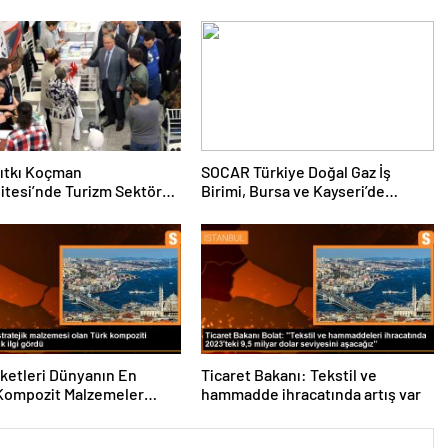
ıtkı Koçman
SOCAR Türkiye Doğal Gaz İş
itesi’nde Turizm Sektörü
Birimi, Bursa ve Kayseri’de
nciler Buluştu
Şebeke Uzunluğunu Artıracak
rketleri Dünyanın En
Ticaret Bakanı: Tekstil ve
Kompozit Malzemeler
hammadde ihracatında artış var
da