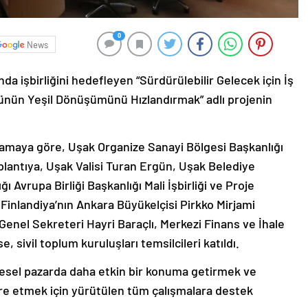
0
News
nda işbirliğini hedefleyen “Sürdürülebilir Gelecek için İş
törünün Yeşil Dönüşümünü Hızlandırmak” adlı projenin
klamaya göre, Uşak Organize Sanayi Bölgesi Başkanlığı
plantıya, Uşak Valisi Turan Ergün, Uşak Belediye
 Avrupa Birliği Başkanlığı Mali İşbirliği ve Proje
inlandiya’nın Ankara Büyükelçisi Pirkko Mirjami
 Genel Sekreteri Hayri Baraçlı, Merkezi Finans ve İhale
 sivil toplum kuruluşları temsilcileri katıldı.
üresel pazarda daha etkin bir konuma getirmek ve
gre etmek için yürütülen tüm çalışmalara destek