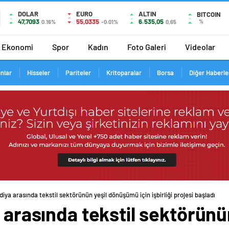
DOLAR
EURO
ALTIN
BITCOIN
47,7093
55,0335
6.535,05
%
0.16%
-0.01%
0,65
Ekonomi
Spor
Kadın
Foto Galeri
Videolar
ınlar
Hisseler
Pariteler
Kritoparalar
Borsa
Diğer Haberle
diya arasında tekstil sektörünün yeşil dönüşümü için işbirliği projesi başladı
a arasında tekstil sektörün