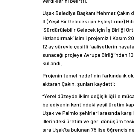
verdiklerini belirtti.
Uşak Belediye Başkanı Mehmet Çakın da 
II (Yeşil Bir Gelecek için Eşleştirme
‘Sürdürülebilir Gelecek için İş Birliği 
Hızlandırmak’ isimli projemiz 1 Kasım 2
12 ay süreyle çeşitli faaliyetlerin hayat
sunacağı projeye Avrupa Birliği’nden 10
kullandı.
Projenin temel hedefinin farkındalık 
aktaran Çakın, şunları kaydetti:
“Yerel düzeyde iklim değişikliği ile müc
belediyenin kentindeki yeşil üretim kapa
Uşak ve Paimio şehirleri arasında karşıla
illerindeki üretim ve geri dönüşüm tesis
sıra Uşak’ta bulunan 75 lise öğrencisine