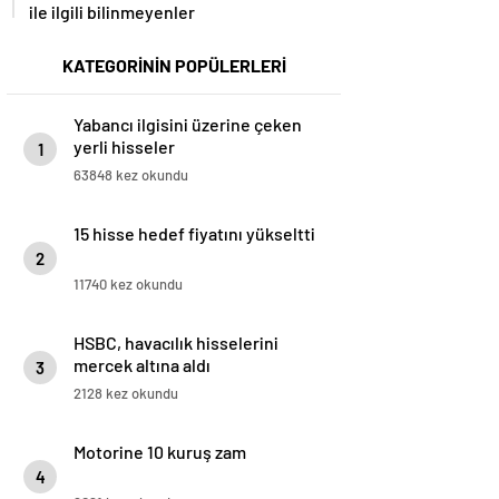
ile ilgili bilinmeyenler
KATEGORİNİN POPÜLERLERİ
Yabancı ilgisini üzerine çeken
yerli hisseler
1
63848 kez okundu
15 hisse hedef fiyatını yükseltti
2
11740 kez okundu
HSBC, havacılık hisselerini
mercek altına aldı
3
2128 kez okundu
Motorine 10 kuruş zam
4