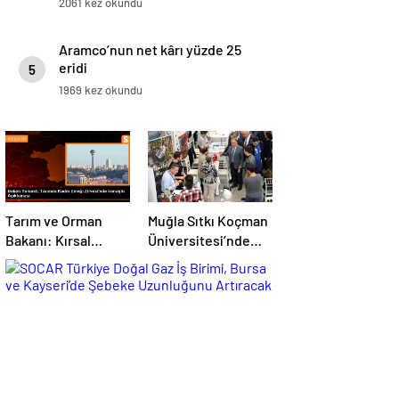
2061 kez okundu
Aramco’nun net kârı yüzde 25
eridi
5
1969 kez okundu
Tarım ve Orman
Muğla Sıtkı Koçman
Bakanı: Kırsal
Üniversitesi’nde
kalkınmada
Turizm Sektörü ve
gençlere ve
Öğrenciler Buluştu
kadınlara pozitif
ayrımcılık yapıyoruz