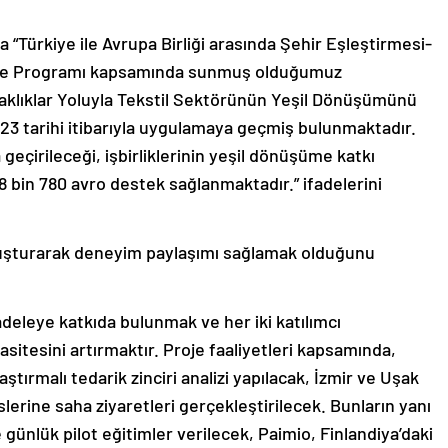
“Türkiye ile Avrupa Birliği arasında Şehir Eşleştirmesi-
) Hibe Programı kapsamında sunmuş olduğumuz
Ortaklıklar Yoluyla Tekstil Sektörünün Yeşil Dönüşümünü
023 tarihi itibarıyla uygulamaya geçmiş bulunmaktadır.
a geçirileceği, işbirliklerinin yeşil dönüşüme katkı
8 bin 780 avro destek sağlanmaktadır.” ifadelerini
oluşturarak deneyim paylaşımı sağlamak olduğunu
adeleye katkıda bulunmak ve her iki katılımcı
sitesini artırmaktır. Proje faaliyetleri kapsamında,
ştırmalı tedarik zinciri analizi yapılacak, İzmir ve Uşak
lerine saha ziyaretleri gerçekleştirilecek. Bunların yanı
 günlük pilot eğitimler verilecek, Paimio, Finlandiya’daki