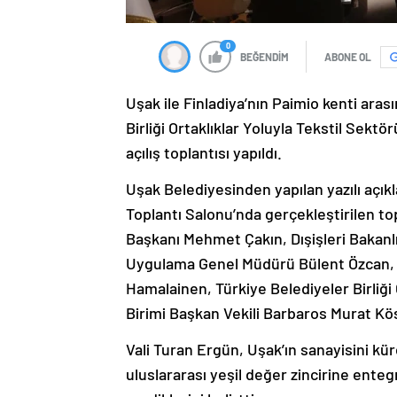
0
BEĞENDİM
ABONE OL
Uşak ile Finladiya’nın Paimio kenti arası
Birliği Ortaklıklar Yoluyla Tekstil Sek
açılış toplantısı yapıldı.
Uşak Belediyesinden yapılan yazılı açı
Toplantı Salonu’nda gerçekleştirilen to
Başkanı Mehmet Çakın, Dışişleri Bakanlığı
Uygulama Genel Müdürü Bülent Özcan, F
Hamalainen, Türkiye Belediyeler Birliği
Birimi Başkan Vekili Barbaros Murat Köse,
Vali Turan Ergün, Uşak’ın sanayisini k
uluslararası yeşil değer zincirine ente