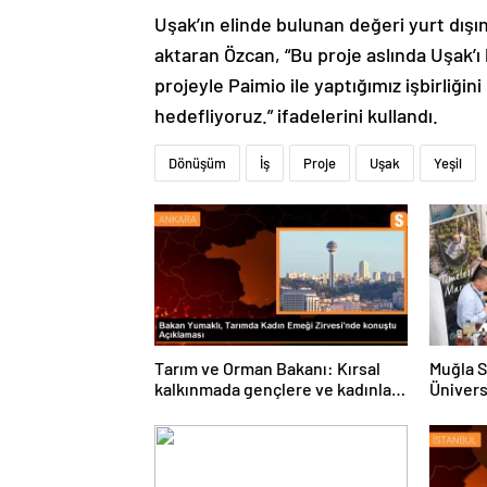
Uşak’ın elinde bulunan değeri yurt dışına
aktaran Özcan, “Bu proje aslında Uşak’
projeyle Paimio ile yaptığımız işbirliğin
hedefliyoruz.” ifadelerini kullandı.
Dönüşüm
İş
Proje
Uşak
Yeşil
Tarım ve Orman Bakanı: Kırsal
Muğla S
kalkınmada gençlere ve kadınlara
Ünivers
pozitif ayrımcılık yapıyoruz
ve Öğre