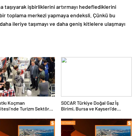
 taşıyarak işbirliklerini artırmayı hedeflediklerini
ı bir toplama merkezi yapmaya endeksli. Çünkü bu
i daha ileriye taşımayı ve daha geniş kitlelere ulaşmayı
ıtkı Koçman
SOCAR Türkiye Doğal Gaz İş
itesi’nde Turizm Sektörü
Birimi, Bursa ve Kayseri’de
nciler Buluştu
Şebeke Uzunluğunu Artıracak