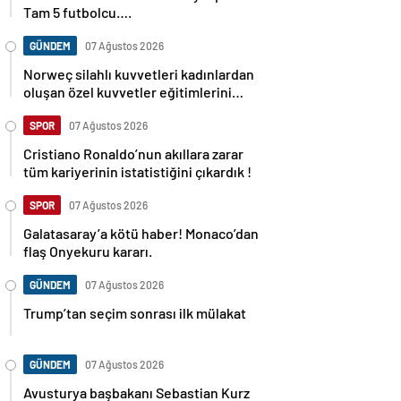
Tam 5 futbolcu….
GÜNDEM
07 Ağustos 2026
Norweç silahlı kuvvetleri kadınlardan
oluşan özel kuvvetler eğitimlerini
başlattı.
SPOR
07 Ağustos 2026
Cristiano Ronaldo’nun akıllara zarar
tüm kariyerinin istatistiğini çıkardık !
SPOR
07 Ağustos 2026
Galatasaray’a kötü haber! Monaco’dan
flaş Onyekuru kararı.
GÜNDEM
07 Ağustos 2026
Trump’tan seçim sonrası ilk mülakat
GÜNDEM
07 Ağustos 2026
Avusturya başbakanı Sebastian Kurz