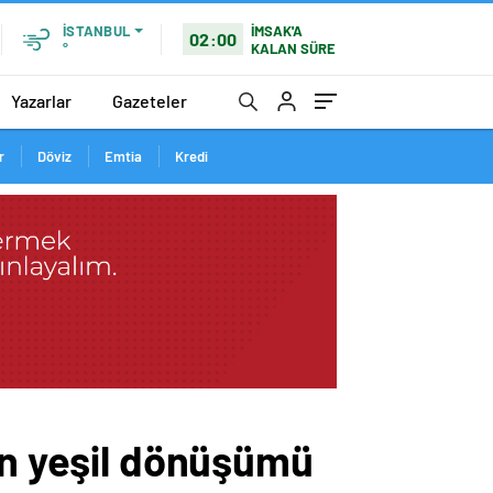
İMSAK'A
İSTANBUL
02:00
KALAN SÜRE
°
Yazarlar
Gazeteler
r
Döviz
Emtia
Kredi
ün yeşil dönüşümü