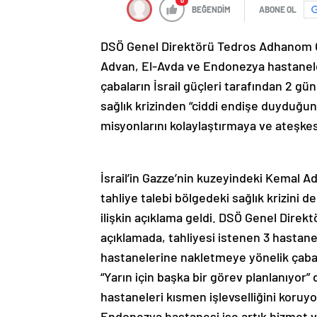
0
BEĞENDİM
ABONE OL
DSÖ Genel Direktörü Tedros Adhanom 
Advan, El-Avda ve Endonezya hastaneler
çabaların İsrail güçleri tarafından 2 g
sağlık krizinden “ciddi endişe duyduğun
misyonlarını kolaylaştırmaya ve ateşkes
İsrail’in Gazze’nin kuzeyindeki Kemal 
tahliye talebi bölgedeki sağlık krizini 
ilişkin açıklama geldi. DSÖ Genel Dire
açıklamada, tahliyesi istenen 3 hastaned
hastanelerine nakletmeye yönelik çabala
“Yarın için başka bir görev planlanıyo
hastaneleri kısmen işlevselliğini koruy
Endonezya hastanesi ise artık hizmet v