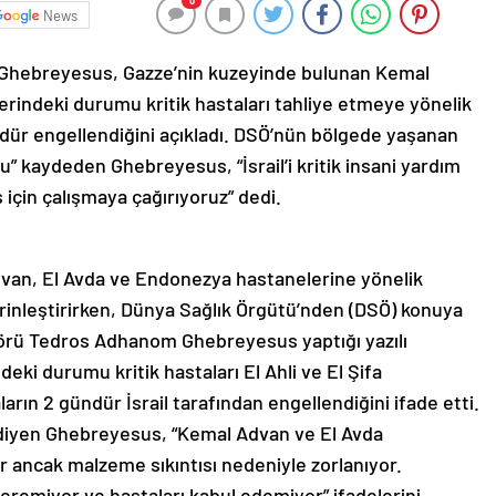
0
News
Ghebreyesus, Gazze’nin kuzeyinde bulunan Kemal
indeki durumu kritik hastaları tahliye etmeye yönelik
ündür engellendiğini açıkladı. DSÖ’nün bölgede yaşanan
u” kaydeden Ghebreyesus, “İsrail’i kritik insani yardım
 için çalışmaya çağırıyoruz” dedi.
Advan, El Avda ve Endonezya hastanelerine yönelik
derinleştirirken, Dünya Sağlık Örgütü’nden (DSÖ) konuya
ktörü Tedros Adhanom Ghebreyesus yaptığı yazılı
eki durumu kritik hastaları El Ahli ve El Şifa
rın 2 gündür İsrail tarafından engellendiğini ifade etti.
r” diyen Ghebreyesus, “Kemal Advan ve El Avda
or ancak malzeme sıkıntısı nedeniyle zorlanıyor.
eremiyor ve hastaları kabul edemiyor” ifadelerini