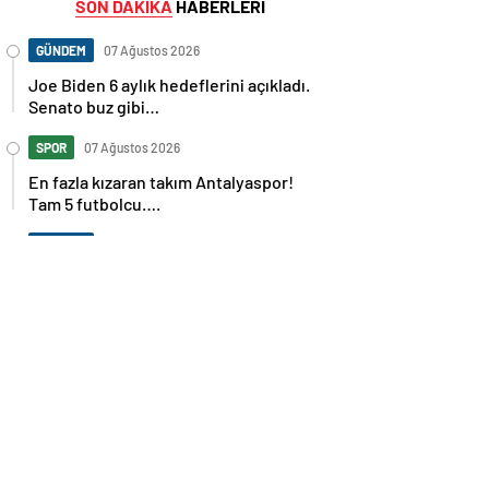
SON DAKİKA
HABERLERİ
GÜNDEM
07 Ağustos 2026
Joe Biden 6 aylık hedeflerini açıkladı.
Senato buz gibi…
SPOR
07 Ağustos 2026
En fazla kızaran takım Antalyaspor!
Tam 5 futbolcu….
GÜNDEM
07 Ağustos 2026
Norweç silahlı kuvvetleri kadınlardan
oluşan özel kuvvetler eğitimlerini
başlattı.
SPOR
07 Ağustos 2026
Cristiano Ronaldo’nun akıllara zarar
tüm kariyerinin istatistiğini çıkardık !
SPOR
07 Ağustos 2026
Galatasaray’a kötü haber! Monaco’dan