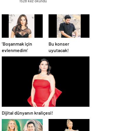
1528 kez okundu
‘Boşanmak için
Bu konser
evlenmedim’
uyutacak!
Dijital dünyanın kraliçesi!