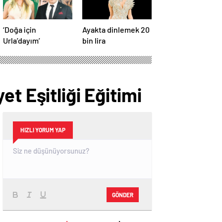
‘Doğa için
Ayakta dinlemek 20
Urla’dayım’
bin lira
t Eşitliği Eğitimi
HIZLI YORUM YAP
GÖNDER