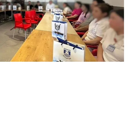
0
News
ile Hizmetleri Müdürlüğü Toplumsal Cinsiyet Eşitlik
soneline yönelik, Türkiye Sürdürülebilir Turizm Programı
ve Şiddet Farkındalığı” eğitimi verildi.