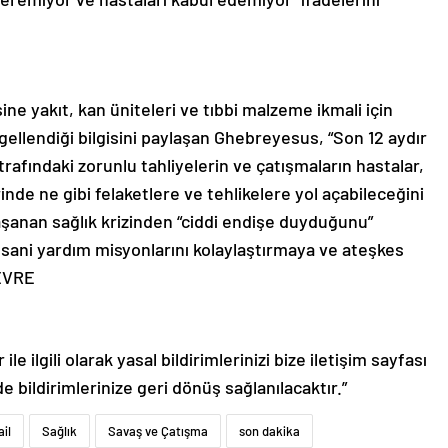
e yakıt, kan üniteleri ve tıbbi malzeme ikmali için
ellendiği bilgisini paylaşan Ghebreyesus, “Son 12 aydır
afındaki zorunlu tahliyelerin ve çatışmaların hastalar,
erinde ne gibi felaketlere ve tehlikelere yol açabileceğini
şanan sağlık krizinden “ciddi endişe duyduğunu”
insani yardım misyonlarını kolaylaştırmaya ve ateşkes
NEVRE
le ilgili olarak yasal bildirimlerinizi bize iletişim sayfası
de bildirimlerinize geri dönüş sağlanılacaktır.”
ail
Sağlık
Savaş ve Çatışma
son dakika