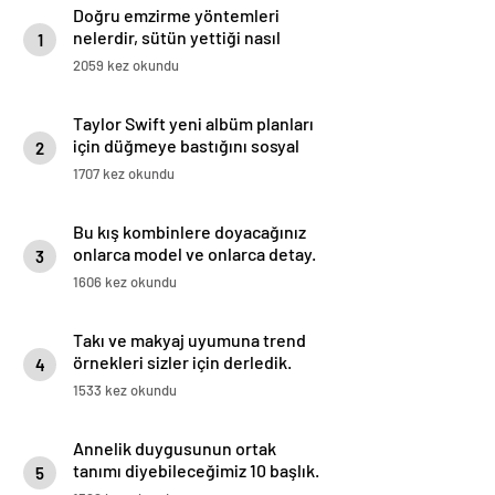
Doğru emzirme yöntemleri
nelerdir, sütün yettiği nasıl
1
anlaşılır?
2059 kez okundu
Taylor Swift yeni albüm planları
için düğmeye bastığını sosyal
2
medyadan duyurdu!
1707 kez okundu
Bu kış kombinlere doyacağınız
onlarca model ve onlarca detay.
3
1606 kez okundu
Takı ve makyaj uyumuna trend
örnekleri sizler için derledik.
4
1533 kez okundu
Annelik duygusunun ortak
tanımı diyebileceğimiz 10 başlık.
5