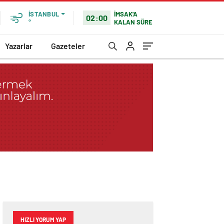
İMSAK'A
İSTANBUL
02:00
KALAN SÜRE
°
Yazarlar
Gazeteler
HIZLI YORUM YAP