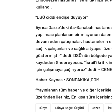
kullandı.
“DSÖ ciddi endişe duyuyor”
Ayrıca Gazze’deki As-Sahabah hastanesin
yapılması planlanan bir misyonun da eng
devam eden çatışmalar, hastanelerin etr
sağlık çalışanları ve sağlık altyapısı üz
göstermiştir” dedi. DSÖ’nün bölgede ya
kaydeden Ghebreyesus, “İsrail’i kritik 
için çalışmaya çağırıyoruz” dedi. – CE
Haber Kaynak : SONDAKIKA.COM
“Yayınlanan tüm haber ve diğer içerikler i
üzerinden iletiniz. En kısa süre içerisin
Dünya
Dünya Sağlık Örgütü
Gazze
İsr