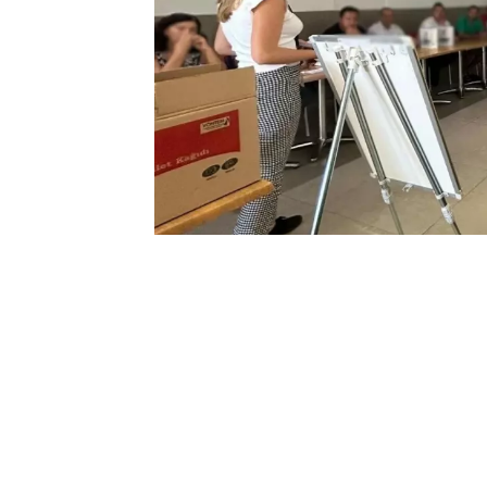
0
BEĞENDİM
ABONE OL
(MUĞLA)-
Bodrum Belediyesi Kadın ve A
Bürosu tarafından turizmci ve otel per
kapsamında “Toplumsal Cinsiyet Eşitliği 