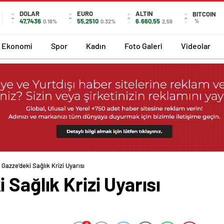
DOLAR
EURO
ALTIN
BITCOIN
47,7436
55,2510
6.660,55
%
0.18%
0.32%
2,59
Ekonomi
Spor
Kadın
Foto Galeri
Videolar
Gazze’deki Sağlık Krizi Uyarısı
Sağlık Krizi Uyarısı