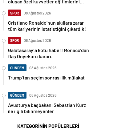
oluşan özel kuvvetler eğitimlerini
başlattı.
SPOR
08 Ağustos 2026
Cristiano Ronaldo’nun akıllara zarar
tüm kariyerinin istatistiğini çıkardık !
SPOR
08 Ağustos 2026
Galatasaray’a kötü haber! Monaco’dan
flaş Onyekuru kararı.
GÜNDEM
08 Ağustos 2026
Trump’tan seçim sonrası ilk mülakat
GÜNDEM
08 Ağustos 2026
Avusturya başbakanı Sebastian Kurz
ile ilgili bilinmeyenler
KATEGORİNİN POPÜLERLERİ