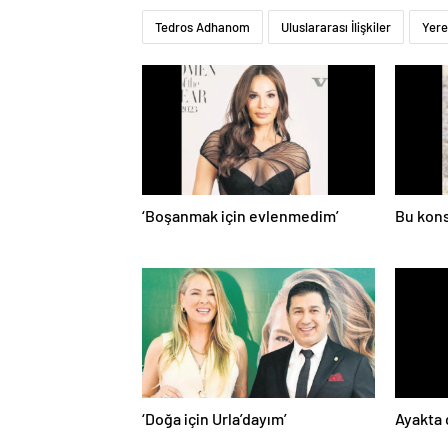
Tedros Adhanom
Uluslararası İlişkiler
Yere
‘Boşanmak için evlenmedim’
Bu kons
‘Doğa için Urla’dayım’
Ayakta 