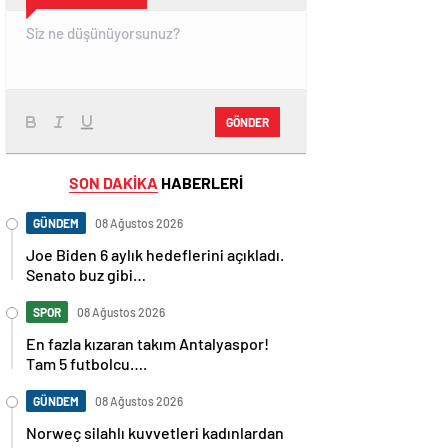
GÖNDER
SON DAKİKA
HABERLERİ
GÜNDEM
08 Ağustos 2026
Joe Biden 6 aylık hedeflerini açıkladı.
Senato buz gibi…
SPOR
08 Ağustos 2026
En fazla kızaran takım Antalyaspor!
Tam 5 futbolcu….
GÜNDEM
08 Ağustos 2026
Norweç silahlı kuvvetleri kadınlardan