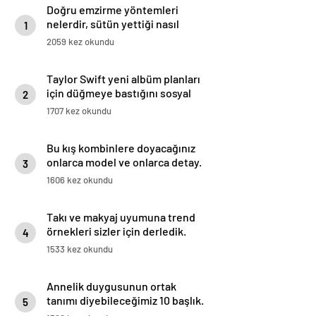
Doğru emzirme yöntemleri
nelerdir, sütün yettiği nasıl
1
anlaşılır?
2059 kez okundu
Taylor Swift yeni albüm planları
için düğmeye bastığını sosyal
2
medyadan duyurdu!
1707 kez okundu
Bu kış kombinlere doyacağınız
onlarca model ve onlarca detay.
3
1606 kez okundu
Takı ve makyaj uyumuna trend
örnekleri sizler için derledik.
4
1533 kez okundu
Annelik duygusunun ortak
tanımı diyebileceğimiz 10 başlık.
5