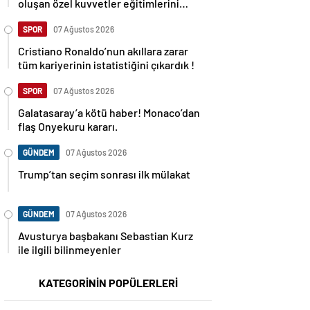
oluşan özel kuvvetler eğitimlerini
başlattı.
SPOR
07 Ağustos 2026
Cristiano Ronaldo’nun akıllara zarar
tüm kariyerinin istatistiğini çıkardık !
SPOR
07 Ağustos 2026
Galatasaray’a kötü haber! Monaco’dan
flaş Onyekuru kararı.
GÜNDEM
07 Ağustos 2026
Trump’tan seçim sonrası ilk mülakat
GÜNDEM
07 Ağustos 2026
Avusturya başbakanı Sebastian Kurz
ile ilgili bilinmeyenler
KATEGORİNİN POPÜLERLERİ