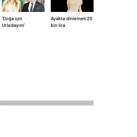
‘Doğa için
Ayakta dinlemek 20
Urla’dayım’
bin lira