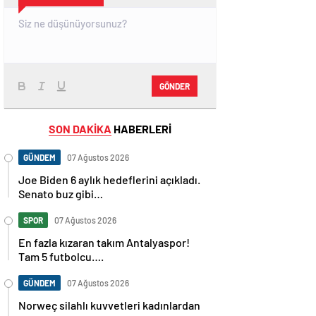
GÖNDER
SON DAKİKA
HABERLERİ
GÜNDEM
07 Ağustos 2026
Joe Biden 6 aylık hedeflerini açıkladı.
Senato buz gibi…
SPOR
07 Ağustos 2026
En fazla kızaran takım Antalyaspor!
Tam 5 futbolcu….
GÜNDEM
07 Ağustos 2026
Norweç silahlı kuvvetleri kadınlardan