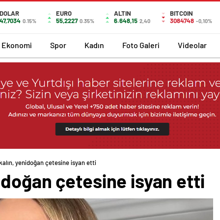
DOLAR
EURO
ALTIN
BITCOIN
47,7034
55,2227
6.648,15
3084748
0.15%
0.35%
2,40
-0,10%
Ekonomi
Spor
Kadın
Foto Galeri
Videolar
alın, yenidoğan çetesine isyan etti
doğan çetesine isyan etti