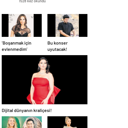
1528 kez okundu
‘Boşanmak için
Bu konser
evlenmedim’
uyutacak!
Dijital dünyanın kraliçesi!