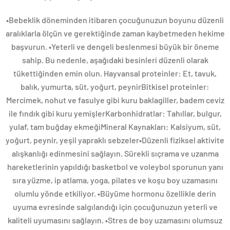
•Bebeklik döneminden itibaren çocuğunuzun boyunu düzenli
aralıklarla ölçün ve gerektiğinde zaman kaybetmeden hekime
başvurun. •Yeterli ve dengeli beslenmesi büyük bir öneme
sahip. Bu nedenle, aşağıdaki besinleri düzenli olarak
tükettiğinden emin olun. Hayvansal proteinler: Et, tavuk,
balık, yumurta, süt, yoğurt, peynirBitkisel proteinler:
Mercimek, nohut ve fasulye gibi kuru baklagiller, badem ceviz
ile fındık gibi kuru yemişlerKarbonhidratlar: Tahıllar, bulgur,
yulaf, tam buğday ekmeğiMineral Kaynakları: Kalsiyum, süt,
yoğurt, peynir, yeşil yapraklı sebzeler•Düzenli fiziksel aktivite
alışkanlığı edinmesini sağlayın. Sürekli sıçrama ve uzanma
hareketlerinin yapıldığı basketbol ve voleybol sporunun yanı
sıra yüzme, ip atlama, yoga, pilates ve koşu boy uzamasını
olumlu yönde etkiliyor. •Büyüme hormonu özellikle derin
uyuma evresinde salgılandığı için çocuğunuzun yeterli ve
kaliteli uyumasını sağlayın. •Stres de boy uzamasını olumsuz