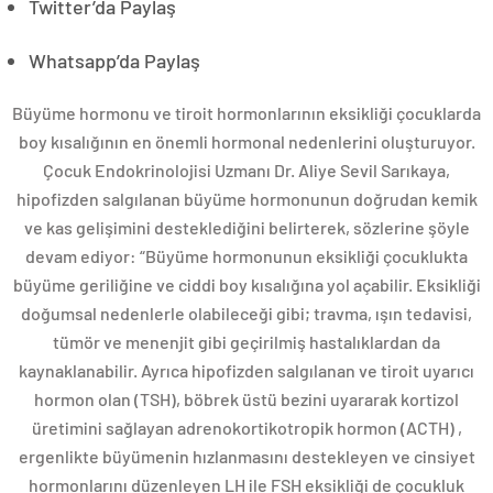
Twitter’da Paylaş
Whatsapp’da Paylaş
Büyüme hormonu ve tiroit hormonlarının eksikliği çocuklarda
boy kısalığının en önemli hormonal nedenlerini oluşturuyor.
Çocuk Endokrinolojisi Uzmanı Dr. Aliye Sevil Sarıkaya,
hipofizden salgılanan büyüme hormonunun doğrudan kemik
ve kas gelişimini desteklediğini belirterek, sözlerine şöyle
devam ediyor: “Büyüme hormonunun eksikliği çocuklukta
büyüme geriliğine ve ciddi boy kısalığına yol açabilir. Eksikliği
doğumsal nedenlerle olabileceği gibi; travma, ışın tedavisi,
tümör ve menenjit gibi geçirilmiş hastalıklardan da
kaynaklanabilir. Ayrıca hipofizden salgılanan ve tiroit uyarıcı
hormon olan (TSH), böbrek üstü bezini uyararak kortizol
üretimini sağlayan adrenokortikotropik hormon (ACTH) ,
ergenlikte büyümenin hızlanmasını destekleyen ve cinsiyet
hormonlarını düzenleyen LH ile FSH eksikliği de çocukluk