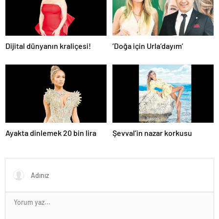
Dijital dünyanın kraliçesi!
‘Doğa için Urla’dayım’
Ayakta dinlemek 20 bin lira
Şevval’in nazar korkusu