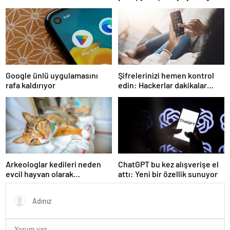
kullanımını ortadan
eriyor!
kaldıracak
Google ünlü uygulamasını
Şifrelerinizi hemen kontrol
rafa kaldırıyor
edin: Hackerlar dakikalar
içinde kırıyor
Arkeologlar kedileri neden
ChatGPT bu kez alışverişe el
evcil hayvan olarak
attı: Yeni bir özellik sunuyor
beslediğimizin sırrını keşfetti