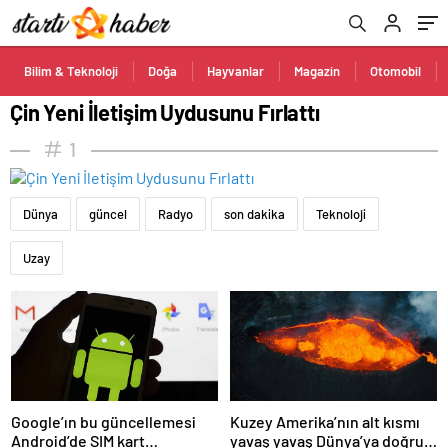
Bilim & Teknoloji
Doğa
Hayvanlar
Magazin
Otomobil
Çin Yeni İletişim Uydusunu Fırlattı
1
Dünya
güncel
Radyo
son dakika
Teknoloji
Uzay
Google’ın bu güncellemesi
Kuzey Amerika’nın alt kısmı
Android’de SIM kart
yavaş yavaş Dünya’ya doğru