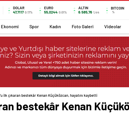
DOLAR
EURO
ALTIN
BITCOIN
47,7117
55,0244
6.585,76
%
0.17%
0.01%
1,44
Ekonomi
Spor
Kadın
Foto Galeri
Videolar
m’u ilk çıkaran bestekâr Kenan Küçüközcan, hayatını kaybetti
ıkaran bestekâr Kenan Küçükö