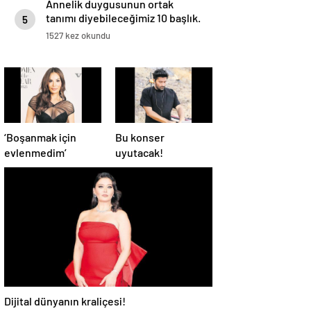
Annelik duygusunun ortak
tanımı diyebileceğimiz 10 başlık.
5
1527 kez okundu
‘Boşanmak için
Bu konser
evlenmedim’
uyutacak!
Dijital dünyanın kraliçesi!