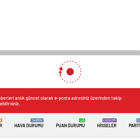
berleri anlık güncel olarak e-posta adresiniz üzerinden takip
ebilirsiniz.
K
TAHMİNİ
LİG
EKONOMİ
E
R
HAVA DURUMU
PUAN DURUMU
HISSELER
PARI