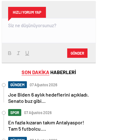
HIZLI YORUM YAP
GÖNDER
SON DAKİKA
HABERLERİ
GÜNDEM
07 Ağustos 2026
Joe Biden 6 aylık hedeflerini açıkladı.
Senato buz gibi…
SPOR
07 Ağustos 2026
En fazla kızaran takım Antalyaspor!
Tam 5 futbolcu….