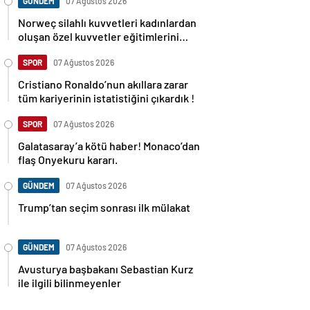
GÜNDEM
07 Ağustos 2026
Norweç silahlı kuvvetleri kadınlardan
oluşan özel kuvvetler eğitimlerini
başlattı.
SPOR
07 Ağustos 2026
Cristiano Ronaldo’nun akıllara zarar
tüm kariyerinin istatistiğini çıkardık !
SPOR
07 Ağustos 2026
Galatasaray’a kötü haber! Monaco’dan
flaş Onyekuru kararı.
GÜNDEM
07 Ağustos 2026
Trump’tan seçim sonrası ilk mülakat
GÜNDEM
07 Ağustos 2026
Avusturya başbakanı Sebastian Kurz
ile ilgili bilinmeyenler