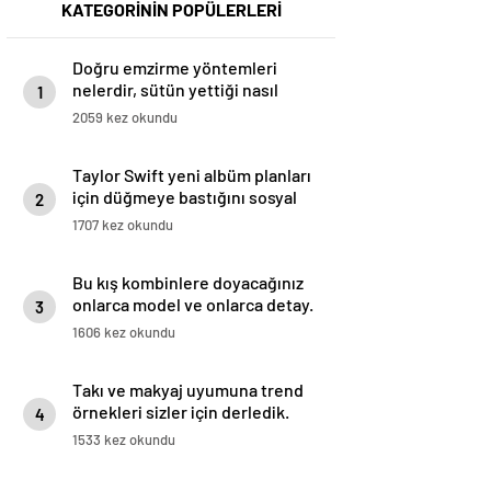
KATEGORİNİN POPÜLERLERİ
Doğru emzirme yöntemleri
nelerdir, sütün yettiği nasıl
1
anlaşılır?
2059 kez okundu
Taylor Swift yeni albüm planları
için düğmeye bastığını sosyal
2
medyadan duyurdu!
1707 kez okundu
Bu kış kombinlere doyacağınız
onlarca model ve onlarca detay.
3
1606 kez okundu
Takı ve makyaj uyumuna trend
örnekleri sizler için derledik.
4
1533 kez okundu