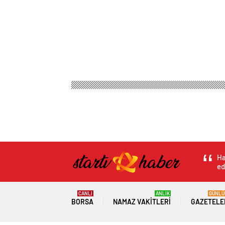
Ha
ed
CANLI
ANLIK
GÜNLÜ
BORSA
NAMAZ VAKITLERI
GAZETELE