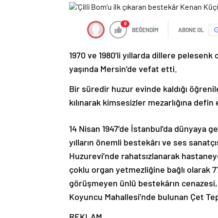
0
BEĞENDİM
ABONE OL
1970 ve 1980’li yıllarda dillere pelesen
yaşında Mersin’de vefat etti.
Bir süredir huzur evinde kaldığı öğrenile
kılınarak kimsesizler mezarlığına defin e
14 Nisan 1947’de İstanbul’da dünyaya g
yılların önemli bestekârı ve ses sanatç
Huzurevi’nde rahatsızlanarak hastaneye
çoklu organ yetmezliğine bağlı olarak 7
görüşmeyen ünlü bestekârın cenazesi,
Koyuncu Mahallesi’nde bulunan Çet Tepe
REKLAM