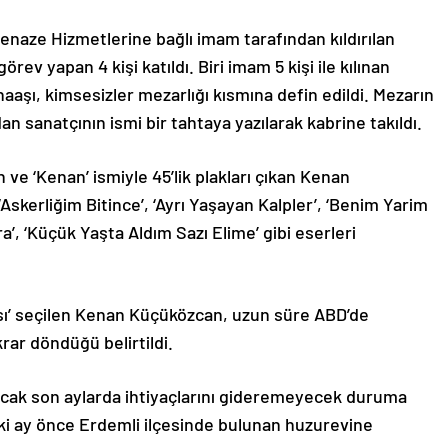
naze Hizmetlerine bağlı imam tarafından kıldırılan
ev yapan 4 kişi katıldı. Biri imam 5 kişi ile kılınan
aşı, kimsesizler mezarlığı kısmına defin edildi. Mezarın
n sanatçının ismi bir tahtaya yazılarak kabrine takıldı.
 ve ‘Kenan’ ismiyle 45’lik plakları çıkan Kenan
, ‘Askerliğim Bitince’, ‘Ayrı Yaşayan Kalpler’, ‘Benim Yarim
a’, ‘Küçük Yaşta Aldım Sazı Elime’ gibi eserleri
ısı’ seçilen Kenan Küçüközcan, uzun süre ABD’de
rar döndüğü belirtildi.
ancak son aylarda ihtiyaçlarını gideremeyecek duruma
iki ay önce Erdemli ilçesinde bulunan huzurevine