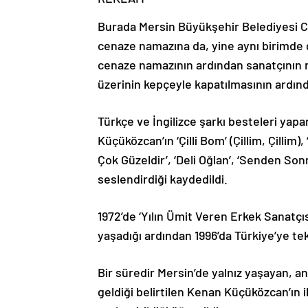
Burada Mersin Büyükşehir Belediyesi Ce
cenaze namazına da, yine aynı birimde gör
cenaze namazının ardından sanatçının na
üzerinin kepçeyle kapatılmasının ardında
Türkçe ve İngilizce şarkı besteleri yapan
Küçüközcan’ın ‘Çilli Bom’ (Çillim, Çillim)
Çok Güzeldir’, ‘Deli Oğlan’, ‘Senden Sonr
seslendirdiği kaydedildi.
1972’de ‘Yılın Ümit Veren Erkek Sanatç
yaşadığı ardından 1996’da Türkiye’ye tek
Bir süredir Mersin’de yalnız yaşayan, 
geldiği belirtilen Kenan Küçüközcan’ın 