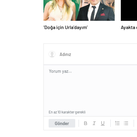
‘Doğa için Urla’dayım’
Ayakta 
En az 10 karakter gerekli
Gönder