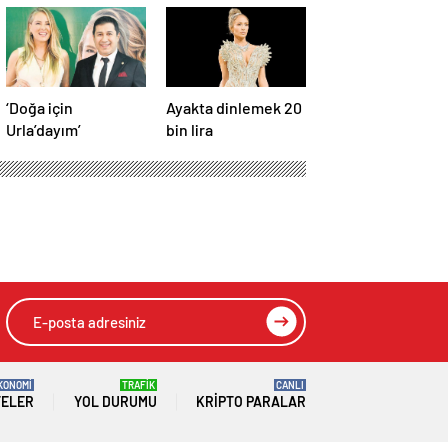
‘Doğa için
Ayakta dinlemek 20
Urla’dayım’
bin lira
KONOMİ
TRAFİK
CANLI
TELER
YOL DURUMU
KRIPTO PARALAR