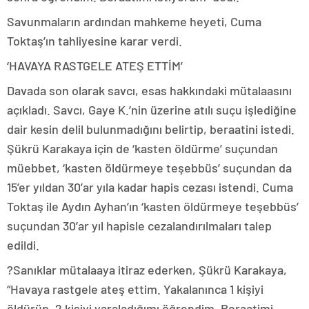
Savunmaların ardından mahkeme heyeti, Cuma
Toktaş’ın tahliyesine karar verdi.
‘HAVAYA RASTGELE ATEŞ ETTİM’
Davada son olarak savcı, esas hakkındaki mütalaasını
açıkladı. Savcı, Gaye K.’nin üzerine atılı suçu işlediğine
dair kesin delil bulunmadığını belirtip, beraatini istedi.
Şükrü Karakaya için de ‘kasten öldürme’ suçundan
müebbet, ‘kasten öldürmeye teşebbüs’ suçundan da
15’er yıldan 30’ar yıla kadar hapis cezası istendi. Cuma
Toktaş ile Aydın Ayhan’ın ‘kasten öldürmeye teşebbüs’
suçundan 30’ar yıl hapisle cezalandırılmaları talep
edildi.
?Sanıklar mütalaaya itiraz ederken, Şükrü Karakaya,
“Havaya rastgele ateş ettim. Yakalanınca 1 kişiyi
öldürüp, 2 kişiyi yaraladığımı öğrendim. Beraatimi