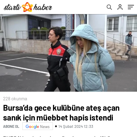
228 okunma
Bursa’da gece kulübüne ateş açan
sanık için müebbet hapis istendi
14 Şubat 2024 12:33
ABONE OL
News