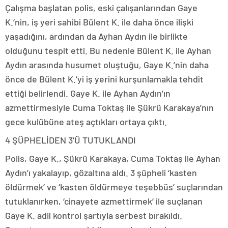
Çalışma başlatan polis, eski çalışanlarından Gaye
K.’nin, iş yeri sahibi Bülent K. ile daha önce ilişki
yaşadığını, ardından da Ayhan Aydın ile birlikte
olduğunu tespit etti. Bu nedenle Bülent K. ile Ayhan
Aydın arasında husumet oluştuğu, Gaye K.’nin daha
önce de Bülent K.’yi iş yerini kurşunlamakla tehdit
ettiği belirlendi. Gaye K. ile Ayhan Aydın’ın
azmettirmesiyle Cuma Toktaş ile Şükrü Karakaya’nın
gece kulübüne ateş açtıkları ortaya çıktı.
4 ŞÜPHELİDEN 3’Ü TUTUKLANDI
Polis, Gaye K., Şükrü Karakaya, Cuma Toktaş ile Ayhan
Aydın’ı yakalayıp, gözaltına aldı. 3 şüpheli ‘kasten
öldürmek’ ve ‘kasten öldürmeye teşebbüs’ suçlarından
tutuklanırken, ‘cinayete azmettirmek’ ile suçlanan
Gaye K. adli kontrol şartıyla serbest bırakıldı.