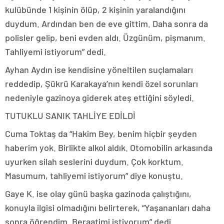
kulübünde 1 kişinin ölüp, 2 kişinin yaralandığını
duydum. Ardından ben de eve gittim. Daha sonra da
polisler gelip, beni evden aldı. Üzgünüm, pişmanım.
Tahliyemi istiyorum” dedi.
Ayhan Aydın ise kendisine yöneltilen suçlamaları
reddedip, Şükrü Karakaya’nın kendi özel sorunları
nedeniyle gazinoya giderek ateş ettiğini söyledi.
TUTUKLU SANIK TAHLİYE EDİLDİ
Cuma Toktaş da “Hakim Bey, benim hiçbir şeyden
haberim yok. Birlikte alkol aldık. Otomobilin arkasında
uyurken silah seslerini duydum. Çok korktum.
Masumum, tahliyemi istiyorum” diye konuştu.
Gaye K. ise olay günü başka gazinoda çalıştığını,
konuyla ilgisi olmadığını belirterek, “Yaşananları daha
sonra öğrendim. Beraatimi istiyorum” dedi.