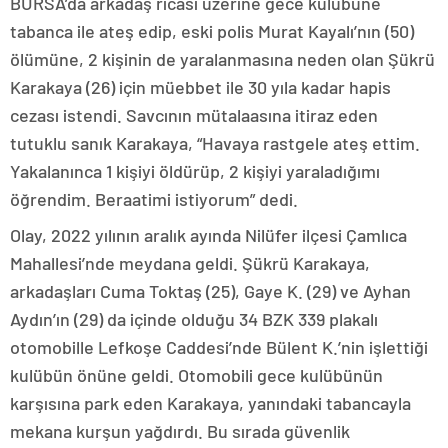
BURSA’da arkadaş ricası üzerine gece kulübüne
tabanca ile ateş edip, eski polis Murat Kayalı’nın (50)
ölümüne, 2 kişinin de yaralanmasına neden olan Şükrü
Karakaya (26) için müebbet ile 30 yıla kadar hapis
cezası istendi. Savcının mütalaasına itiraz eden
tutuklu sanık Karakaya, “Havaya rastgele ateş ettim.
Yakalanınca 1 kişiyi öldürüp, 2 kişiyi yaraladığımı
öğrendim. Beraatimi istiyorum” dedi.
Olay, 2022 yılının aralık ayında Nilüfer ilçesi Çamlıca
Mahallesi’nde meydana geldi. Şükrü Karakaya,
arkadaşları Cuma Toktaş (25), Gaye K. (29) ve Ayhan
Aydın’ın (29) da içinde olduğu 34 BZK 339 plakalı
otomobille Lefkoşe Caddesi’nde Bülent K.’nin işlettiği
kulübün önüne geldi. Otomobili gece kulübünün
karşısına park eden Karakaya, yanındaki tabancayla
mekana kurşun yağdırdı. Bu sırada güvenlik