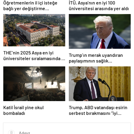
Öğretmenlerin il içi isteğe
İTÜ, Asya’nın en iyi 100
bağlı yer değiştirme
üniversitesi arasında yer aldı
başvuruları ne zaman?
THE’nin 2025 Asya en iyi
Trump’ın merak uyandıran
üniversiteler sıralamasında 4
paylaşımının sağlık
Türk üniversitesi ilk 100’e
sistemiyle ilgili kararname
girdi
olduğu anlaşıldı
Katil İsrail yine okul
Trump, ABD vatandaşı esirin
bombaladı
serbest bırakmasını “iyi
niyetle atılmış bir adım”
olarak değerlendirdi