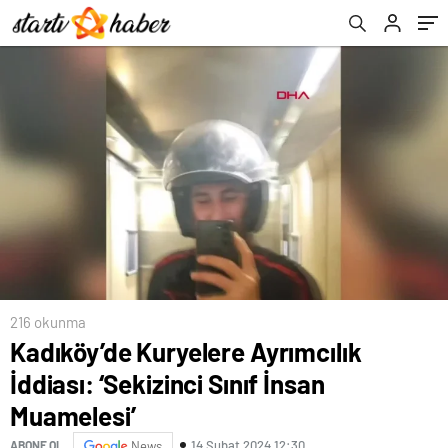
216 okunma
Kadıköy’de Kuryelere Ayrımcılık
İddiası: ‘Sekizinci Sınıf İnsan
Muamelesi’
14 Şubat 2024 12:30
ABONE OL
News