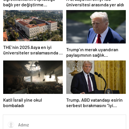
bağlı yer değiştirme
üniversitesi arasında yer aldı
başvuruları ne zaman?
THE’nin 2025 Asya en iyi
Trump’ın merak uyandıran
üniversiteler sıralamasında 4
paylaşımının sağlık
Türk üniversitesi ilk 100’e
sistemiyle ilgili kararname
girdi
olduğu anlaşıldı
Katil İsrail yine okul
Trump, ABD vatandaşı esirin
bombaladı
serbest bırakmasını “iyi
niyetle atılmış bir adım”
olarak değerlendirdi