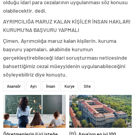
olduğu idari para cezalarının uygulanması söz konusu
olabilecektir. dedi.
AYRIMCILIĞA MARUZ KALAN KİŞİLER İNSAN HAKLARI
KURUMU’NA BAŞVURU YAPMALI
Çimen, Ayrımcılığa maruz kalan kişilerin, kuruma
başvuru yapmaları, akabinde kurumun
gerçekleştirebileceği idari soruşturması neticesinde
bahsettiğimiz cezai müeyyidenin uygulanabileceğini
söyleyebiliriz diye konuştu.
Asansör
Ayrı
İnsan
Kurye
Site
Öğretmenlerin il içi isteğe
İTÜ, Asya’nın en iyi 100