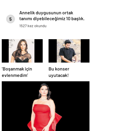
Annelik duygusunun ortak
tanımı diyebileceğimiz 10 başlık.
5
1527 kez okundu
‘Boşanmak için
Bu konser
evlenmedim’
uyutacak!