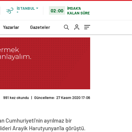
İMSAK'A
İSTANBUL
02:00
KALAN SÜRE
°
Yazarlar
Gazeteler
991 kez okundu
|
Güncelleme: 27 Kasım 2020 17:06
n Cumhuriyeti'nin ayrılmaz bir
lideri Arayik Harutyunyan'la görüştü.