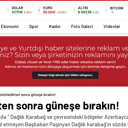
DOLAR
EURO
ALTIN
BITCOIN
47,7116
55,0241
6.507,39
%
0.16%
-0.03%
0,23
Ekonomi
Spor
Kadın
Foto Galeri
Videolar
temizledikten sonra güneşe bırakın!
ten sonra güneşe bırakın!
da “ Dağlık Karabağ ve çevresindeki bölgeler Azerbayca
abul etmeyen Başbakan Paşinyan Dağlık karabağ'ın sözde 