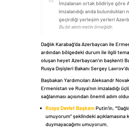
İmzalanan ortak bildiriye göre
imzalandığı anda bulundukları n
geçirdiği yerleşim yerleri Aze
Bu bir alıntı metin örneğidir.
Dağlık Karabağ’da Azerbaycan ile Erme
ardından bölgedeki durum ile ilgili t
oluşan heyet Azerbaycan’ın başkenti B
Rusya Dışişleri Bakanı Sergey Lavrov’d
Başbakan Yardımcıları Aleksandr Nova
Ermenistan ve Rusya’nın imzaladığı üçlü
sağlanması açısından önemli adım oldu
Rusya Devlet Başkanı
Putin’in, “‘Dağ
umuyorum” şeklindeki açıklamasına kat
duymayacağımı umuyorum.