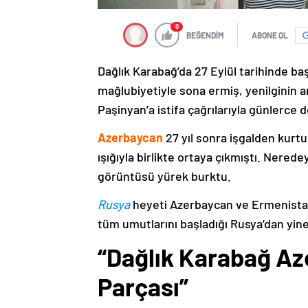
0
BEĞENDİM
ABONE OL
Dağlık Karabağ’da 27 Eylül tarihinde ba
mağlubiyetiyle sona ermiş, yenilginin 
Paşinyan’a istifa çağrılarıyla günlerce 
Azerbaycan
27 yıl sonra işgalden kurtu
ışığıyla birlikte ortaya çıkmıştı. Nere
görüntüsü yürek burktu.
Rusya
heyeti Azerbaycan ve Ermenistan
tüm umutlarını başladığı Rusya’dan yine
“Dağlık Karabağ Az
Parçası”