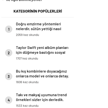
KATEGORİNİN POPÜLERLERİ
Doğru emzirme yöntemleri
nelerdir, sütün yettiği nasıl
1
anlaşılır?
2059 kez okundu
Taylor Swift yeni albüm planları
için düğmeye bastığını sosyal
2
medyadan duyurdu!
1707 kez okundu
Bu kış kombinlere doyacağınız
onlarca model ve onlarca detay.
3
1606 kez okundu
Takı ve makyaj uyumuna trend
örnekleri sizler için derledik.
4
1533 kez okundu