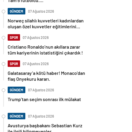
Tam 5 futbolcu….
GÜNDEM
07 Ağustos 2026
Norweç silahlı kuvvetleri kadınlardan
oluşan özel kuvvetler eğitimlerini
başlattı.
SPOR
07 Ağustos 2026
Cristiano Ronaldo’nun akıllara zarar
tüm kariyerinin istatistiğini çıkardık !
SPOR
07 Ağustos 2026
Galatasaray’a kötü haber! Monaco’dan
flaş Onyekuru kararı.
GÜNDEM
07 Ağustos 2026
Trump’tan seçim sonrası ilk mülakat
GÜNDEM
07 Ağustos 2026
Avusturya başbakanı Sebastian Kurz
ile ilgili bilinmeyenler