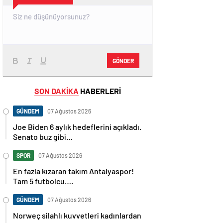
GÖNDER
SON DAKİKA
HABERLERİ
GÜNDEM
07 Ağustos 2026
Joe Biden 6 aylık hedeflerini açıkladı.
Senato buz gibi…
SPOR
07 Ağustos 2026
En fazla kızaran takım Antalyaspor!
Tam 5 futbolcu….
GÜNDEM
07 Ağustos 2026
Norweç silahlı kuvvetleri kadınlardan