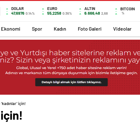
DOLAR
EURO
ALTIN
BITCOIN
47,6976
55,2258
6.666,48
%
0.14%
0.36%
2,68
Ekonomi
Spor
Kadın
Foto Galeri
Videolar
 ‘kadınlar’ için!
için!