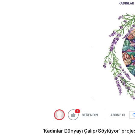
0
BEĞENDİM
ABONE OL
‘Kadınlar Dünyayı Çalıp/Söylüyor’ projes