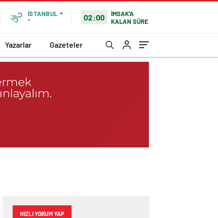
İMSAK'A
İSTANBUL
02:00
KALAN SÜRE
°
Yazarlar
Gazeteler
HIZLI YORUM YAP