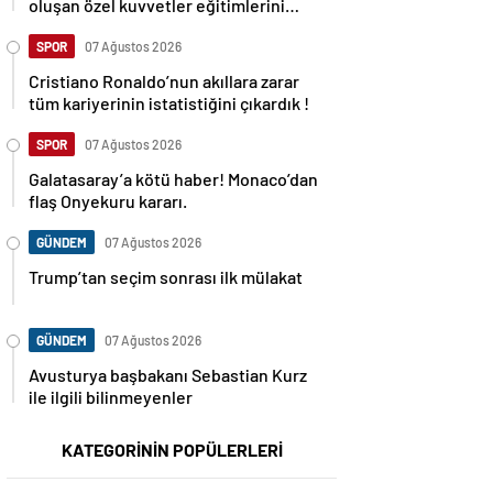
oluşan özel kuvvetler eğitimlerini
başlattı.
SPOR
07 Ağustos 2026
Cristiano Ronaldo’nun akıllara zarar
tüm kariyerinin istatistiğini çıkardık !
SPOR
07 Ağustos 2026
Galatasaray’a kötü haber! Monaco’dan
flaş Onyekuru kararı.
GÜNDEM
07 Ağustos 2026
Trump’tan seçim sonrası ilk mülakat
GÜNDEM
07 Ağustos 2026
Avusturya başbakanı Sebastian Kurz
ile ilgili bilinmeyenler
KATEGORİNİN POPÜLERLERİ