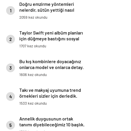
Doğru emzirme yöntemleri
nelerdir, sütün yettiği nasıl
1
anlaşılır?
2059 kez okundu
Taylor Swift yeni albüm planları
için düğmeye bastığını sosyal
2
medyadan duyurdu!
1707 kez okundu
Bu kış kombinlere doyacağınız
onlarca model ve onlarca detay.
3
1606 kez okundu
Takı ve makyaj uyumuna trend
örnekleri sizler için derledik.
4
1533 kez okundu
Annelik duygusunun ortak
tanımı diyebileceğimiz 10 başlık.
5