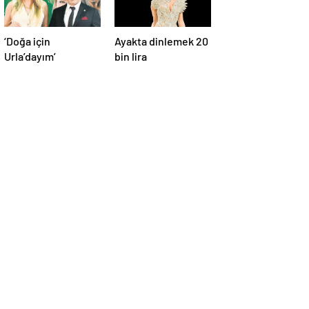
‘Doğa için
Ayakta dinlemek 20
Urla’dayım’
bin lira