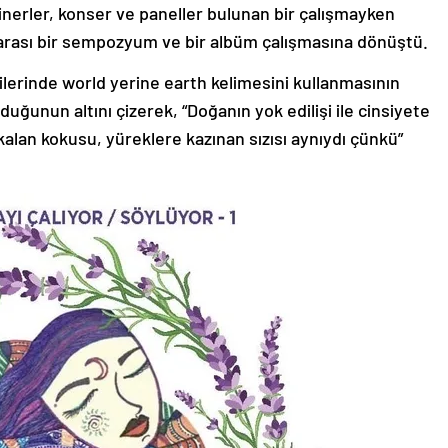
inerler, konser ve paneller bulunan bir çalışmayken
slararası bir sempozyum ve bir albüm çalışmasına dönüştü.
virilerinde world yerine earth kelimesini kullanmasının
uğunun altını çizerek, “Doğanın yok edilişi ile cinsiyete
lı kalan kokusu, yüreklere kazınan sızısı aynıydı çünkü”