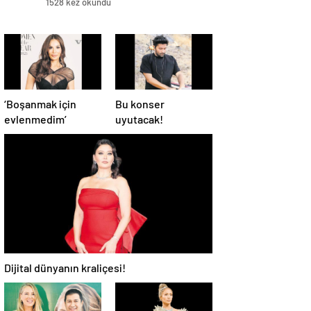
1528 kez okundu
‘Boşanmak için
Bu konser
evlenmedim’
uyutacak!
Dijital dünyanın kraliçesi!